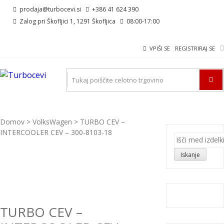
Skip
Skip
prodaja@turbocevi.si
+386 41 624 390
to
to
Zalog pri Škofljici 1, 1291 Škofljica
08:00-17:00
navigation
content
VPIŠI SE
REGISTRIRAJ SE
TURBOCEVI
Turbo ideal – turbo cevi
Domov
>
VolksWagen
> TURBO CEV –
INTERCOOLER CEV – 300-8103-18
Išči:
Iskanje
TURBO CEV –