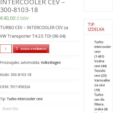
INTERCOOLER CEV –
300-8103-18
€
40,00
Z DDV
TIP
TURBO CEV – INTERCOOLER CEV za
IZDELKA
VW Transporter T4 2.5 TDI (96-04)
Turbo
intercooler
TURBO
DODAJ V KOŠARICO
cevi
CEV
(1.461)
–
Vodne
Proizvajalec avtomobila:
VolksWagen
INTERCOOLER
cevi
(44)
Tesnilo
CEV
Kodo:
300-8103-18
cevi
(23)
–
Varovalke
300-
za cevi
OEM:
701145832A
8103-
(19)
Turbo
18
Tip:
Turbo intercooler cevi
cev do
quantity
filtera
Share this
zraka
(4)