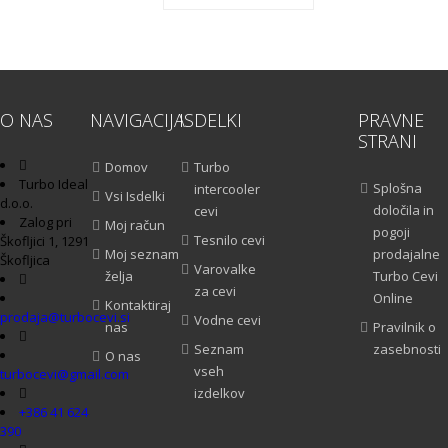
O NAS
NAVIGACIJA
ISDELKI
PRAVNE
STRANI
Domov
Turbo
Turbo Ideal
Splošna
intercooler
Vsi Isdelki
d.o.o.
določila in
cevi
Zalog pri
Moj račun
pogoji
Tesnilo cevi
Škofljici 1, 1291
Moj seznam
prodajalne
Škofljica
Varovalke
želja
Turbo Cevi
za cevi
Online
Kontaktiraj
prodaja@turbocevi.si
Vodne cevi
nas
Pravilnik o
Seznam
zasebnosti
O nas
vseh
turbocevi@gmail.com
izdelkov
+386 41 624
390