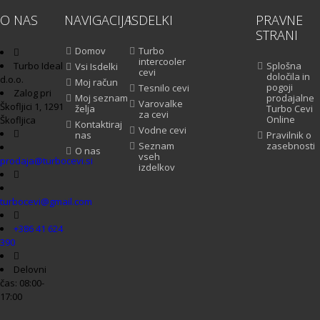
O NAS
NAVIGACIJA
ISDELKI
PRAVNE
STRANI
Domov
Turbo
intercooler
Turbo Ideal
Splošna
Vsi Isdelki
cevi
določila in
d.o.o.
Moj račun
pogoji
Tesnilo cevi
Zalog pri
Moj seznam
prodajalne
Varovalke
Škofljici 1, 1291
želja
Turbo Cevi
za cevi
Online
Škofljica
Kontaktiraj
Vodne cevi
nas
Pravilnik o
Seznam
zasebnosti
O nas
vseh
prodaja@turbocevi.si
izdelkov
turbocevi@gmail.com
+386 41 624
390
Delovni
čas: 08:00-
17:00