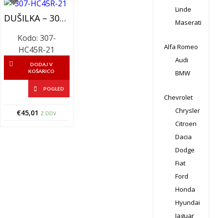
Linde
DUŠILKA – 307-HC45R-21 – (hitra Spojka)
Maserati
Kodo: 307-
Alfa Romeo
HC45R-21
Audi
DODAJ V
KOŠARICO
BMW
POGLED
Chevrolet
Chrysler
€
45,01
Z DDV
Citroen
Dacia
Dodge
Fiat
Ford
Honda
Hyundai
Jaguar