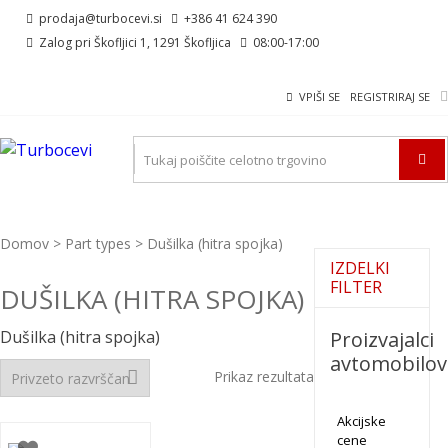
Skip
Skip
prodaja@turbocevi.si
+386 41 624 390
to
to
Zalog pri Škofljici 1, 1291 Škofljica
08:00-17:00
navigation
content
VPIŠI SE
REGISTRIRAJ SE
TURBOCEVI
Turbo ideal – turbo cevi
Domov
> Part types > Dušilka (hitra spojka)
IZDELKI
FILTER
DUŠILKA (HITRA SPOJKA)
Dušilka (hitra spojka)
Proizvajalci
avtomobilov
Prikaz rezultata
Akcijske
cene