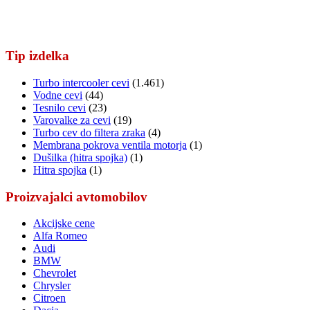
Tip izdelka
Turbo intercooler cevi
(1.461)
Vodne cevi
(44)
Tesnilo cevi
(23)
Varovalke za cevi
(19)
Turbo cev do filtera zraka
(4)
Membrana pokrova ventila motorja
(1)
Dušilka (hitra spojka)
(1)
Hitra spojka
(1)
Proizvajalci avtomobilov
Akcijske cene
Alfa Romeo
Audi
BMW
Chevrolet
Chrysler
Citroen