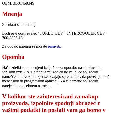
OEM: 3B0145834S
Mnenja
Zaenkrat še ni mnenj.
Bodi prvi ocenjevalec “TURBO CEV – INTERCOOLER CEV –
300-8823-18”
Za oddajo mnenja se morate
prijaviti
.
Opomba
Naši izdelki so namenjeni izključno za uporabo na standardnih
serijskih izdelkih. Garancija za izdelek ne velja, če so izdelki
nameščeni na vozilih, kjer se izvajajo spremembe, da povečajo moč
mehanskih in programskih aplikacij. Za te namene so izdelki
narejeni po posebnem naročilu.
V kolikor ste zainteresirani za nakup
proizvoda, izpolnite spodnji obrazec z
vašimi podatki in poslali vam ga bomo v