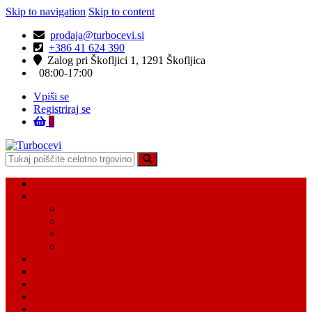
Skip to navigation
Skip to content
prodaja@turbocevi.si
+386 41 624 390
Zalog pri Škofljici 1, 1291 Škofljica
08:00-17:00
Vpiši se
Registriraj se
0
Turbocevi
Turbo ideal – turbo cevi
Domov
Vsi Isdelki
Turbo intercooler cevi
Vodne cevi
Tesnilo cevi
Varovalke za cevi
Moj račun
Moj seznam želja
Košarica
Kontaktiraj nas
O nas