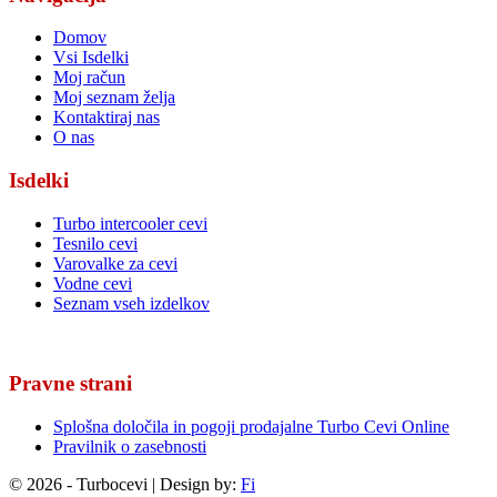
Domov
Vsi Isdelki
Moj račun
Moj seznam želja
Kontaktiraj nas
O nas
Isdelki
Turbo intercooler cevi
Tesnilo cevi
Varovalke za cevi
Vodne cevi
Seznam vseh izdelkov
Pravne strani
Splošna določila in pogoji prodajalne Turbo Cevi Online
Pravilnik o zasebnosti
© 2026 - Turbocevi | Design by:
Fi