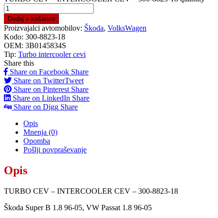
Dodaj v košarico
Proizvajalci avtomobilov:
Škoda
,
VolksWagen
Kodo:
300-8823-18
OEM:
3B0145834S
Tip:
Turbo intercooler cevi
Share this
Share on Facebook
Share
Share on Twitter
Tweet
Share on Pinterest
Share
Share on LinkedIn
Share
Share on Digg
Share
Opis
Mnenja (0)
Opomba
Pošlji povpraševanje
Opis
TURBO CEV – INTERCOOLER CEV – 300-8823-18
Škoda Super B 1.8 96-05, VW Passat 1.8 96-05