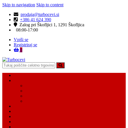
Skip to navigation
Skip to content
prodaja@turbocevi.si
+386 41 624 390
Zalog pri Škofljici 1, 1291 Škofljica
08:00-17:00
Vpiši se
Registriraj se
0
Turbocevi
Turbo ideal – turbo cevi
Domov
Vsi Isdelki
Turbo intercooler cevi
Vodne cevi
Tesnilo cevi
Varovalke za cevi
Moj račun
Moj seznam želja
Košarica
Kontaktiraj nas
O nas