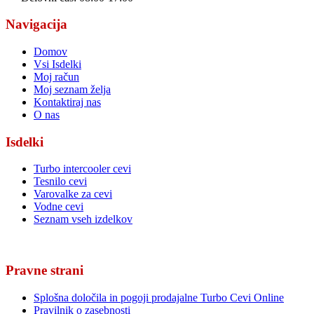
Navigacija
Domov
Vsi Isdelki
Moj račun
Moj seznam želja
Kontaktiraj nas
O nas
Isdelki
Turbo intercooler cevi
Tesnilo cevi
Varovalke za cevi
Vodne cevi
Seznam vseh izdelkov
Pravne strani
Splošna določila in pogoji prodajalne Turbo Cevi Online
Pravilnik o zasebnosti