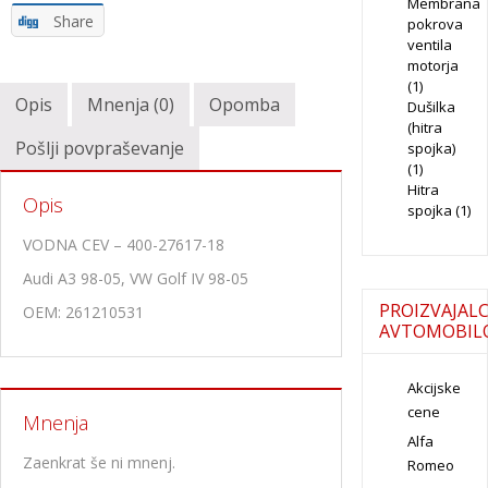
Membrana
Share
pokrova
ventila
motorja
(1)
Opis
Mnenja (0)
Opomba
Dušilka
(hitra
Pošlji povpraševanje
spojka)
(1)
Hitra
Opis
spojka
(1)
VODNA CEV – 400-27617-18
Audi A3 98-05, VW Golf IV 98-05
PROIZVAJALC
OEM: 261210531
AVTOMOBIL
Akcijske
cene
Mnenja
Alfa
Zaenkrat še ni mnenj.
Romeo