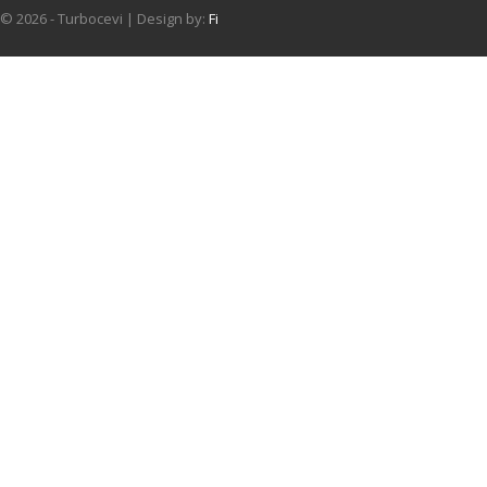
© 2026 - Turbocevi | Design by:
Fi