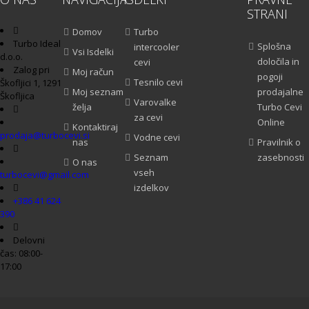
STRANI
Domov
Turbo
Turbo Ideal
Splošna
intercooler
Vsi Isdelki
d.o.o.
določila in
cevi
Zalog pri
Moj račun
pogoji
Tesnilo cevi
Škofljici 1, 1291
Moj seznam
prodajalne
Škofljica
Varovalke
želja
Turbo Cevi
za cevi
Online
Kontaktiraj
prodaja@turbocevi.si
Vodne cevi
nas
Pravilnik o
Seznam
zasebnosti
O nas
vseh
turbocevi@gmail.com
izdelkov
+386 41 624
390
Delovni
čas: 08:00-
17:00