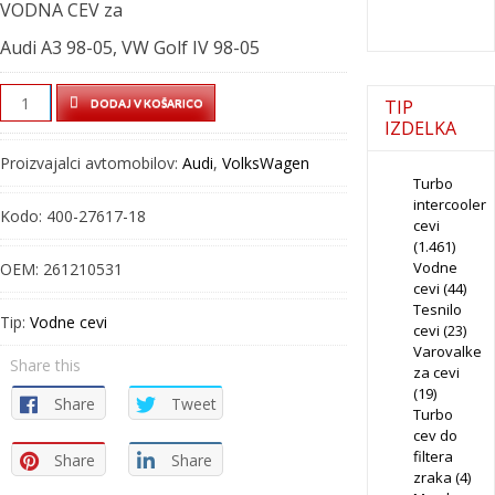
VODNA CEV za
Audi A3 98-05, VW Golf IV 98-05
VODNA
TIP
DODAJ V KOŠARICO
CEV
IZDELKA
–
Proizvajalci avtomobilov:
Audi
,
VolksWagen
400-
Turbo
27617-
intercooler
Kodo:
400-27617-18
cevi
18
(1.461)
quantity
Vodne
OEM:
261210531
cevi
(44)
Tesnilo
Tip:
Vodne cevi
cevi
(23)
Varovalke
Share this
za cevi
(19)
Share
Tweet
Turbo
cev do
filtera
Share
Share
zraka
(4)