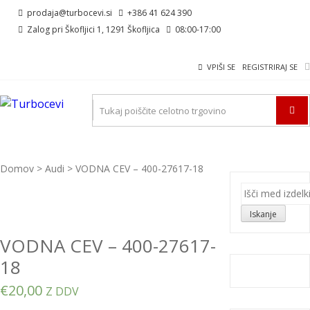
Skip
Skip
prodaja@turbocevi.si
+386 41 624 390
to
to
Zalog pri Škofljici 1, 1291 Škofljica
08:00-17:00
navigation
content
VPIŠI SE
REGISTRIRAJ SE
TURBOCEVI
Turbo ideal – turbo cevi
Domov
>
Audi
> VODNA CEV – 400-27617-18
Išči:
Iskanje
VODNA CEV – 400-27617-
18
€
20,00
Z DDV