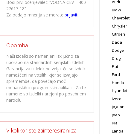
Audi
Bodi prvi ocenjevalec “VODNA CEV – 400-
27617-18”
BMW
Za oddajo mnenja se morate
prijaviti
.
Chevrolet
Chrysler
Citroen
Dacia
Opomba
Dodge
Naši izdelki so namenjeni izključno za
Drugi
uporabo na standardnih serijskih izdelkih.
Fiat
Garancija za izdelek ne velja, če so izdelki
Ford
nameščeni na vozilih, kjer se izvajajo
spremembe, da povečajo moč
Honda
mehanskih in programskih aplikacij. Za te
Hyundai
namene so izdelki narejeni po posebnem
Iveco
naročilu.
Jaguar
Jeep
Kia
V kolikor ste zainteresirani za
Lancia