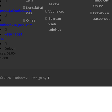
želja
Turbo Cevi
za cevi
Online
Kontaktiraj
prodaja@turbocevi.si
Vodne cevi
nas
Pravilnik o
Seznam
zasebnosti
O nas
vseh
turbocevi@gmail.com
izdelkov
RENAULT
+386 41 624
SET ZA POPRAVILO – 201-27-25 8200324183 8
390
Delovni
čas: 08:00-
BERI DALJE
17:00
© 2026 - Turbocevi | Design by:
Fi
NEW
RENAULT
SET ZA POPRAVILO – 201-26-25 8200567960