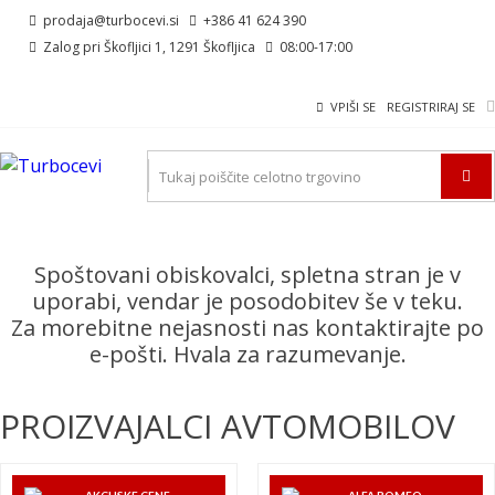
Skip
Skip
prodaja@turbocevi.si
+386 41 624 390
to
to
Zalog pri Škofljici 1, 1291 Škofljica
08:00-17:00
navigation
content
VPIŠI SE
REGISTRIRAJ SE
TURBOCEVI
Turbo ideal – turbo cevi
Spoštovani obiskovalci, spletna stran je v
uporabi, vendar je posodobitev še v teku.
Za morebitne nejasnosti nas kontaktirajte po
e-pošti. Hvala za razumevanje.
PROIZVAJALCI AVTOMOBILOV