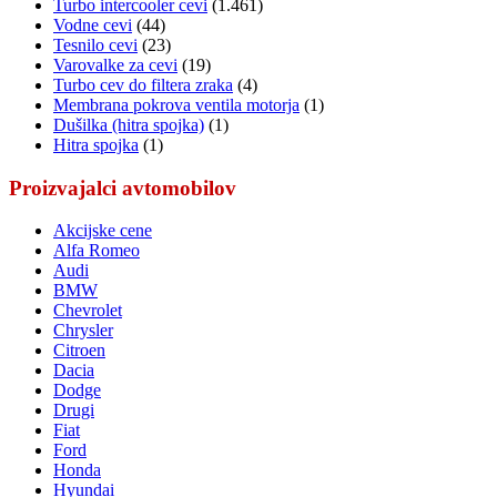
Turbo intercooler cevi
(1.461)
Vodne cevi
(44)
Tesnilo cevi
(23)
Varovalke za cevi
(19)
Turbo cev do filtera zraka
(4)
Membrana pokrova ventila motorja
(1)
Dušilka (hitra spojka)
(1)
Hitra spojka
(1)
Proizvajalci avtomobilov
Akcijske cene
Alfa Romeo
Audi
BMW
Chevrolet
Chrysler
Citroen
Dacia
Dodge
Drugi
Fiat
Ford
Honda
Hyundai