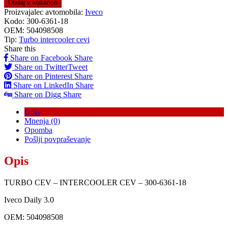
Dodaj v košarico
Proizvajalec avtomobila:
Iveco
Kodo:
300-6361-18
OEM:
504098508
Tip:
Turbo intercooler cevi
Share this
Share on Facebook
Share
Share on Twitter
Tweet
Share on Pinterest
Share
Share on LinkedIn
Share
Share on Digg
Share
Opis
Mnenja (0)
Opomba
Pošlji povpraševanje
Opis
TURBO CEV – INTERCOOLER CEV – 300-6361-18
Iveco Daily 3.0
OEM: 504098508