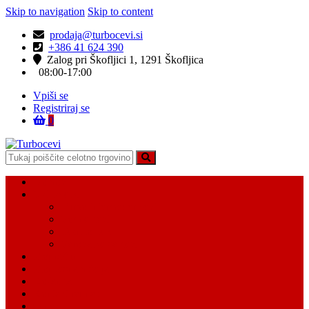
Skip to navigation
Skip to content
prodaja@turbocevi.si
+386 41 624 390
Zalog pri Škofljici 1, 1291 Škofljica
08:00-17:00
Vpiši se
Registriraj se
0
Turbocevi
Turbo ideal – turbo cevi
Domov
Vsi Isdelki
Turbo intercooler cevi
Vodne cevi
Tesnilo cevi
Varovalke za cevi
Moj račun
Moj seznam želja
Košarica
Kontaktiraj nas
O nas