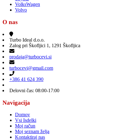
VolksWagen
Volvo
O nas
Turbo Ideal d.o.o.
Zalog pri Škofljici 1, 1291 Škofljica
prodaja@turbocevi.si
turbocevi@gmail.com
+386 41 624 390
Delovni čas: 08:00-17:00
Navigacija
Domov
Vsi Isdelki
Moj račun
Moj seznam želja
Kontaktiraj nas