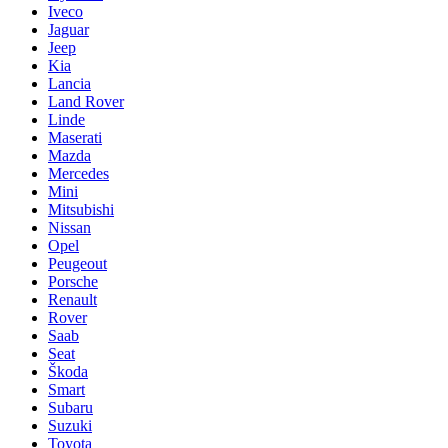
Iveco
Jaguar
Jeep
Kia
Lancia
Land Rover
Linde
Maserati
Mazda
Mercedes
Mini
Mitsubishi
Nissan
Opel
Peugeout
Porsche
Renault
Rover
Saab
Seat
Škoda
Smart
Subaru
Suzuki
Toyota