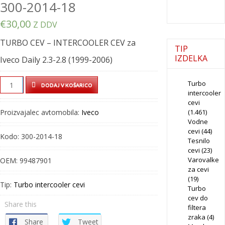
300-2014-18
€
30,00
Z DDV
TURBO CEV – INTERCOOLER CEV za
TIP
IZDELKA
Iveco Daily 2.3-2.8 (1999-2006)
TURBO
Turbo
DODAJ V KOŠARICO
intercooler
CEV
cevi
–
Proizvajalec avtomobila:
Iveco
(1.461)
INTERCOOLER
Vodne
CEV
cevi
(44)
Kodo:
300-2014-18
Tesnilo
–
cevi
(23)
300-
Varovalke
OEM:
99487901
2014-
za cevi
18
(19)
Tip:
Turbo intercooler cevi
Turbo
quantity
cev do
Share this
filtera
zraka
(4)
Share
Tweet