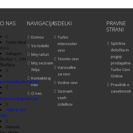
O NAS
NAVIGACIJA
ISDELKI
PRAVNE
STRANI
Domov
Turbo
Turbo Ideal
Splošna
intercooler
Vsi Isdelki
d.o.o.
določila in
cevi
Zalog pri
Moj račun
pogoji
Tesnilo cevi
Škofljici 1, 1291
Moj seznam
prodajalne
Škofljica
Varovalke
želja
Turbo Cevi
za cevi
Online
Kontaktiraj
prodaja@turbocevi.si
Vodne cevi
nas
Pravilnik o
Seznam
zasebnosti
O nas
vseh
turbocevi@gmail.com
izdelkov
+386 41 624
390
Delovni
čas: 08:00-