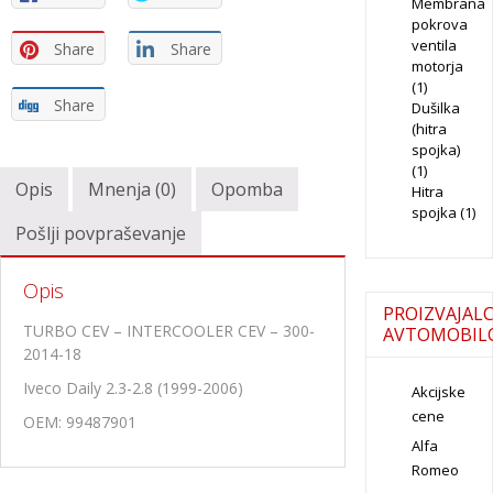
Membrana
pokrova
ventila
Share
Share
motorja
(1)
Share
Dušilka
(hitra
spojka)
(1)
Opis
Mnenja (0)
Opomba
Hitra
spojka
(1)
Pošlji povpraševanje
Opis
PROIZVAJALC
TURBO CEV – INTERCOOLER CEV – 300-
AVTOMOBIL
2014-18
Iveco Daily 2.3-2.8 (1999-2006)
Akcijske
cene
OEM: 99487901
Alfa
Romeo