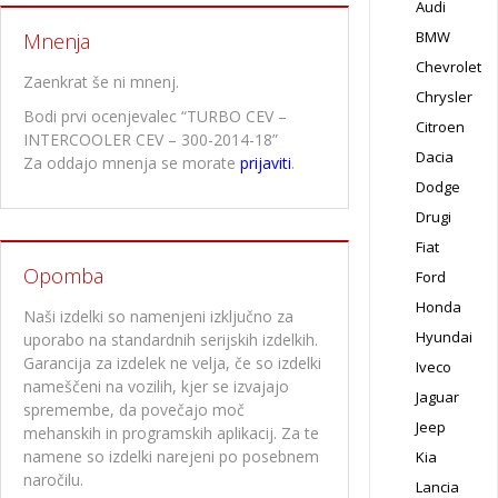
Audi
BMW
Mnenja
Chevrolet
Zaenkrat še ni mnenj.
Chrysler
Bodi prvi ocenjevalec “TURBO CEV –
Citroen
INTERCOOLER CEV – 300-2014-18”
Dacia
Za oddajo mnenja se morate
prijaviti
.
Dodge
Drugi
Fiat
Opomba
Ford
Honda
Naši izdelki so namenjeni izključno za
Hyundai
uporabo na standardnih serijskih izdelkih.
Garancija za izdelek ne velja, če so izdelki
Iveco
nameščeni na vozilih, kjer se izvajajo
Jaguar
spremembe, da povečajo moč
Jeep
mehanskih in programskih aplikacij. Za te
namene so izdelki narejeni po posebnem
Kia
naročilu.
Lancia