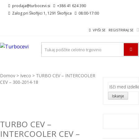
Skip
Skip
prodaja@turbocevi.si
+386 41 624 390
to
to
Zalog pri Škofljici 1, 1291 Škofljica
08:00-17:00
navigation
content
VPIŠI SE
REGISTRIRAJ SE
TURBOCEVI
Turbo ideal – turbo cevi
Domov
>
Iveco
> TURBO CEV – INTERCOOLER
CEV – 300-2014-18
Išči:
Iskanje
TURBO CEV –
INTERCOOLER CEV –