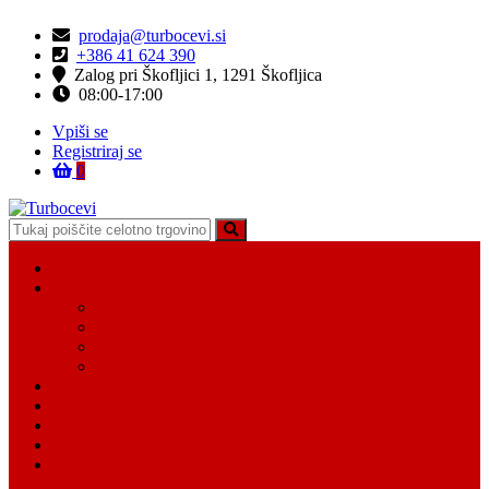
Skip
Skip
prodaja@turbocevi.si
to
to
+386 41 624 390
navigation
content
Zalog pri Škofljici 1, 1291 Škofljica
08:00-17:00
Vpiši se
Registriraj se
0
Turbocevi
Turbo ideal – turbo cevi
Domov
Vsi Isdelki
Turbo intercooler cevi
Vodne cevi
Tesnilo cevi
Varovalke za cevi
Moj račun
Moj seznam želja
Košarica
Kontaktiraj nas
O nas