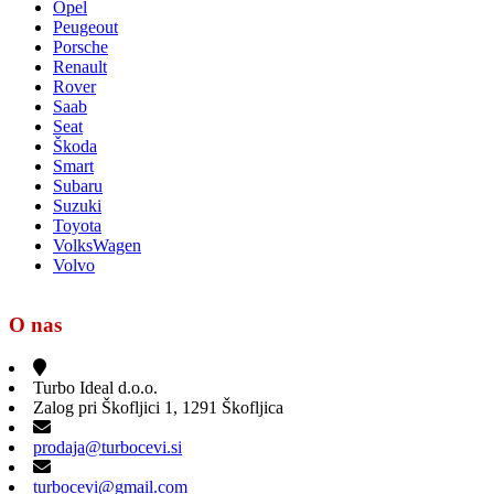
Opel
Peugeout
Porsche
Renault
Rover
Saab
Seat
Škoda
Smart
Subaru
Suzuki
Toyota
VolksWagen
Volvo
O nas
Turbo Ideal d.o.o.
Zalog pri Škofljici 1, 1291 Škofljica
prodaja@turbocevi.si
turbocevi@gmail.com