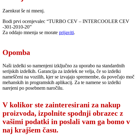
Zaenkrat še ni mnenj.
Bodi prvi ocenjevalec “TURBO CEV – INTERCOOLER CEV
-301-2010-20”
Za oddajo mnenja se morate
prijaviti
.
Opomba
Naši izdelki so namenjeni izključno za uporabo na standardnih
serijskih izdelkih. Garancija za izdelek ne velja, če so izdelki
nameščeni na vozilih, kjer se izvajajo spremembe, da povečajo moč
mehanskih in programskih aplikacij. Za te namene so izdelki
narejeni po posebnem naročilu.
V kolikor ste zainteresirani za nakup
proizvoda, izpolnite spodnji obrazec z
vašimi podatki in poslali vam ga bomo v
naj krajšem času.