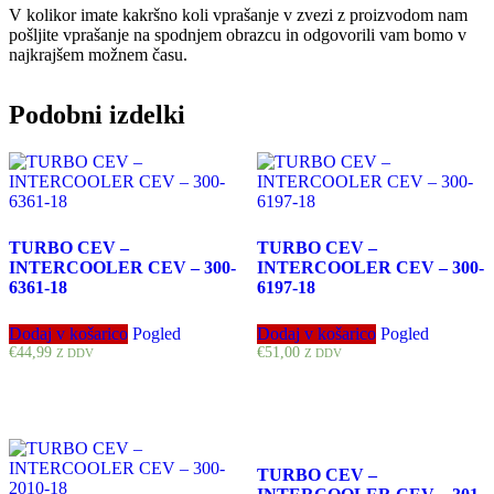
V kolikor imate kakršno koli vprašanje v zvezi z proizvodom nam
pošljite vprašanje na spodnjem obrazcu in odgovorili vam bomo v
najkrajšem možnem času.
Podobni izdelki
TURBO CEV –
TURBO CEV –
INTERCOOLER CEV – 300-
INTERCOOLER CEV – 300-
6361-18
6197-18
Dodaj v košarico
Pogled
Dodaj v košarico
Pogled
€
44,99
€
51,00
Z DDV
Z DDV
TURBO CEV –