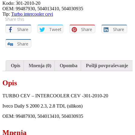
CEV
Kodo:
301-2010-20
-301-
OEM:
99487930, 504013410, 504030935
2010-
Tip:
Turbo intercooler cevi
Share this
20
quantity
Share
Tweet
Share
Share
Share
Opis
Mnenja (0)
Opomba
Pošlji povpraševanje
Opis
TURBO CEV – INTERCOOLER CEV -301-2010-20
Iveco Daily S 2000 2.3, 2.8 TDI, (silikon)
OEM: 99487930, 504013410, 504030935
Mnenja