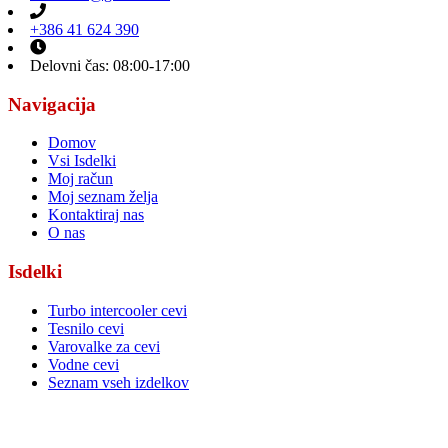
+386 41 624 390
Delovni čas: 08:00-17:00
Navigacija
Domov
Vsi Isdelki
Moj račun
Moj seznam želja
Kontaktiraj nas
O nas
Isdelki
Turbo intercooler cevi
Tesnilo cevi
Varovalke za cevi
Vodne cevi
Seznam vseh izdelkov