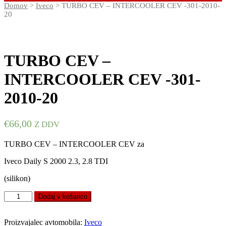
Domov
>
Iveco
> TURBO CEV – INTERCOOLER CEV -301-2010-
20
TURBO CEV –
INTERCOOLER CEV -301-
2010-20
€
66,00
Z DDV
TURBO CEV – INTERCOOLER CEV za
Iveco Daily S 2000 2.3, 2.8 TDI
(silikon)
TURBO
Dodaj v košarico
CEV
-
INTERCOOLER
Proizvajalec avtomobila:
Iveco