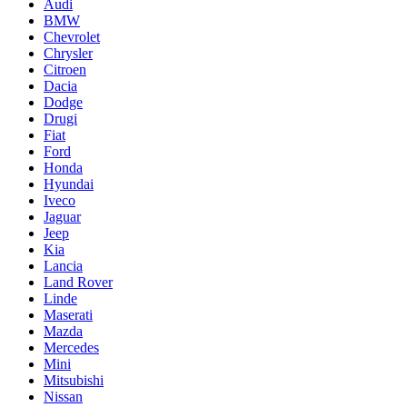
Audi
BMW
Chevrolet
Chrysler
Citroen
Dacia
Dodge
Drugi
Fiat
Ford
Honda
Hyundai
Iveco
Jaguar
Jeep
Kia
Lancia
Land Rover
Linde
Maserati
Mazda
Mercedes
Mini
Mitsubishi
Nissan