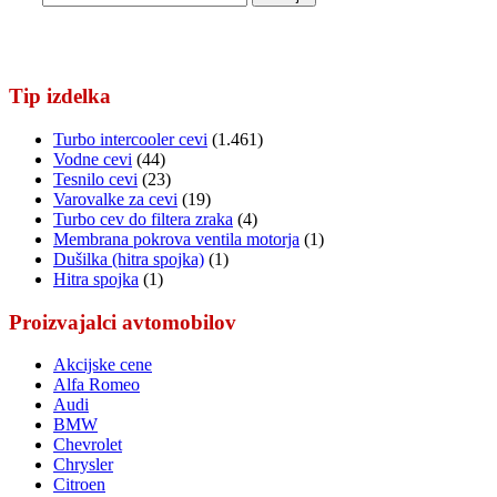
Tip izdelka
Turbo intercooler cevi
(1.461)
Vodne cevi
(44)
Tesnilo cevi
(23)
Varovalke za cevi
(19)
Turbo cev do filtera zraka
(4)
Membrana pokrova ventila motorja
(1)
Dušilka (hitra spojka)
(1)
Hitra spojka
(1)
Proizvajalci avtomobilov
Akcijske cene
Alfa Romeo
Audi
BMW
Chevrolet
Chrysler
Citroen