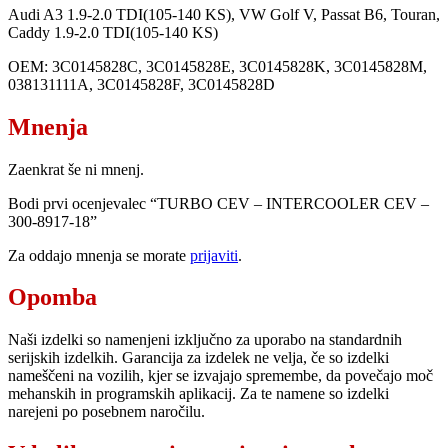
Audi A3 1.9-2.0 TDI(105-140 KS), VW Golf V, Passat B6, Touran,
Caddy 1.9-2.0 TDI(105-140 KS)
OEM: 3C0145828C, 3C0145828E, 3C0145828K, 3C0145828M,
038131111A, 3C0145828F, 3C0145828D
Mnenja
Zaenkrat še ni mnenj.
Bodi prvi ocenjevalec “TURBO CEV – INTERCOOLER CEV –
300-8917-18”
Za oddajo mnenja se morate
prijaviti
.
Opomba
Naši izdelki so namenjeni izključno za uporabo na standardnih
serijskih izdelkih. Garancija za izdelek ne velja, če so izdelki
nameščeni na vozilih, kjer se izvajajo spremembe, da povečajo moč
mehanskih in programskih aplikacij. Za te namene so izdelki
narejeni po posebnem naročilu.