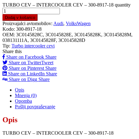
TURBO CEV – INTERCOOLER CEV – 300-8917-18 quantity
Dodaj v košarico
Proizvajalci avtomobilov:
Audi
,
VolksWagen
Kodo:
300-8917-18
OEM:
3C0145828C, 3C0145828E, 3C0145828K, 3C0145828M,
038131111A, 3C0145828F, 3C0145828D
Tip:
Turbo intercooler cevi
Share this
Share on Facebook
Share
Share on Twitter
Tweet
Share on Pinterest
Share
Share on LinkedIn
Share
Share on Digg
Share
Opis
Mnenja (0)
Opomba
Pošlji povpraševanje
Opis
TURBO CEV – INTERCOOLER CEV – 300-8917-18