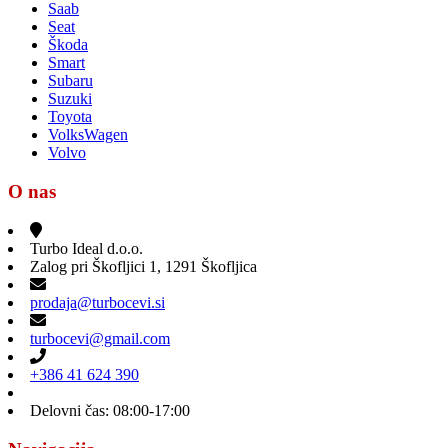
Saab
Seat
Škoda
Smart
Subaru
Suzuki
Toyota
VolksWagen
Volvo
O nas
Turbo Ideal d.o.o.
Zalog pri Škofljici 1, 1291 Škofljica
prodaja@turbocevi.si
turbocevi@gmail.com
+386 41 624 390
Delovni čas: 08:00-17:00