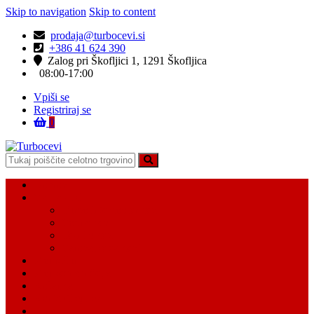
Skip to navigation
Skip to content
prodaja@turbocevi.si
+386 41 624 390
Zalog pri Škofljici 1, 1291 Škofljica
08:00-17:00
Vpiši se
Registriraj se
0
Turbocevi
Turbo ideal – turbo cevi
Domov
Vsi Isdelki
Turbo intercooler cevi
Vodne cevi
Tesnilo cevi
Varovalke za cevi
Moj račun
Moj seznam želja
Košarica
Kontaktiraj nas
O nas