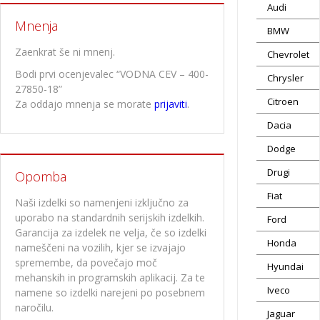
Audi
Mnenja
BMW
Zaenkrat še ni mnenj.
Chevrolet
Bodi prvi ocenjevalec “VODNA CEV – 400-
Chrysler
27850-18”
Citroen
Za oddajo mnenja se morate
prijaviti
.
Dacia
Dodge
Drugi
Opomba
Fiat
Naši izdelki so namenjeni izključno za
uporabo na standardnih serijskih izdelkih.
Ford
Garancija za izdelek ne velja, če so izdelki
Honda
nameščeni na vozilih, kjer se izvajajo
spremembe, da povečajo moč
Hyundai
mehanskih in programskih aplikacij. Za te
Iveco
namene so izdelki narejeni po posebnem
naročilu.
Jaguar