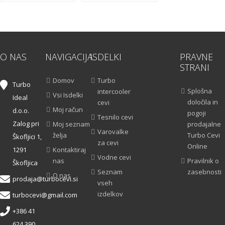
O NAS
NAVIGACIJA
ISDELKI
PRAVNE
STRANI
Domov
Turbo
Turbo
Splošna
intercooler
Vsi Isdelki
Ideal
določila in
cevi
Moj račun
d.o.o.
pogoji
Tesnilo cevi
Zalog pri
Moj seznam
prodajalne
Varovalke
želja
Turbo Cevi
Škofljici 1,
za cevi
Online
1291
Kontaktiraj
Vodne cevi
nas
Pravilnik o
Škofljica
Seznam
zasebnosti
O nas
prodaja@turbocevi.si
vseh
izdelkov
turbocevi@gmail.com
+386 41
624 390