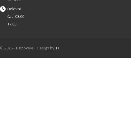
Delovni
čas: 08:00-
17:00
© 2026 - Turbocevi | Design by:
Fi