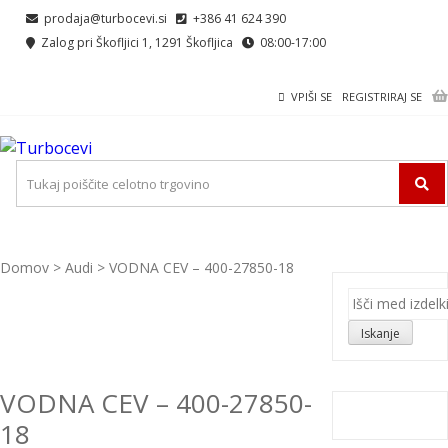
Skip
Skip
prodaja@turbocevi.si
+386 41 624 390
to
to
Zalog pri Škofljici 1, 1291 Škofljica
08:00-17:00
navigation
content
VPIŠI SE
REGISTRIRAJ SE
TURBOCEVI
Turbo ideal – turbo cevi
Domov
>
Audi
> VODNA CEV – 400-27850-18
Išči:
Iskanje
VODNA CEV – 400-27850-
18