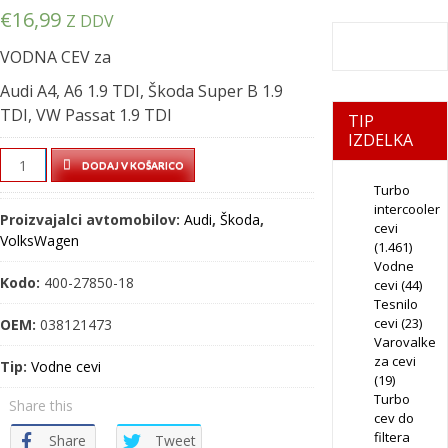
€
16,99
Z DDV
VODNA CEV za
Audi A4, A6 1.9 TDI, Škoda Super B 1.9
TDI, VW Passat 1.9 TDI
TIP
IZDELKA
VODNA
DODAJ V KOŠARICO
CEV
Turbo
–
intercooler
Proizvajalci avtomobilov:
Audi
,
Škoda
,
cevi
400-
VolksWagen
(1.461)
27850-
Vodne
18
Kodo:
400-27850-18
cevi
(44)
quantity
Tesnilo
cevi
(23)
OEM:
038121473
Varovalke
za cevi
Tip:
Vodne cevi
(19)
Turbo
Share this
cev do
filtera
Share
Tweet