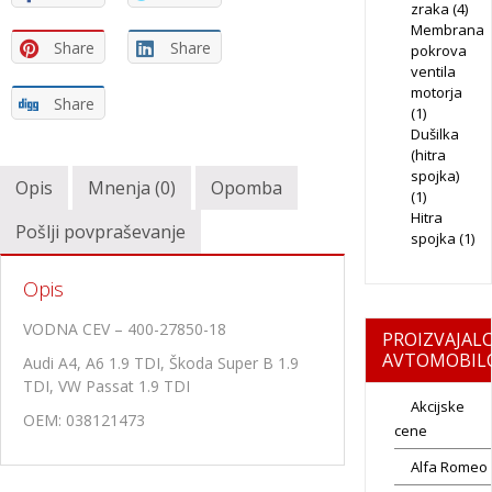
zraka
(4)
Membrana
Share
Share
pokrova
ventila
motorja
Share
(1)
Dušilka
(hitra
spojka)
Opis
Mnenja (0)
Opomba
(1)
Hitra
Pošlji povpraševanje
spojka
(1)
Opis
VODNA CEV – 400-27850-18
PROIZVAJALC
AVTOMOBIL
Audi A4, A6 1.9 TDI, Škoda Super B 1.9
TDI, VW Passat 1.9 TDI
Akcijske
OEM: 038121473
cene
Alfa Romeo