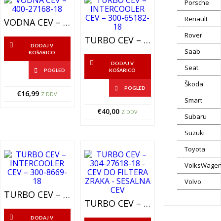
Porsche
Renault
VODNA CEV – 400-27168-18
Rover
TURBO CEV – INTERCOOLER CEV – 300-65182-18
DODAJ V
Saab
KOŠARICO
DODAJ V
Seat
POGLED
KOŠARICO
Škoda
POGLED
€
16,99
Z DDV
Smart
€
40,00
Z DDV
Subaru
Suzuki
Toyota
VolksWage
Volvo
TURBO CEV – INTERCOOLER CEV – 300-8669-18
TURBO CEV – 304-27618-18 – CEV DO FILTERA ZRAKA – SESALNA CEV
DODAJ V