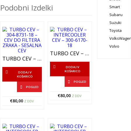
Podobni Izdelki
Smart
Subaru
Suzuki
Toyota
VolksWage
Volvo
TURBO CEV – INTERCOOLER CEV – 300-6170-18
TURBO CEV – 304-8731-18 – CEV DO FILTERA ZRAKA – SESALNA CEV
DODAJ V
KOŠARICO
DODAJ V
KOŠARICO
POGLED
POGLED
€
80,00
Z DDV
€
80,00
Z DDV