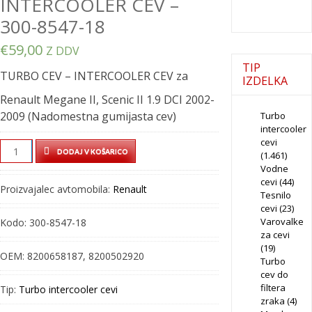
INTERCOOLER CEV –
300-8547-18
€
59,00
Z DDV
TIP
TURBO CEV – INTERCOOLER CEV za
IZDELKA
Renault Megane II, Scenic II 1.9 DCI 2002-
2009 (Nadomestna gumijasta cev)
Turbo
intercooler
cevi
TURBO
DODAJ V KOŠARICO
(1.461)
CEV
Vodne
–
cevi
(44)
Proizvajalec avtomobila:
Renault
Tesnilo
INTERCOOLER
cevi
(23)
CEV
Varovalke
Kodo:
300-8547-18
–
za cevi
300-
(19)
OEM:
8200658187, 8200502920
Turbo
8547-
cev do
18
filtera
Tip:
Turbo intercooler cevi
quantity
zraka
(4)