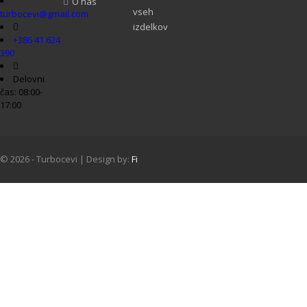
O nas
vseh
turbocevi@gmail.com
izdelkov
+386 41 624
390
Delovni
čas: 08:00-
17:00
© 2026 - Turbocevi | Design by:
Fi