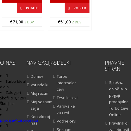
POGLED
POGLED
€
71,00
€
51,00
Z DDV
Z DDV
O NAS
NAVIGACIJA
ISDELKI
PRAVNE
STRANI
Domov
Turbo
Turbo Ideal
Splošna
intercooler
Vsi Isdelki
d.o.o.
določila in
cevi
Zalog pri
Moj račun
pogoji
Tesnilo cevi
Škofljici 1, 1291
Moj seznam
prodajalne
Škofljica
Varovalke
želja
Turbo Cevi
za cevi
Online
Kontaktiraj
prodaja@turbocevi.si
Vodne cevi
nas
Pravilnik o
Seznam
zasebnosti