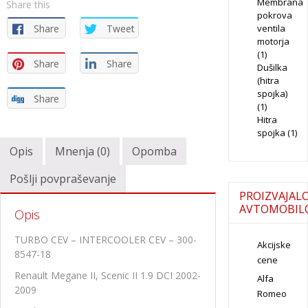
Membrana
Share this
pokrova
Share
Tweet
ventila
motorja
(1)
Share
Share
Dušilka
(hitra
spojka)
Share
(1)
Hitra
spojka
(1)
Opis
Mnenja (0)
Opomba
Pošlji povpraševanje
PROIZVAJALC
AVTOMOBIL
Opis
TURBO CEV – INTERCOOLER CEV – 300-
Akcijske
8547-18
cene
Renault Megane II, Scenic II 1.9 DCI 2002-
Alfa
2009
Romeo