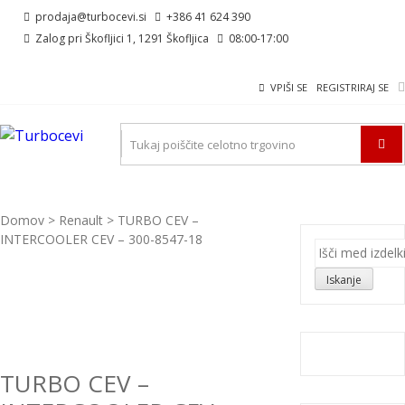
Skip
Skip
prodaja@turbocevi.si
+386 41 624 390
to
to
Zalog pri Škofljici 1, 1291 Škofljica
08:00-17:00
navigation
content
VPIŠI SE
REGISTRIRAJ SE
TURBOCEVI
Turbo ideal – turbo cevi
Domov
>
Renault
> TURBO CEV –
INTERCOOLER CEV – 300-8547-18
Išči:
Iskanje
TURBO CEV –