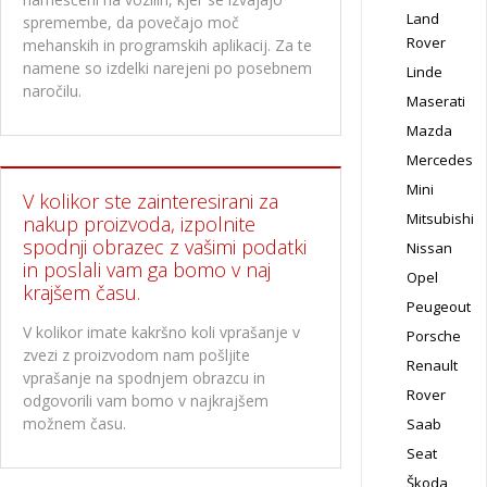
Land
spremembe, da povečajo moč
Rover
mehanskih in programskih aplikacij. Za te
namene so izdelki narejeni po posebnem
Linde
naročilu.
Maserati
Mazda
Mercedes
Mini
V kolikor ste zainteresirani za
Mitsubishi
nakup proizvoda, izpolnite
spodnji obrazec z vašimi podatki
Nissan
in poslali vam ga bomo v naj
Opel
krajšem času.
Peugeout
V kolikor imate kakršno koli vprašanje v
Porsche
zvezi z proizvodom nam pošljite
Renault
vprašanje na spodnjem obrazcu in
Rover
odgovorili vam bomo v najkrajšem
možnem času.
Saab
Seat
Škoda