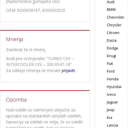
(Nadomestna gumijasta cev)
Audi
BMW
OEM: 8200658187, 8200502920
Chevrolet
Chrysler
Citroen
Mnenja
Dacia
Dodge
Zaenkrat še ni mnenj.
Drugi
Bodi prvi ocenjevalec “TURBO CEV –
Fiat
INTERCOOLER CEV – 300-8547-18”
Za oddajo mnenja se morate
prijaviti
.
Ford
Honda
Hyundai
Iveco
Opomba
Jaguar
Naši izdelki so namenjeni izključno za
Jeep
uporabo na standardnih serijskih izdelkih.
Kia
Garancija za izdelek ne velja, če so izdelki
Lancia
nameščeni na vozilih, kjer se izvajajo