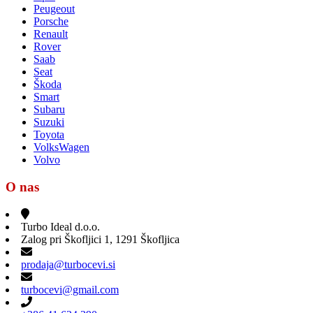
Peugeout
Porsche
Renault
Rover
Saab
Seat
Škoda
Smart
Subaru
Suzuki
Toyota
VolksWagen
Volvo
O nas
Turbo Ideal d.o.o.
Zalog pri Škofljici 1, 1291 Škofljica
prodaja@turbocevi.si
turbocevi@gmail.com