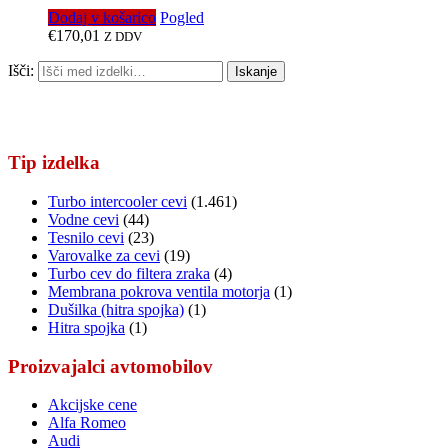
Dodaj v košarico
Pogled
€
170,01
Z DDV
Išči:
Iskanje
Tip izdelka
Turbo intercooler cevi
(1.461)
Vodne cevi
(44)
Tesnilo cevi
(23)
Varovalke za cevi
(19)
Turbo cev do filtera zraka
(4)
Membrana pokrova ventila motorja
(1)
Dušilka (hitra spojka)
(1)
Hitra spojka
(1)
Proizvajalci avtomobilov
Akcijske cene
Alfa Romeo
Audi