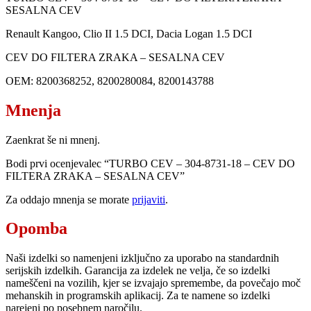
SESALNA CEV
Renault Kangoo, Clio II 1.5 DCI, Dacia Logan 1.5 DCI
CEV DO FILTERA ZRAKA – SESALNA CEV
OEM: 8200368252, 8200280084, 8200143788
Mnenja
Zaenkrat še ni mnenj.
Bodi prvi ocenjevalec “TURBO CEV – 304-8731-18 – CEV DO
FILTERA ZRAKA – SESALNA CEV”
Za oddajo mnenja se morate
prijaviti
.
Opomba
Naši izdelki so namenjeni izključno za uporabo na standardnih
serijskih izdelkih. Garancija za izdelek ne velja, če so izdelki
nameščeni na vozilih, kjer se izvajajo spremembe, da povečajo moč
mehanskih in programskih aplikacij. Za te namene so izdelki
narejeni po posebnem naročilu.