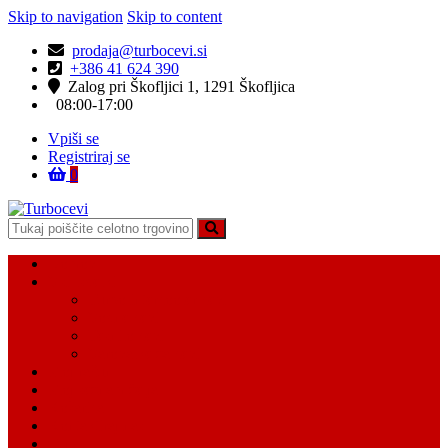
Skip to navigation
Skip to content
prodaja@turbocevi.si
+386 41 624 390
Zalog pri Škofljici 1, 1291 Škofljica
08:00-17:00
Vpiši se
Registriraj se
0
Turbocevi
Turbo ideal – turbo cevi
Domov
Vsi Isdelki
Turbo intercooler cevi
Vodne cevi
Tesnilo cevi
Varovalke za cevi
Moj račun
Moj seznam želja
Košarica
Kontaktiraj nas
O nas