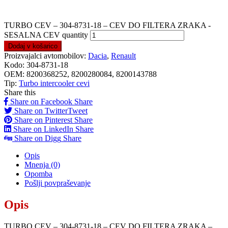
TURBO CEV – 304-8731-18 – CEV DO FILTERA ZRAKA -
SESALNA CEV quantity
Dodaj v košarico
Proizvajalci avtomobilov:
Dacia
,
Renault
Kodo:
304-8731-18
OEM:
8200368252, 8200280084, 8200143788
Tip:
Turbo intercooler cevi
Share this
Share on Facebook
Share
Share on Twitter
Tweet
Share on Pinterest
Share
Share on LinkedIn
Share
Share on Digg
Share
Opis
Mnenja (0)
Opomba
Pošlji povpraševanje
Opis
TURBO CEV – 304-8731-18 – CEV DO FILTERA ZRAKA –