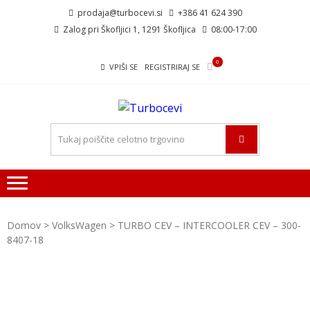
Skip
Skip
prodaja@turbocevi.si
+386 41 624 390
to
to
Zalog pri Škofljici 1, 1291 Škofljica
08:00-17:00
navigation
content
0
VPIŠI SE
REGISTRIRAJ SE
TURBOCE
Turbo ideal – turbo cevi
Domov
>
VolksWagen
> TURBO CEV – INTERCOOLER CEV – 300-
8407-18