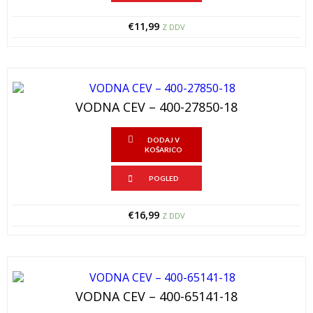
€
11,99
Z DDV
VODNA CEV – 400-27850-18
DODAJ V
KOŠARICO
POGLED
€
16,99
Z DDV
VODNA CEV – 400-65141-18