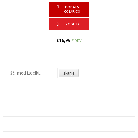
DODAJ V
KOŠARICO
POGLED
€
16,99
Z DDV
Išči:
Iskanje