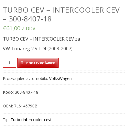
TURBO CEV – INTERCOOLER CEV
– 300-8407-18
€
61,00
Z DDV
TURBO CEV – INTERCOOLER CEV za
VW Touareg 2.5 TDI (2003-2007)
TURBO
DODAJ V KOŠARICO
CEV
–
Proizvajalec avtomobila:
VolksWagen
INTERCOOLER
CEV
Kodo:
300-8407-18
–
300-
OEM:
7L6145790B
8407-
18
Tip:
Turbo intercooler cevi
quantity