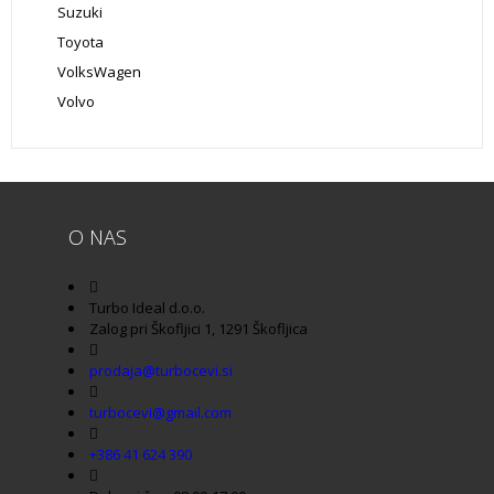
Suzuki
Toyota
VolksWagen
Volvo
O NAS
Turbo Ideal d.o.o.
Zalog pri Škofljici 1, 1291 Škofljica
prodaja@turbocevi.si
turbocevi@gmail.com
+386 41 624 390