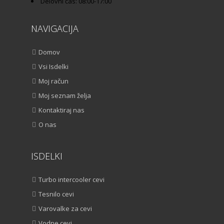
Delovni čas: 08:00-17:00
NAVIGACIJA
Domov
Vsi Isdelki
Moj račun
Moj seznam želja
Kontaktiraj nas
O nas
ISDELKI
Turbo intercooler cevi
Tesnilo cevi
Varovalke za cevi
Vodne cevi