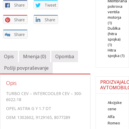
Membrana
Share
Tweet
pokrova
ventila
motorja
Share
Share
(1)
Dušilka
(hitra
Share
spojka)
(1)
Hitra
spojka
(1)
Opis
Mnenja (0)
Opomba
Pošlji povpraševanje
PROIZVAJALC
Opis
AVTOMOBIL
TURBO CEV – INTERCOOLER CEV – 300-
6022-18
Akcijske
OPEL ASTRA G Y 1.7 DT
cene
Alfa
OEM: 1302602, 9129165, 8077289
Romeo