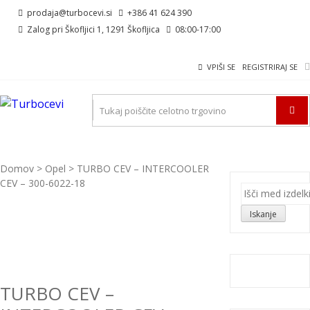
Skip
Skip
prodaja@turbocevi.si
+386 41 624 390
to
to
Zalog pri Škofljici 1, 1291 Škofljica
08:00-17:00
navigation
content
VPIŠI SE
REGISTRIRAJ SE
TURBOCEVI
Turbo ideal – turbo cevi
Domov
>
Opel
> TURBO CEV – INTERCOOLER
CEV – 300-6022-18
Išči:
Iskanje
TURBO CEV –