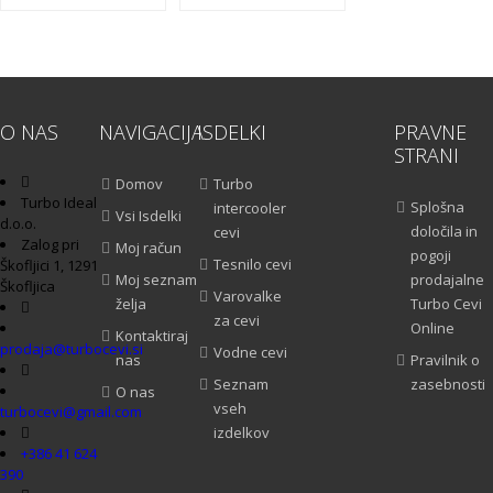
O NAS
NAVIGACIJA
ISDELKI
PRAVNE
STRANI
Domov
Turbo
Turbo Ideal
Splošna
intercooler
Vsi Isdelki
d.o.o.
določila in
cevi
Zalog pri
Moj račun
pogoji
Tesnilo cevi
Škofljici 1, 1291
Moj seznam
prodajalne
Škofljica
Varovalke
želja
Turbo Cevi
za cevi
Online
Kontaktiraj
prodaja@turbocevi.si
Vodne cevi
nas
Pravilnik o
Seznam
zasebnosti
O nas
vseh
turbocevi@gmail.com
izdelkov
+386 41 624
390