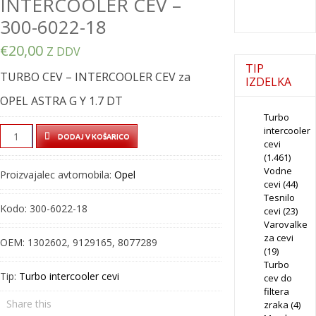
INTERCOOLER CEV –
300-6022-18
€
20,00
Z DDV
TIP
TURBO CEV – INTERCOOLER CEV za
IZDELKA
OPEL ASTRA G Y 1.7 DT
Turbo
intercooler
TURBO
DODAJ V KOŠARICO
cevi
CEV
(1.461)
–
Vodne
Proizvajalec avtomobila:
Opel
INTERCOOLER
cevi
(44)
Tesnilo
CEV
Kodo:
300-6022-18
cevi
(23)
–
Varovalke
300-
za cevi
OEM:
1302602, 9129165, 8077289
6022-
(19)
Turbo
18
Tip:
Turbo intercooler cevi
cev do
quantity
filtera
Share this
zraka
(4)