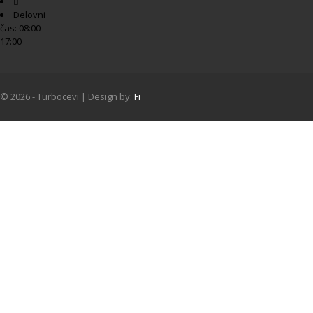
Delovni
čas: 08:00-
17:00
© 2026 - Turbocevi | Design by:
Fi