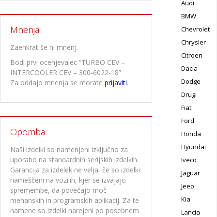
Audi
BMW
Mnenja
Chevrolet
Chrysler
Zaenkrat še ni mnenj.
Citroen
Bodi prvi ocenjevalec “TURBO CEV –
Dacia
INTERCOOLER CEV – 300-6022-18”
Dodge
Za oddajo mnenja se morate
prijaviti
.
Drugi
Fiat
Ford
Opomba
Honda
Hyundai
Naši izdelki so namenjeni izključno za
uporabo na standardnih serijskih izdelkih.
Iveco
Garancija za izdelek ne velja, če so izdelki
Jaguar
nameščeni na vozilih, kjer se izvajajo
Jeep
spremembe, da povečajo moč
Kia
mehanskih in programskih aplikacij. Za te
namene so izdelki narejeni po posebnem
Lancia