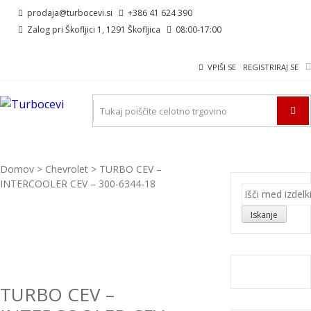
Skip
Skip
prodaja@turbocevi.si
+386 41 624 390
to
to
Zalog pri Škofljici 1, 1291 Škofljica
08:00-17:00
navigation
content
VPIŠI SE
REGISTRIRAJ SE
TURBOCEVI
Turbo ideal – turbo cevi
Domov
>
Chevrolet
> TURBO CEV –
INTERCOOLER CEV – 300-6344-18
Išči:
Iskanje
TURBO CEV –