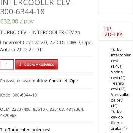
INTERCOOLER CEV –
300-6344-18
€
32,00
Z DDV
TIP
TURBO CEV – INTERCOOLER CEV za
IZDELKA
Chevrolet Captiva 2.0, 2.2 CDTI 4WD, Opel
Antara 2.0, 2.2 CDTI
Turbo
intercooler
cevi
TURBO
DODAJ V KOŠARICO
(1.461)
CEV
Vodne
–
cevi
(44)
Proizvajalci avtomobilov:
Chevrolet
,
Opel
Tesnilo
INTERCOOLER
cevi
(23)
CEV
Varovalke
Kodo:
300-6344-18
–
za cevi
300-
(19)
OEM:
22737400, 835107, 835108, 4819364,
Turbo
6344-
4820968
cev do
18
filtera
quantity
zraka
(4)
Tip:
Turbo intercooler cevi