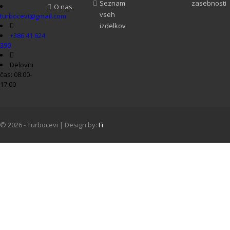
Seznam
zasebnosti
O nas
vseh
turbocevi@gmail.com
izdelkov
+386 41 624
390
Delovni
čas: 08:00-
17:00
© 2026 - Turbocevi | Design by:
Fi