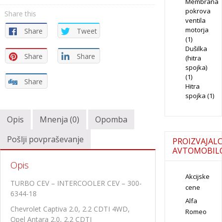
Membrana
pokrova
Share this
ventila
motorja
Share
Tweet
(1)
Dušilka
Share
Share
(hitra
spojka)
(1)
Share
Hitra
spojka
(1)
Opis
Mnenja (0)
Opomba
Pošlji povpraševanje
PROIZVAJALC
AVTOMOBIL
Opis
Akcijske
TURBO CEV – INTERCOOLER CEV – 300-
cene
6344-18
Alfa
Chevrolet Captiva 2.0, 2.2 CDTI 4WD,
Romeo
Opel Antara 2.0, 2.2 CDTI