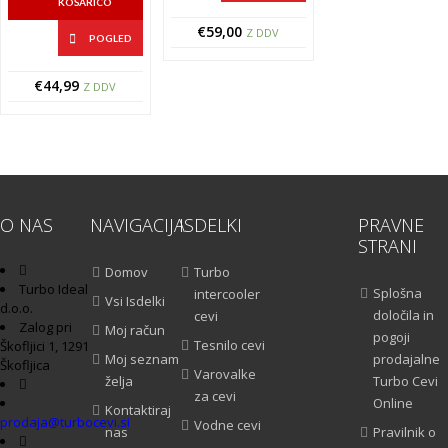
KOŠARICO
€
59,00
Z DDV
POGLED
€
44,99
Z DDV
O NAS
NAVIGACIJA
ISDELKI
PRAVNE
STRANI
Domov
Turbo
Turbo Ideal
Splošna
intercooler
Vsi Isdelki
d.o.o.
določila in
cevi
Zalog pri
Moj račun
pogoji
Tesnilo cevi
Škofljici 1, 1291
Moj seznam
prodajalne
Škofljica
Varovalke
želja
Turbo Cevi
za cevi
Online
Kontaktiraj
prodaja@turbocevi.si
Vodne cevi
nas
Pravilnik o