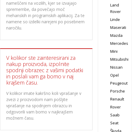
nameščeni na vozilih, kjer se izvajajo
Land
spremembe, da povečajo moč
Rover
mehanskih in programskih aplikacij. Za te
Linde
namene so izdelki narejeni po posebnem
Maserati
naročilu.
Mazda
Mercedes
Mini
V kolikor ste zainteresirani za
Mitsubishi
nakup proizvoda, izpolnite
Nissan
spodnji obrazec z vašimi podatki
Opel
in poslali vam ga bomo v naj
krajšem času.
Peugeout
Porsche
V kolikor imate kakršno koli vprašanje v
Renault
zvezi z proizvodom nam pošljite
vprašanje na spodnjem obrazcu in
Rover
odgovorili vam bomo v najkrajšem
Saab
možnem času.
Seat
Škoda