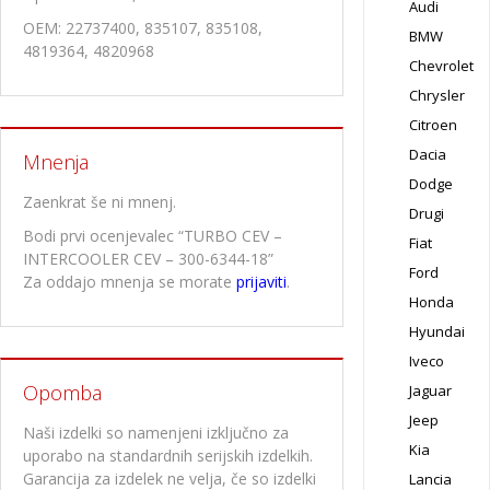
Audi
OEM: 22737400, 835107, 835108,
BMW
4819364, 4820968
Chevrolet
Chrysler
Citroen
Dacia
Mnenja
Dodge
Zaenkrat še ni mnenj.
Drugi
Bodi prvi ocenjevalec “TURBO CEV –
Fiat
INTERCOOLER CEV – 300-6344-18”
Ford
Za oddajo mnenja se morate
prijaviti
.
Honda
Hyundai
Iveco
Opomba
Jaguar
Jeep
Naši izdelki so namenjeni izključno za
Kia
uporabo na standardnih serijskih izdelkih.
Garancija za izdelek ne velja, če so izdelki
Lancia