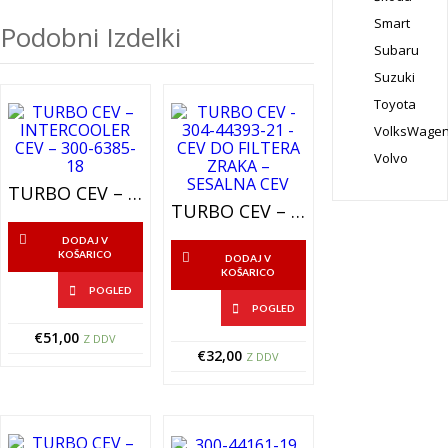
Smart
Podobni Izdelki
Subaru
Suzuki
Toyota
VolksWage
Volvo
TURBO CEV – INTERCOOLER CEV – 300-6385-18
TURBO CEV – 304-44393-21 – CEV DO FILTERA ZRAKA – SESALNA CEV
DODAJ V
KOŠARICO
DODAJ V
KOŠARICO
POGLED
POGLED
€
51,00
Z DDV
€
32,00
Z DDV