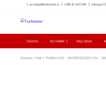
Skip
Skip
prodaja@turbocevi.si
+386 41 624 390
Zalog pri Šk
to
to
navigation
content
TURBOCEVI
Turbo ideal – turbo cevi
Domov
Vsi Isdelki
Moj račun
M
Domov
>
Fiat
> TURBO CEV – INTERCOOLER CEV – 30