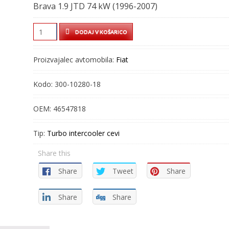
Brava 1.9 JTD 74 kW (1996-2007)
TURBO
DODAJ V KOŠARICO
CEV
–
Proizvajalec avtomobila:
Fiat
INTERCOOLER
CEV
Kodo:
300-10280-18
–
300-
OEM:
46547818
10280-
18
Tip:
Turbo intercooler cevi
quantity
Share this
Share
Tweet
Share
Share
Share