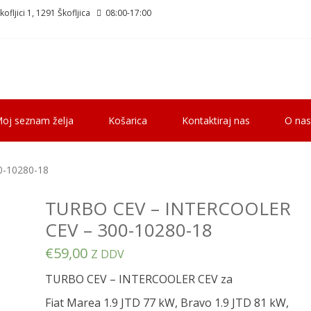
ofljici 1, 1291 Škofljica
08:00-17:00
oj seznam želja
Košarica
Kontaktiraj nas
O nas
0-10280-18
TURBO CEV – INTERCOOLER
CEV – 300-10280-18
€
59,00
Z DDV
TURBO CEV – INTERCOOLER CEV za
Fiat Marea 1.9 JTD 77 kW, Bravo 1.9 JTD 81 kW,