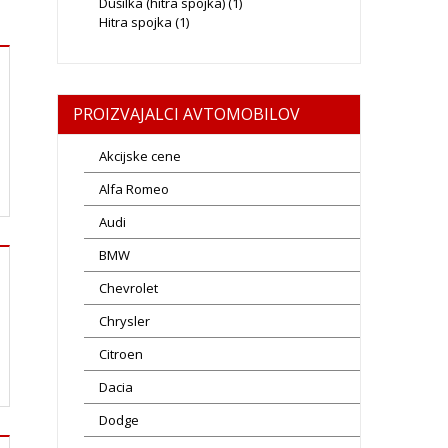
Dušilka (hitra spojka)
(1)
Hitra spojka
(1)
PROIZVAJALCI AVTOMOBILOV
Akcijske cene
Alfa Romeo
Audi
BMW
Chevrolet
Chrysler
Citroen
Dacia
Dodge