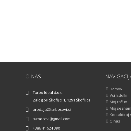
O NAS
NAVIGACIJ
Domov
Turbo Ideal d.o.o.
Vsi Isdelki
Zalog pri Škofljici 1, 1291 Škofljica
Moj račun
Moj seznam 
prodaja@turbocevi.si
Kontaktiraj
turbocevi@gmail.com
O nas
+386 41 624 390