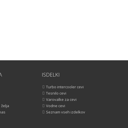
A
ISDELKI
Turbo intercooler cevi
Tesnilo cevi
Varovalke za cevi
želja
Vodne cevi
 nas
Seznam vseh izdelkov