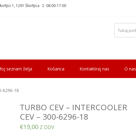
ofljici 1, 1291 Škofljica
08:00-17:00
oj seznam želja
Košarica
Kontaktiraj nas
O nas
-6296-18
TURBO CEV – INTERCOOLER
CEV – 300-6296-18
€
19,00
Z DDV