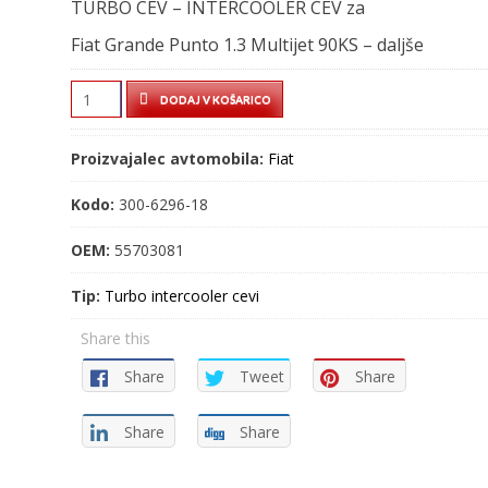
TURBO CEV – INTERCOOLER CEV za
Fiat Grande Punto 1.3 Multijet 90KS – daljše
TURBO
DODAJ V KOŠARICO
CEV
–
Proizvajalec avtomobila:
Fiat
INTERCOOLER
CEV
Kodo:
300-6296-18
–
300-
OEM:
55703081
6296-
Tip:
Turbo intercooler cevi
18
quantity
Share this
Share
Tweet
Share
Share
Share