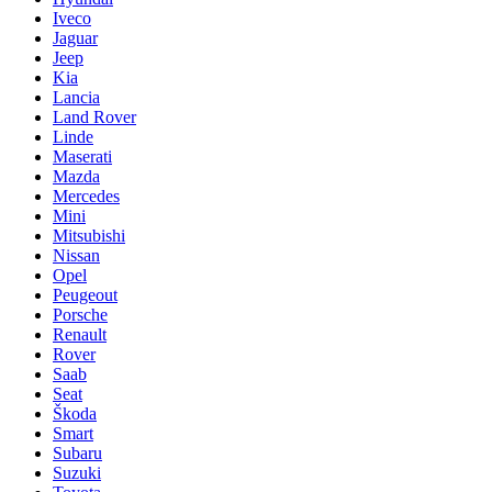
Iveco
Jaguar
Jeep
Kia
Lancia
Land Rover
Linde
Maserati
Mazda
Mercedes
Mini
Mitsubishi
Nissan
Opel
Peugeout
Porsche
Renault
Rover
Saab
Seat
Škoda
Smart
Subaru
Suzuki