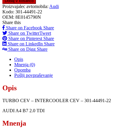
Dodaj v košarico
Proizvajalec avtomobila:
Audi
Kodo:
301-44491-22
OEM:
8E0145790N
Share this
Share on Facebook
Share
Share on Twitter
Tweet
Share on Pinterest
Share
Share on LinkedIn
Share
Share on Digg
Share
Opis
Mnenja (0)
Opomba
Pošlji povpraševanje
Opis
TURBO CEV – INTERCOOLER CEV – 301-44491-22
AUDI A4 B7 2.0 TDI
Mnenja