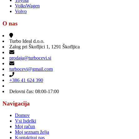
Toyota
VolksWagen
Volvo
O nas
Turbo Ideal d.o.o.
Zalog pri Škofljici 1, 1291 Škofljica
prodaja@turbocevi.si
turbocevi@gmail.com
+386 41 624 390
Delovni čas: 08:00-17:00
Navigacija
Domov
Vsi Isdelki
Moj račun
Moj seznam želja
Kontaktiraj nas