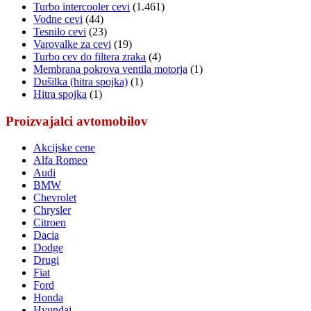
Turbo intercooler cevi
(1.461)
Vodne cevi
(44)
Tesnilo cevi
(23)
Varovalke za cevi
(19)
Turbo cev do filtera zraka
(4)
Membrana pokrova ventila motorja
(1)
Dušilka (hitra spojka)
(1)
Hitra spojka
(1)
Proizvajalci avtomobilov
Akcijske cene
Alfa Romeo
Audi
BMW
Chevrolet
Chrysler
Citroen
Dacia
Dodge
Drugi
Fiat
Ford
Honda
Hyundai