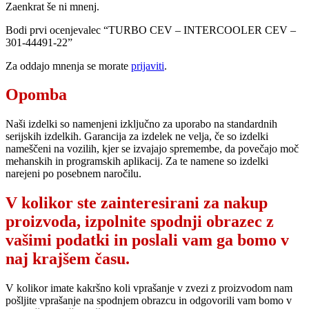
Zaenkrat še ni mnenj.
Bodi prvi ocenjevalec “TURBO CEV – INTERCOOLER CEV –
301-44491-22”
Za oddajo mnenja se morate
prijaviti
.
Opomba
Naši izdelki so namenjeni izključno za uporabo na standardnih
serijskih izdelkih. Garancija za izdelek ne velja, če so izdelki
nameščeni na vozilih, kjer se izvajajo spremembe, da povečajo moč
mehanskih in programskih aplikacij. Za te namene so izdelki
narejeni po posebnem naročilu.
V kolikor ste zainteresirani za nakup
proizvoda, izpolnite spodnji obrazec z
vašimi podatki in poslali vam ga bomo v
naj krajšem času.
V kolikor imate kakršno koli vprašanje v zvezi z proizvodom nam
pošljite vprašanje na spodnjem obrazcu in odgovorili vam bomo v