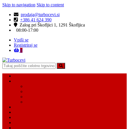
Skip to navigation
Skip to content
prodaja@turbocevi.si
+386 41 624 390
Zalog pri Škofljici 1, 1291 Škofljica
08:00-17:00
Vpiši se
Registriraj se
0
Turbocevi
Turbo ideal – turbo cevi
Domov
Vsi Isdelki
Turbo intercooler cevi
Vodne cevi
Tesnilo cevi
Varovalke za cevi
Moj račun
Moj seznam želja
Košarica
Kontaktiraj nas
O nas