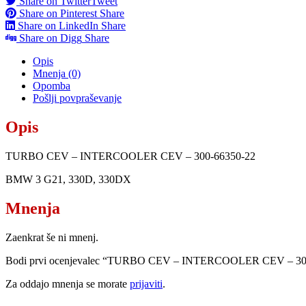
Share on Twitter
Tweet
Share on Pinterest
Share
Share on LinkedIn
Share
Share on Digg
Share
Opis
Mnenja (0)
Opomba
Pošlji povpraševanje
Opis
TURBO CEV – INTERCOOLER CEV – 300-66350-22
BMW 3 G21, 330D, 330DX
Mnenja
Zaenkrat še ni mnenj.
Bodi prvi ocenjevalec “TURBO CEV – INTERCOOLER CEV – 30
Za oddajo mnenja se morate
prijaviti
.