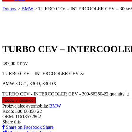
Domov
>
BMW
> TURBO CEV – INTERCOOLER CEV – 300-66
TURBO CEV – INTERCOOLER 
€
87,00
Z DDV
TURBO CEV – INTERCOOLER CEV za
BMW 3 G21, 330D, 330DX
TURBO CEV - INTERCOOLER CEV - 300-66350-22 quantity
Dodaj v košarico
Proizvajalec avtomobila:
BMW
Kodo:
300-66350-22
OEM:
11618572862
Share this
Share on Facebook
Share