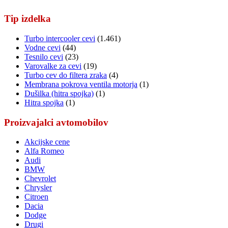
Tip izdelka
Turbo intercooler cevi
(1.461)
Vodne cevi
(44)
Tesnilo cevi
(23)
Varovalke za cevi
(19)
Turbo cev do filtera zraka
(4)
Membrana pokrova ventila motorja
(1)
Dušilka (hitra spojka)
(1)
Hitra spojka
(1)
Proizvajalci avtomobilov
Akcijske cene
Alfa Romeo
Audi
BMW
Chevrolet
Chrysler
Citroen
Dacia
Dodge
Drugi