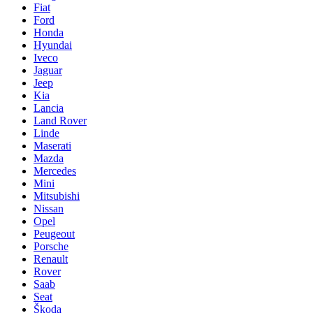
Fiat
Ford
Honda
Hyundai
Iveco
Jaguar
Jeep
Kia
Lancia
Land Rover
Linde
Maserati
Mazda
Mercedes
Mini
Mitsubishi
Nissan
Opel
Peugeout
Porsche
Renault
Rover
Saab
Seat
Škoda