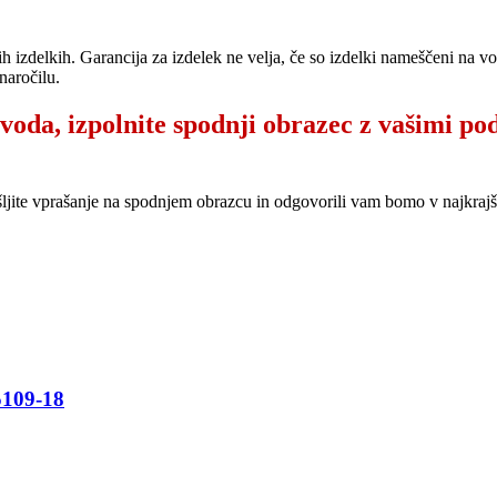
ih izdelkih. Garancija za izdelek ne velja, če so izdelki nameščeni na 
naročilu.
zvoda, izpolnite spodnji obrazec z vašimi po
šljite vprašanje na spodnjem obrazcu in odgovorili vam bomo v najkr
109-18