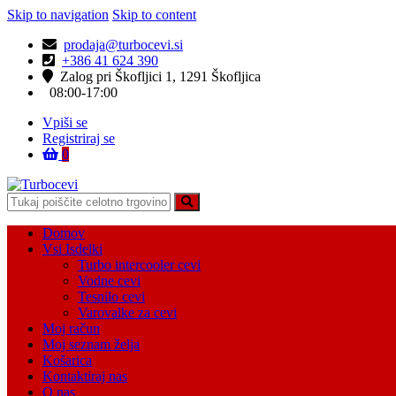
Skip to navigation
Skip to content
prodaja@turbocevi.si
+386 41 624 390
Zalog pri Škofljici 1, 1291 Škofljica
08:00-17:00
Vpiši se
Registriraj se
0
Turbocevi
Turbo ideal – turbo cevi
Domov
Vsi Isdelki
Turbo intercooler cevi
Vodne cevi
Tesnilo cevi
Varovalke za cevi
Moj račun
Moj seznam želja
Košarica
Kontaktiraj nas
O nas