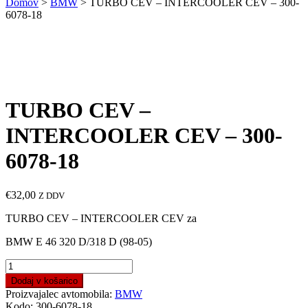
Domov
>
BMW
> TURBO CEV – INTERCOOLER CEV – 300-
6078-18
TURBO CEV –
INTERCOOLER CEV – 300-
6078-18
€
32,00
Z DDV
TURBO CEV – INTERCOOLER CEV za
BMW E 46 320 D/318 D (98-05)
TURBO
CEV
Dodaj v košarico
–
Proizvajalec avtomobila:
BMW
INTERCOOLER
Kodo:
300-6078-18