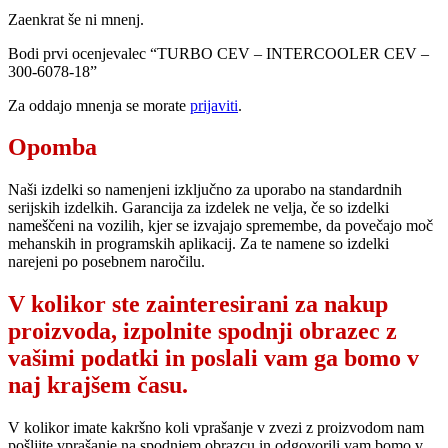
Zaenkrat še ni mnenj.
Bodi prvi ocenjevalec “TURBO CEV – INTERCOOLER CEV –
300-6078-18”
Za oddajo mnenja se morate
prijaviti
.
Opomba
Naši izdelki so namenjeni izključno za uporabo na standardnih
serijskih izdelkih. Garancija za izdelek ne velja, če so izdelki
nameščeni na vozilih, kjer se izvajajo spremembe, da povečajo moč
mehanskih in programskih aplikacij. Za te namene so izdelki
narejeni po posebnem naročilu.
V kolikor ste zainteresirani za nakup
proizvoda, izpolnite spodnji obrazec z
vašimi podatki in poslali vam ga bomo v
naj krajšem času.
V kolikor imate kakršno koli vprašanje v zvezi z proizvodom nam
pošljite vprašanje na spodnjem obrazcu in odgovorili vam bomo v