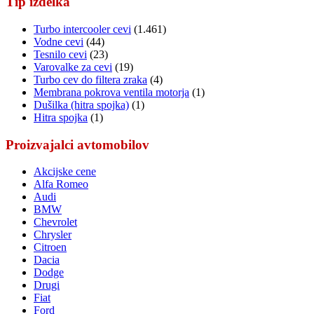
Tip izdelka
Turbo intercooler cevi
(1.461)
Vodne cevi
(44)
Tesnilo cevi
(23)
Varovalke za cevi
(19)
Turbo cev do filtera zraka
(4)
Membrana pokrova ventila motorja
(1)
Dušilka (hitra spojka)
(1)
Hitra spojka
(1)
Proizvajalci avtomobilov
Akcijske cene
Alfa Romeo
Audi
BMW
Chevrolet
Chrysler
Citroen
Dacia
Dodge
Drugi
Fiat
Ford