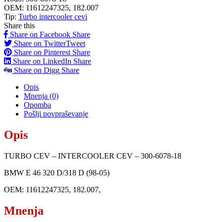
CEV
OEM:
11612247325, 182.007
–
Tip:
Turbo intercooler cevi
300-
Share this
6078-
Share on Facebook
Share
18
Share on Twitter
Tweet
quantity
Share on Pinterest
Share
Share on LinkedIn
Share
Share on Digg
Share
Opis
Mnenja (0)
Opomba
Pošlji povpraševanje
Opis
TURBO CEV – INTERCOOLER CEV – 300-6078-18
BMW E 46 320 D/318 D (98-05)
OEM: 11612247325, 182.007,
Mnenja