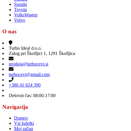
Suzuki
Toyota
VolksWagen
Volvo
O nas
Turbo Ideal d.o.o.
Zalog pri Škofljici 1, 1291 Škofljica
prodaja@turbocevi.si
turbocevi@gmail.com
+386 41 624 390
Delovni čas: 08:00-17:00
Navigacija
Domov
Vsi Isdelki
Moj račun