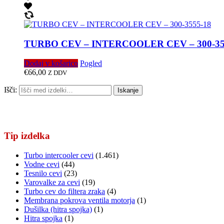
TURBO CEV – INTERCOOLER CEV – 300-35
Dodaj v košarico
Pogled
€
66,00
Z DDV
Išči:
Iskanje
Tip izdelka
Turbo intercooler cevi
(1.461)
Vodne cevi
(44)
Tesnilo cevi
(23)
Varovalke za cevi
(19)
Turbo cev do filtera zraka
(4)
Membrana pokrova ventila motorja
(1)
Dušilka (hitra spojka)
(1)
Hitra spojka
(1)