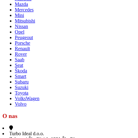
Mazda
Mercedes
Mini
Mitsubishi
Nissan
Opel
Peugeout
Porsche
Renault
Rover
Saab
Seat
Škoda
Smart
Subaru
Suzuki
Toyota
VolksWagen
Volvo
O nas
Turbo Ideal d.o.o.