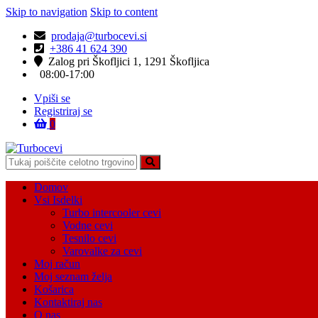
Skip to navigation
Skip to content
prodaja@turbocevi.si
+386 41 624 390
Zalog pri Škofljici 1, 1291 Škofljica
08:00-17:00
Vpiši se
Registriraj se
0
Turbocevi
Turbo ideal – turbo cevi
Domov
Vsi Isdelki
Turbo intercooler cevi
Vodne cevi
Tesnilo cevi
Varovalke za cevi
Moj račun
Moj seznam želja
Košarica
Kontaktiraj nas
O nas