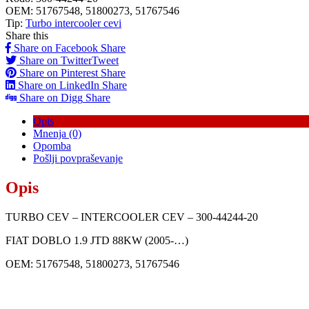
OEM:
51767548, 51800273, 51767546
Tip:
Turbo intercooler cevi
Share this
Share on Facebook
Share
Share on Twitter
Tweet
Share on Pinterest
Share
Share on LinkedIn
Share
Share on Digg
Share
Opis
Mnenja (0)
Opomba
Pošlji povpraševanje
Opis
TURBO CEV – INTERCOOLER CEV – 300-44244-20
FIAT DOBLO 1.9 JTD 88KW (2005-…)
OEM: 51767548, 51800273, 51767546