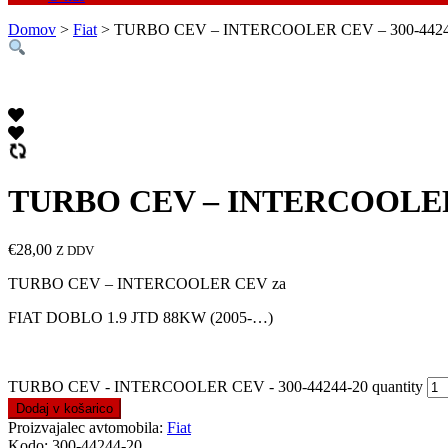
Domov
>
Fiat
> TURBO CEV – INTERCOOLER CEV – 300-4424
TURBO CEV – INTERCOOLER 
€
28,00
Z DDV
TURBO CEV – INTERCOOLER CEV za
FIAT DOBLO 1.9 JTD 88KW (2005-…)
TURBO CEV - INTERCOOLER CEV - 300-44244-20 quantity
Dodaj v košarico
Proizvajalec avtomobila:
Fiat
Kodo:
300-44244-20