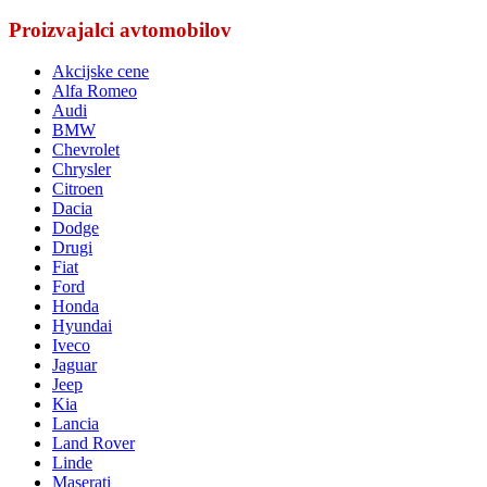
Proizvajalci avtomobilov
Akcijske cene
Alfa Romeo
Audi
BMW
Chevrolet
Chrysler
Citroen
Dacia
Dodge
Drugi
Fiat
Ford
Honda
Hyundai
Iveco
Jaguar
Jeep
Kia
Lancia
Land Rover
Linde
Maserati