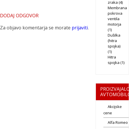
zraka
(4)
Membrana
pokrova
DODAJ ODGOVOR
ventila
motorja
Za objavo komentarja se morate
prijaviti
.
(1)
Dušilka
(hitra
spojka)
(1)
Hitra
spojka
(1)
PROIZVAJALC
AVTOMOBIL
Akcijske
cene
Alfa Romeo