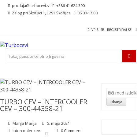
Skip
Skip
prodaja@turbocevi.si
+386 41 624 390
to
to
Zalog pri Škofljici 1, 1291 Škofljica
08:00-17:00
navigation
content
VPIŠI SE
REGISTRIRAJ SE
TURBOCEVI
Turbo ideal – turbo cevi
Išči:
TURBO CEV – INTERCOOLER
Iskanje
CEV – 300-44358-21
Marija Marija
5. maja 2021.
Intercooler cev
0 Comment