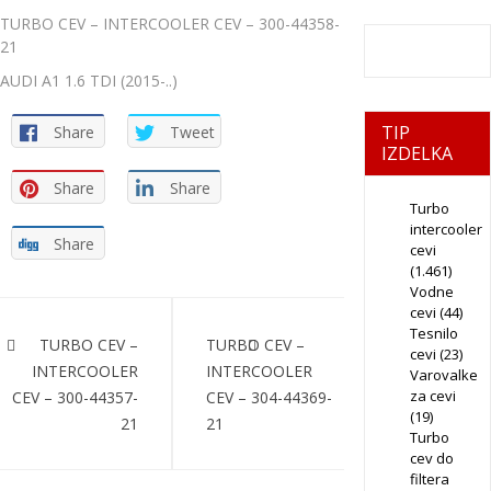
TURBO CEV – INTERCOOLER CEV – 300-44358-
21
AUDI A1 1.6 TDI (2015-..)
TIP
Share
Tweet
IZDELKA
Share
Share
Turbo
intercooler
Share
cevi
(1.461)
Vodne
Navigacija
cevi
(44)
Tesnilo
prispevka
TURBO CEV –
TURBO CEV –
cevi
(23)
INTERCOOLER
INTERCOOLER
Varovalke
za cevi
CEV – 300-44357-
CEV – 304-44369-
(19)
21
21
Turbo
cev do
filtera