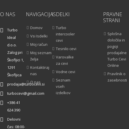
O NAS
NAVIGACIJA
ISDELKI
PRAVNE
STRANI
Domov
Turbo
Turbo
Splošna
intercooler
Vsi Isdelki
Ideal
določila in
cevi
Moj račun
d.o.o.
pogoji
Tesnilo cevi
Zalog pri
Moj seznam
prodajalne
Varovalke
želja
Turbo Cevi
Škofljici 1,
za cevi
Online
1291
Kontaktiraj
Vodne cevi
nas
Pravilnik o
Škofljica
Seznam
zasebnosti
O nas
prodaja@turbocevi.si
vseh
izdelkov
turbocevi@gmail.com
+386 41
624 390
Delovni
čas: 08:00-