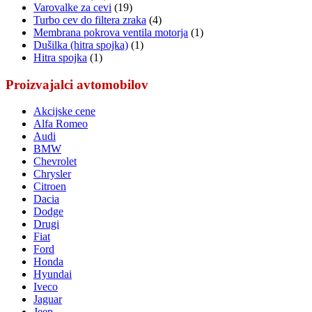
Varovalke za cevi
(19)
Turbo cev do filtera zraka
(4)
Membrana pokrova ventila motorja
(1)
Dušilka (hitra spojka)
(1)
Hitra spojka
(1)
Proizvajalci avtomobilov
Akcijske cene
Alfa Romeo
Audi
BMW
Chevrolet
Chrysler
Citroen
Dacia
Dodge
Drugi
Fiat
Ford
Honda
Hyundai
Iveco
Jaguar
Jeep