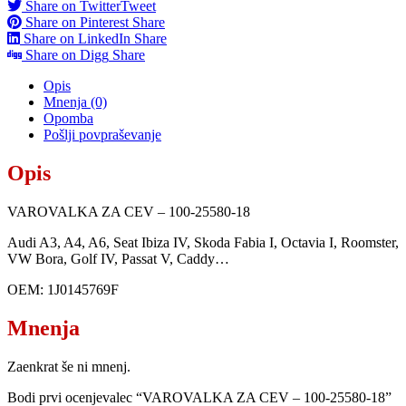
Share on Twitter
Tweet
Share on Pinterest
Share
Share on LinkedIn
Share
Share on Digg
Share
Opis
Mnenja (0)
Opomba
Pošlji povpraševanje
Opis
VAROVALKA ZA CEV – 100-25580-18
Audi A3, A4, A6, Seat Ibiza IV, Skoda Fabia I, Octavia I, Roomster,
VW Bora, Golf IV, Passat V, Caddy…
OEM: 1J0145769F
Mnenja
Zaenkrat še ni mnenj.
Bodi prvi ocenjevalec “VAROVALKA ZA CEV – 100-25580-18”