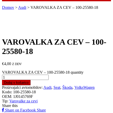
Domov
>
Audi
> VAROVALKA ZA CEV – 100-25580-18
VAROVALKA ZA CEV – 100-
25580-18
€
4,00
Z DDV
VAROVALKA ZA CEV – 100-25580-18 quantity
Dodaj v košarico
Proizvajalci avtomobilov:
Audi
,
Seat
,
Škoda
,
VolksWagen
Kodo:
100-25580-18
OEM:
1J0145769F
Tip:
Varovalke za cevi
Share this
Share on Facebook
Share