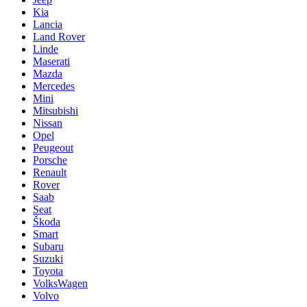
Kia
Lancia
Land Rover
Linde
Maserati
Mazda
Mercedes
Mini
Mitsubishi
Nissan
Opel
Peugeout
Porsche
Renault
Rover
Saab
Seat
Škoda
Smart
Subaru
Suzuki
Toyota
VolksWagen
Volvo