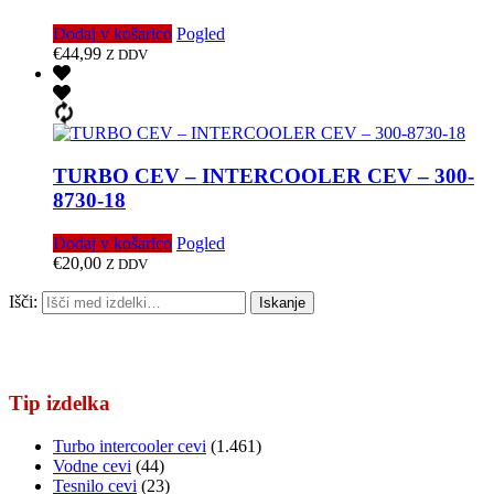
Dodaj v košarico
Pogled
€
44,99
Z DDV
TURBO CEV – INTERCOOLER CEV – 300-
8730-18
Dodaj v košarico
Pogled
€
20,00
Z DDV
Išči:
Iskanje
Tip izdelka
Turbo intercooler cevi
(1.461)
Vodne cevi
(44)
Tesnilo cevi
(23)