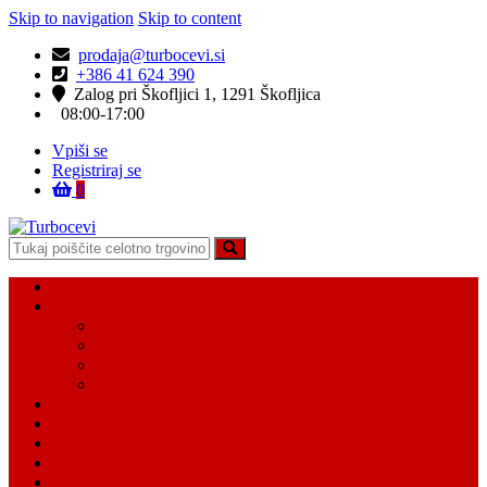
Skip to navigation
Skip to content
prodaja@turbocevi.si
+386 41 624 390
Zalog pri Škofljici 1, 1291 Škofljica
08:00-17:00
Vpiši se
Registriraj se
0
Turbocevi
Turbo ideal – turbo cevi
Domov
Vsi Isdelki
Turbo intercooler cevi
Vodne cevi
Tesnilo cevi
Varovalke za cevi
Moj račun
Moj seznam želja
Košarica
Kontaktiraj nas
O nas