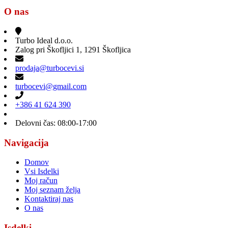
O nas
Turbo Ideal d.o.o.
Zalog pri Škofljici 1, 1291 Škofljica
prodaja@turbocevi.si
turbocevi@gmail.com
+386 41 624 390
Delovni čas: 08:00-17:00
Navigacija
Domov
Vsi Isdelki
Moj račun
Moj seznam želja
Kontaktiraj nas
O nas
Isdelki