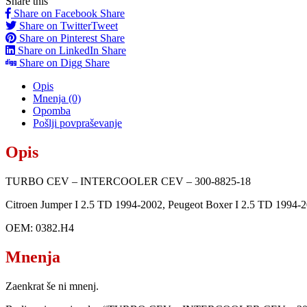
Share this
Share on Facebook
Share
Share on Twitter
Tweet
Share on Pinterest
Share
Share on LinkedIn
Share
Share on Digg
Share
Opis
Mnenja (0)
Opomba
Pošlji povpraševanje
Opis
TURBO CEV – INTERCOOLER CEV – 300-8825-18
Citroen Jumper I 2.5 TD 1994-2002, Peugeot Boxer I 2.5 TD 1994-
OEM: 0382.H4
Mnenja
Zaenkrat še ni mnenj.