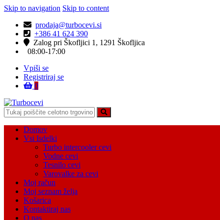
Skip to navigation
Skip to content
prodaja@turbocevi.si
+386 41 624 390
Zalog pri Škofljici 1, 1291 Škofljica
08:00-17:00
Vpiši se
Registriraj se
0
Turbocevi
Turbo ideal – turbo cevi
Domov
Vsi Isdelki
Turbo intercooler cevi
Vodne cevi
Tesnilo cevi
Varovalke za cevi
Moj račun
Moj seznam želja
Košarica
Kontaktiraj nas
O nas