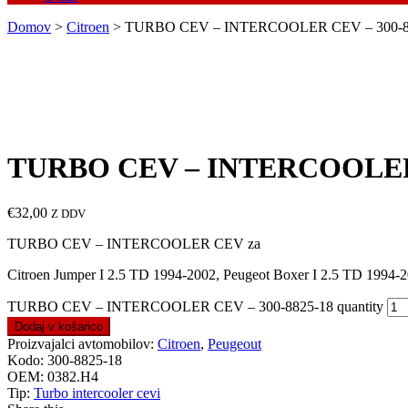
Domov
>
Citroen
> TURBO CEV – INTERCOOLER CEV – 300-8
TURBO CEV – INTERCOOLER 
€
32,00
Z DDV
TURBO CEV – INTERCOOLER CEV za
Citroen Jumper I 2.5 TD 1994-2002, Peugeot Boxer I 2.5 TD 1994-
TURBO CEV – INTERCOOLER CEV – 300-8825-18 quantity
Dodaj v košarico
Proizvajalci avtomobilov:
Citroen
,
Peugeout
Kodo:
300-8825-18
OEM:
0382.H4
Tip:
Turbo intercooler cevi