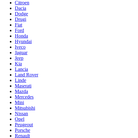
Citroen
Dacia
Dodge
Drugi
Fiat
Ford
Honda
Hyundai
Iveco
Jaguar
Jeep
Kia
Lancia
Land Rover
Linde
Maserati
Mazda
Mercedes
Mini
Mitsubishi
Nissan
Opel
Peugeout
Porsche
Renault