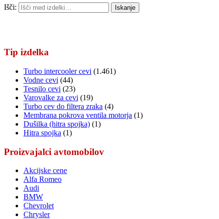
Išči:
Iskanje
Tip izdelka
Turbo intercooler cevi
(1.461)
Vodne cevi
(44)
Tesnilo cevi
(23)
Varovalke za cevi
(19)
Turbo cev do filtera zraka
(4)
Membrana pokrova ventila motorja
(1)
Dušilka (hitra spojka)
(1)
Hitra spojka
(1)
Proizvajalci avtomobilov
Akcijske cene
Alfa Romeo
Audi
BMW
Chevrolet
Chrysler