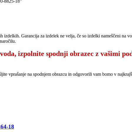
0-8825-18”
ih izdelkih. Garancija za izdelek ne velja, če so izdelki nameščeni na 
naročilu.
zvoda, izpolnite spodnji obrazec z vašimi po
šljite vprašanje na spodnjem obrazcu in odgovorili vam bomo v najkr
64-18