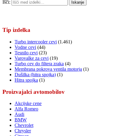
Išči:
Iskanje
Tip izdelka
Turbo intercooler cevi
(1.461)
Vodne cevi
(44)
Tesnilo cevi
(23)
Varovalke za cevi
(19)
Turbo cev do filtera zraka
(4)
Membrana pokrova ventila motorja
(1)
Dušilka (hitra spojka)
(1)
Hitra spojka
(1)
Proizvajalci avtomobilov
Akcijske cene
Alfa Romeo
Audi
BMW
Chevrolet
Chrysler