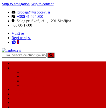
Skip to navigation
Skip to content
prodaja@turbocevi.si
+386 41 624 390
Zalog pri Škofljici 1, 1291 Škofljica
08:00-17:00
Vpiši se
Registriraj se
0
Turbocevi
Turbo ideal – turbo cevi
Domov
Vsi Isdelki
Turbo intercooler cevi
Vodne cevi
Tesnilo cevi
Varovalke za cevi
Moj račun
Moj seznam želja
Košarica
Kontaktiraj nas
O nas