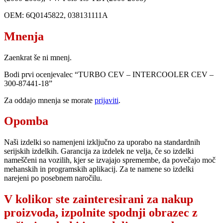
OEM: 6Q0145822, 038131111A
Mnenja
Zaenkrat še ni mnenj.
Bodi prvi ocenjevalec “TURBO CEV – INTERCOOLER CEV –
300-87441-18”
Za oddajo mnenja se morate
prijaviti
.
Opomba
Naši izdelki so namenjeni izključno za uporabo na standardnih
serijskih izdelkih. Garancija za izdelek ne velja, če so izdelki
nameščeni na vozilih, kjer se izvajajo spremembe, da povečajo moč
mehanskih in programskih aplikacij. Za te namene so izdelki
narejeni po posebnem naročilu.
V kolikor ste zainteresirani za nakup
proizvoda, izpolnite spodnji obrazec z