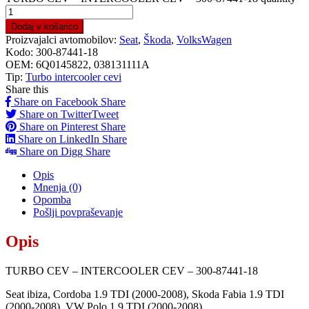
Dodaj v košarico
Proizvajalci avtomobilov:
Seat
,
Škoda
,
VolksWagen
Kodo:
300-87441-18
OEM:
6Q0145822, 038131111A
Tip:
Turbo intercooler cevi
Share this
Share on Facebook
Share
Share on Twitter
Tweet
Share on Pinterest
Share
Share on LinkedIn
Share
Share on Digg
Share
Opis
Mnenja (0)
Opomba
Pošlji povpraševanje
Opis
TURBO CEV – INTERCOOLER CEV – 300-87441-18
Seat ibiza, Cordoba 1.9 TDI (2000-2008), Skoda Fabia 1.9 TDI
(2000-2008), VW Polo 1.9 TDI (2000-2008)