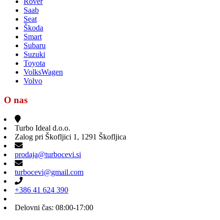
Rover
Saab
Seat
Škoda
Smart
Subaru
Suzuki
Toyota
VolksWagen
Volvo
O nas
Turbo Ideal d.o.o.
Zalog pri Škofljici 1, 1291 Škofljica
prodaja@turbocevi.si
turbocevi@gmail.com
+386 41 624 390
Delovni čas: 08:00-17:00