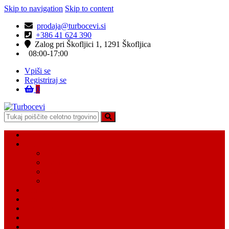
Skip to navigation
Skip to content
prodaja@turbocevi.si
+386 41 624 390
Zalog pri Škofljici 1, 1291 Škofljica
08:00-17:00
Vpiši se
Registriraj se
0
Turbocevi
Turbo ideal – turbo cevi
Domov
Vsi Isdelki
Turbo intercooler cevi
Vodne cevi
Tesnilo cevi
Varovalke za cevi
Moj račun
Moj seznam želja
Košarica
Kontaktiraj nas
O nas