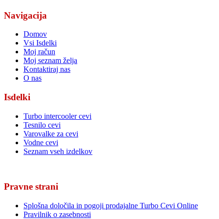
Navigacija
Domov
Vsi Isdelki
Moj račun
Moj seznam želja
Kontaktiraj nas
O nas
Isdelki
Turbo intercooler cevi
Tesnilo cevi
Varovalke za cevi
Vodne cevi
Seznam vseh izdelkov
Pravne strani
Splošna določila in pogoji prodajalne Turbo Cevi Online
Pravilnik o zasebnosti