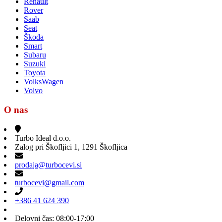
Renault
Rover
Saab
Seat
Škoda
Smart
Subaru
Suzuki
Toyota
VolksWagen
Volvo
O nas
Turbo Ideal d.o.o.
Zalog pri Škofljici 1, 1291 Škofljica
prodaja@turbocevi.si
turbocevi@gmail.com
+386 41 624 390
Delovni čas: 08:00-17:00