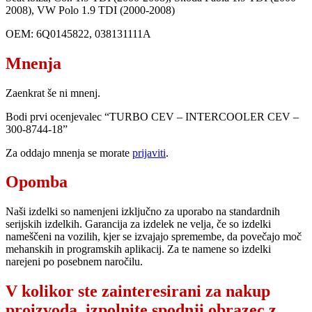
2008), VW Polo 1.9 TDI (2000-2008)
OEM: 6Q0145822, 038131111A
Mnenja
Zaenkrat še ni mnenj.
Bodi prvi ocenjevalec “TURBO CEV – INTERCOOLER CEV –
300-8744-18”
Za oddajo mnenja se morate
prijaviti
.
Opomba
Naši izdelki so namenjeni izključno za uporabo na standardnih
serijskih izdelkih. Garancija za izdelek ne velja, če so izdelki
nameščeni na vozilih, kjer se izvajajo spremembe, da povečajo moč
mehanskih in programskih aplikacij. Za te namene so izdelki
narejeni po posebnem naročilu.
V kolikor ste zainteresirani za nakup
proizvoda, izpolnite spodnji obrazec z