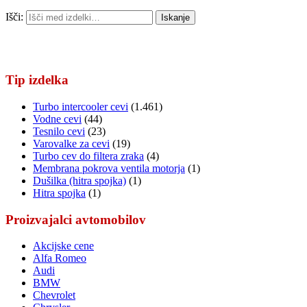
Išči:
Iskanje
Tip izdelka
Turbo intercooler cevi
(1.461)
Vodne cevi
(44)
Tesnilo cevi
(23)
Varovalke za cevi
(19)
Turbo cev do filtera zraka
(4)
Membrana pokrova ventila motorja
(1)
Dušilka (hitra spojka)
(1)
Hitra spojka
(1)
Proizvajalci avtomobilov
Akcijske cene
Alfa Romeo
Audi
BMW
Chevrolet