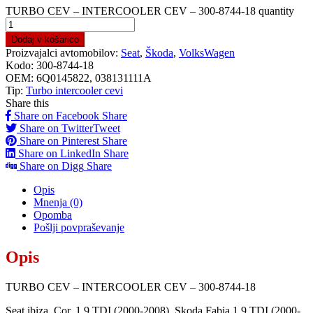
TURBO CEV – INTERCOOLER CEV – 300-8744-18 quantity
Dodaj v košarico
Proizvajalci avtomobilov:
Seat
,
Škoda
,
VolksWagen
Kodo:
300-8744-18
OEM:
6Q0145822, 038131111A
Tip:
Turbo intercooler cevi
Share this
Share on Facebook
Share
Share on Twitter
Tweet
Share on Pinterest
Share
Share on LinkedIn
Share
Share on Digg
Share
Opis
Mnenja (0)
Opomba
Pošlji povpraševanje
Opis
TURBO CEV – INTERCOOLER CEV – 300-8744-18
Seat ibiza, Cor. 1.9 TDI (2000-2008), Skoda Fabia 1.9 TDI (2000-