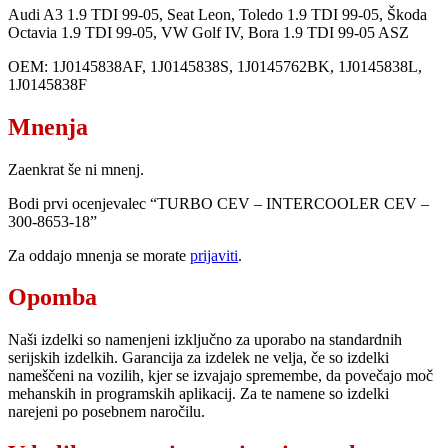
Audi A3 1.9 TDI 99-05, Seat Leon, Toledo 1.9 TDI 99-05, Škoda
Octavia 1.9 TDI 99-05, VW Golf IV, Bora 1.9 TDI 99-05 ASZ
OEM: 1J0145838AF, 1J0145838S, 1J0145762BK, 1J0145838L,
1J0145838F
Mnenja
Zaenkrat še ni mnenj.
Bodi prvi ocenjevalec “TURBO CEV – INTERCOOLER CEV –
300-8653-18”
Za oddajo mnenja se morate
prijaviti
.
Opomba
Naši izdelki so namenjeni izključno za uporabo na standardnih
serijskih izdelkih. Garancija za izdelek ne velja, če so izdelki
nameščeni na vozilih, kjer se izvajajo spremembe, da povečajo moč
mehanskih in programskih aplikacij. Za te namene so izdelki
narejeni po posebnem naročilu.