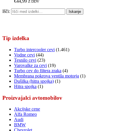
€
44,99
Z DDV
Išči:
Iskanje
Tip izdelka
Turbo intercooler cevi
(1.461)
Vodne cevi
(44)
Tesnilo cevi
(23)
Varovalke za cevi
(19)
Turbo cev do filtera zraka
(4)
Membrana pokrova ventila motorja
(1)
Dušilka (hitra spojka)
(1)
Hitra spojka
(1)
Proizvajalci avtomobilov
Akcijske cene
Alfa Romeo
Audi
BMW
Chevrolet