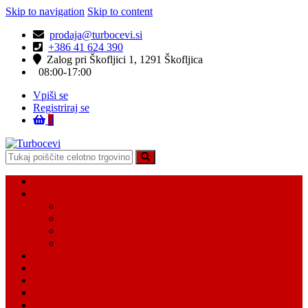
Skip to navigation
Skip to content
prodaja@turbocevi.si
+386 41 624 390
Zalog pri Škofljici 1, 1291 Škofljica
08:00-17:00
Vpiši se
Registriraj se
0
Turbocevi
Turbo ideal – turbo cevi
Domov
Vsi Isdelki
Turbo intercooler cevi
Vodne cevi
Tesnilo cevi
Varovalke za cevi
Moj račun
Moj seznam želja
Košarica
Kontaktiraj nas
O nas