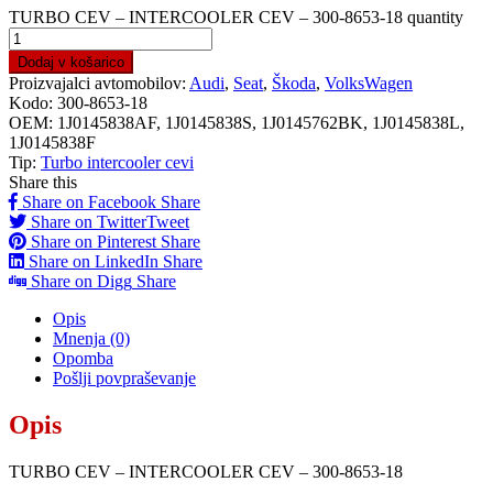
TURBO CEV – INTERCOOLER CEV – 300-8653-18 quantity
Dodaj v košarico
Proizvajalci avtomobilov:
Audi
,
Seat
,
Škoda
,
VolksWagen
Kodo:
300-8653-18
OEM:
1J0145838AF, 1J0145838S, 1J0145762BK, 1J0145838L,
1J0145838F
Tip:
Turbo intercooler cevi
Share this
Share on Facebook
Share
Share on Twitter
Tweet
Share on Pinterest
Share
Share on LinkedIn
Share
Share on Digg
Share
Opis
Mnenja (0)
Opomba
Pošlji povpraševanje
Opis
TURBO CEV – INTERCOOLER CEV – 300-8653-18