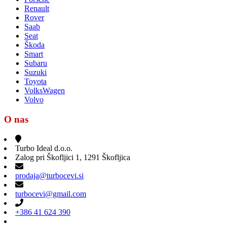
Renault
Rover
Saab
Seat
Škoda
Smart
Subaru
Suzuki
Toyota
VolksWagen
Volvo
O nas
Turbo Ideal d.o.o.
Zalog pri Škofljici 1, 1291 Škofljica
prodaja@turbocevi.si
turbocevi@gmail.com
+386 41 624 390