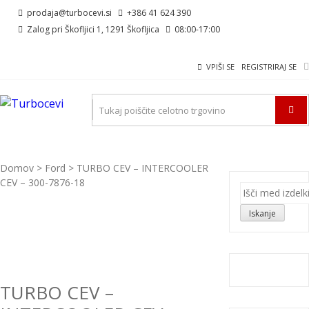
Skip
Skip
prodaja@turbocevi.si
+386 41 624 390
to
to
Zalog pri Škofljici 1, 1291 Škofljica
08:00-17:00
navigation
content
VPIŠI SE
REGISTRIRAJ SE
TURBOCEVI
Turbo ideal – turbo cevi
Domov
>
Ford
> TURBO CEV – INTERCOOLER
CEV – 300-7876-18
Išči:
Iskanje
TURBO CEV –