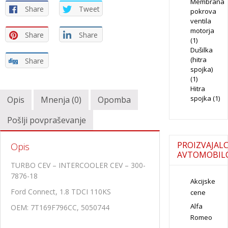
Membrana
Share
Tweet
pokrova
ventila
motorja
Share
Share
(1)
Dušilka
(hitra
Share
spojka)
(1)
Hitra
spojka
(1)
Opis
Mnenja (0)
Opomba
Pošlji povpraševanje
PROIZVAJALC
Opis
AVTOMOBIL
TURBO CEV – INTERCOOLER CEV – 300-
7876-18
Akcijske
Ford Connect, 1.8 TDCI 110KS
cene
Alfa
OEM: 7T169F796CC, 5050744
Romeo