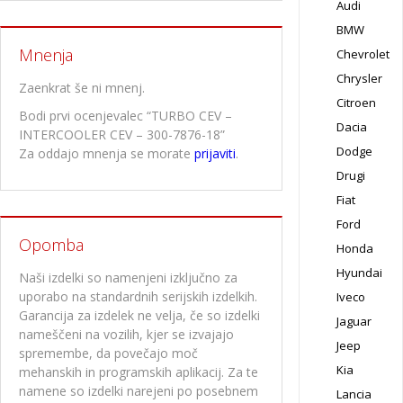
Audi
BMW
Mnenja
Chevrolet
Chrysler
Zaenkrat še ni mnenj.
Citroen
Bodi prvi ocenjevalec “TURBO CEV –
Dacia
INTERCOOLER CEV – 300-7876-18”
Dodge
Za oddajo mnenja se morate
prijaviti
.
Drugi
Fiat
Ford
Opomba
Honda
Hyundai
Naši izdelki so namenjeni izključno za
uporabo na standardnih serijskih izdelkih.
Iveco
Garancija za izdelek ne velja, če so izdelki
Jaguar
nameščeni na vozilih, kjer se izvajajo
Jeep
spremembe, da povečajo moč
Kia
mehanskih in programskih aplikacij. Za te
namene so izdelki narejeni po posebnem
Lancia