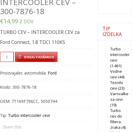
INTERCOOLER CEV –
300-7876-18
€
14,99
Z DDV
TIP
TURBO CEV – INTERCOOLER CEV za
IZDELKA
Ford Connect, 1.8 TDCI 110KS
Turbo
intercooler
TURBO
DODAJ V KOŠARICO
cevi
CEV
(1.461)
–
Vodne
Proizvajalec avtomobila:
Ford
INTERCOOLER
cevi
(44)
Tesnilo
CEV
Kodo:
300-7876-18
cevi
(23)
–
Varovalke
300-
za cevi
OEM:
7T169F796CC, 5050744
7876-
(19)
Turbo
18
Tip:
Turbo intercooler cevi
cev do
quantity
filtera
Share this
zraka
(4)