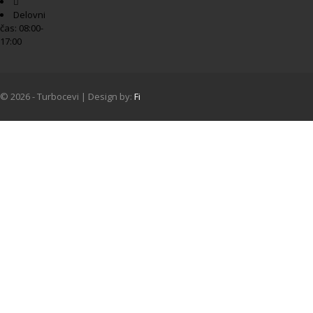
Delovni
čas: 08:00-
17:00
© 2026 - Turbocevi | Design by:
Fi