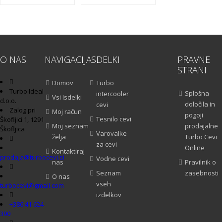
O NAS
NAVIGACIJA
ISDELKI
PRAVNE
STRANI
Domov
Turbo
Turbo Ideal
Splošna
intercooler
Vsi Isdelki
d.o.o.
določila in
cevi
Zalog pri
Moj račun
pogoji
Tesnilo cevi
Škofljici 1, 1291
Moj seznam
prodajalne
Škofljica
Varovalke
želja
Turbo Cevi
za cevi
Online
Kontaktiraj
prodaja@turbocevi.si
Vodne cevi
nas
Pravilnik o
Seznam
zasebnosti
O nas
vseh
turbocevi@gmail.com
izdelkov
+386 41 624
390