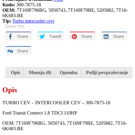
CEV
Kodo:
300-7875-18
–
OEM:
7T169F796BG, 5050743, 7T169F79BE, 5205882, 7T16-
300-
6K683-BE
7875-
Tip:
Turbo intercooler cevi
Share this
18
quantity
Share
Tweet
Share
Share
Share
Opis
Mnenja (0)
Opomba
Pošlji povpraševanje
Opis
TURBO CEV – INTERCOOLER CEV – 300-7875-18
Ford Transit Connect 1.8 TDCI 110HP
OEM: 7T169F796BG, 5050743, 7T169F79BE, 5205882, 7T16-
6K683-BE