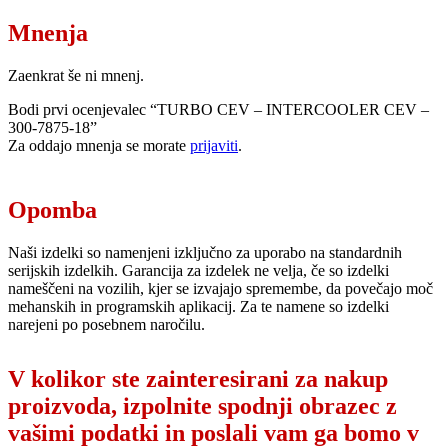
Mnenja
Zaenkrat še ni mnenj.
Bodi prvi ocenjevalec “TURBO CEV – INTERCOOLER CEV –
300-7875-18”
Za oddajo mnenja se morate
prijaviti
.
Opomba
Naši izdelki so namenjeni izključno za uporabo na standardnih
serijskih izdelkih. Garancija za izdelek ne velja, če so izdelki
nameščeni na vozilih, kjer se izvajajo spremembe, da povečajo moč
mehanskih in programskih aplikacij. Za te namene so izdelki
narejeni po posebnem naročilu.
V kolikor ste zainteresirani za nakup
proizvoda, izpolnite spodnji obrazec z
vašimi podatki in poslali vam ga bomo v