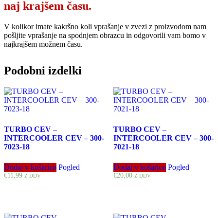
naj krajšem času.
V kolikor imate kakršno koli vprašanje v zvezi z proizvodom nam
pošljite vprašanje na spodnjem obrazcu in odgovorili vam bomo v
najkrajšem možnem času.
Podobni izdelki
TURBO CEV –
TURBO CEV –
INTERCOOLER CEV – 300-
INTERCOOLER CEV – 300-
7023-18
7021-18
Dodaj v košarico
Pogled
Dodaj v košarico
Pogled
€
11,99
€
20,00
Z DDV
Z DDV