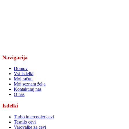
Zalog pri Škofljici 1, 1291 Škofljica
prodaja@turbocevi.si
turbocevi@gmail.com
+386 41 624 390
Delovni čas: 08:00-17:00
Navigacija
Domov
Vsi Isdelki
Moj račun
Moj seznam želja
Kontaktiraj nas
O nas
Isdelki
Turbo intercooler cevi
Tesnilo cevi
Varovalke za cevi