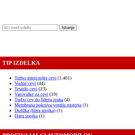
Išči:
Iskanje
TIP IZDELKA
Turbo intercooler cevi
(1.461)
Vodne cevi
(44)
Tesnilo cevi
(23)
Varovalke za cevi
(19)
Turbo cev do filtera zraka
(4)
Membrana pokrova ventila motorja
(1)
Dušilka (hitra spojka)
(1)
Hitra spojka
(1)