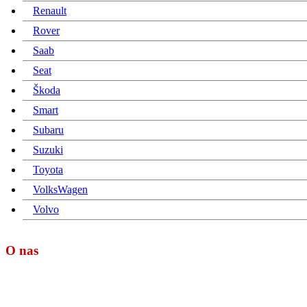
Renault
Rover
Saab
Seat
Škoda
Smart
Subaru
Suzuki
Toyota
VolksWagen
Volvo
O nas
Turbo Ideal d.o.o.