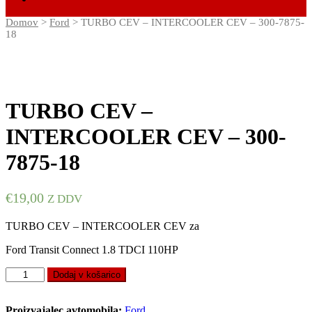
Domov
>
Ford
> TURBO CEV – INTERCOOLER CEV – 300-7875-
18
TURBO CEV –
INTERCOOLER CEV – 300-
7875-18
€
19,00
Z DDV
TURBO CEV – INTERCOOLER CEV za
Ford Transit Connect 1.8 TDCI 110HP
TURBO
Dodaj v košarico
CEV
–
INTERCOOLER
Proizvajalec avtomobila:
Ford