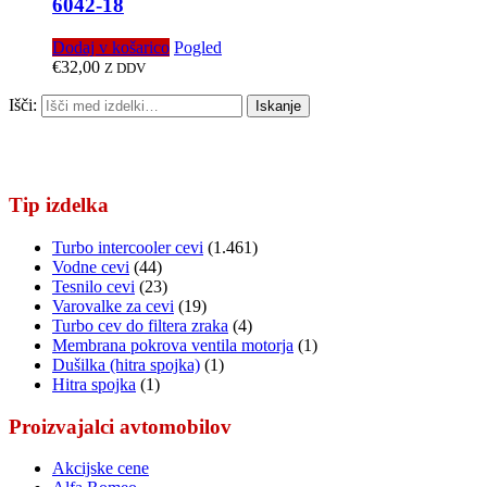
6042-18
Dodaj v košarico
Pogled
€
32,00
Z DDV
Išči:
Iskanje
Tip izdelka
Turbo intercooler cevi
(1.461)
Vodne cevi
(44)
Tesnilo cevi
(23)
Varovalke za cevi
(19)
Turbo cev do filtera zraka
(4)
Membrana pokrova ventila motorja
(1)
Dušilka (hitra spojka)
(1)
Hitra spojka
(1)
Proizvajalci avtomobilov
Akcijske cene