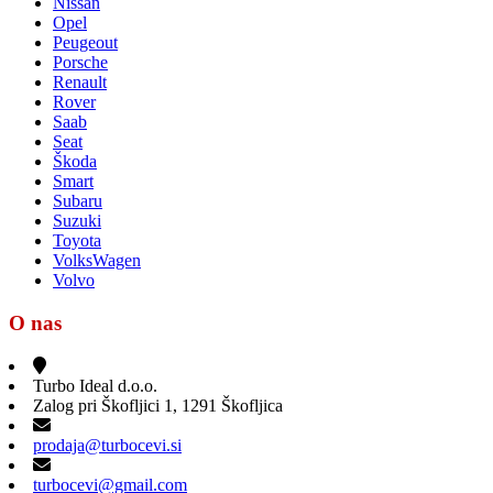
Nissan
Opel
Peugeout
Porsche
Renault
Rover
Saab
Seat
Škoda
Smart
Subaru
Suzuki
Toyota
VolksWagen
Volvo
O nas
Turbo Ideal d.o.o.
Zalog pri Škofljici 1, 1291 Škofljica
prodaja@turbocevi.si
turbocevi@gmail.com