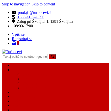
Skip to navigation
Skip to content
prodaja@turbocevi.si
+386 41 624 390
Zalog pri Škofljici 1, 1291 Škofljica
08:00-17:00
Vpiši se
Registriraj se
0
Turbocevi
Turbo ideal – turbo cevi
Domov
Vsi Isdelki
Turbo intercooler cevi
Vodne cevi
Tesnilo cevi
Varovalke za cevi
Moj račun
Moj seznam želja
Košarica
Kontaktiraj nas
O nas