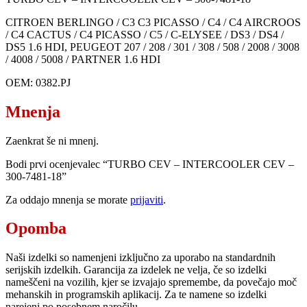
CITROEN BERLINGO / C3 C3 PICASSO / C4 / C4 AIRCROOS
/ C4 CACTUS / C4 PICASSO / C5 / C-ELYSEE / DS3 / DS4 /
DS5 1.6 HDI, PEUGEOT 207 / 208 / 301 / 308 / 508 / 2008 / 3008
/ 4008 / 5008 / PARTNER 1.6 HDI
OEM: 0382.PJ
Mnenja
Zaenkrat še ni mnenj.
Bodi prvi ocenjevalec “TURBO CEV – INTERCOOLER CEV –
300-7481-18”
Za oddajo mnenja se morate
prijaviti
.
Opomba
Naši izdelki so namenjeni izključno za uporabo na standardnih
serijskih izdelkih. Garancija za izdelek ne velja, če so izdelki
nameščeni na vozilih, kjer se izvajajo spremembe, da povečajo moč
mehanskih in programskih aplikacij. Za te namene so izdelki
narejeni po posebnem naročilu.