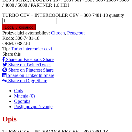
/ 4008 / 5008 / PARTNER 1.6 HDI
TURBO CEV – INTERCOOLER CEV – 300-7481-18 quantity
Dodaj v košarico
Proizvajalci avtomobilov:
Citroen
,
Peugeout
Kodo:
300-7481-18
OEM:
0382.PJ
Tip:
Turbo intercooler cevi
Share this
Share on Facebook
Share
Share on Twitter
Tweet
Share on Pinterest
Share
Share on LinkedIn
Share
Share on Digg
Share
Opis
Mnenja (0)
Opomba
Pošlji povpraševanje
Opis
TURBO CEV – INTERCOOLER CEV – 300-7481-18