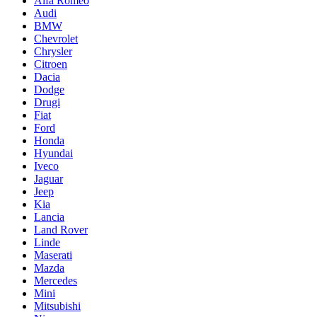
Alfa Romeo
Audi
BMW
Chevrolet
Chrysler
Citroen
Dacia
Dodge
Drugi
Fiat
Ford
Honda
Hyundai
Iveco
Jaguar
Jeep
Kia
Lancia
Land Rover
Linde
Maserati
Mazda
Mercedes
Mini
Mitsubishi