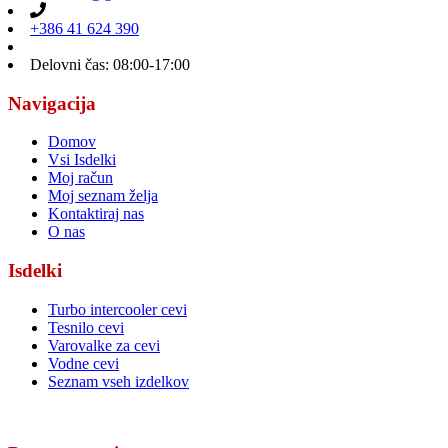
+386 41 624 390
Delovni čas: 08:00-17:00
Navigacija
Domov
Vsi Isdelki
Moj račun
Moj seznam želja
Kontaktiraj nas
O nas
Isdelki
Turbo intercooler cevi
Tesnilo cevi
Varovalke za cevi
Vodne cevi
Seznam vseh izdelkov