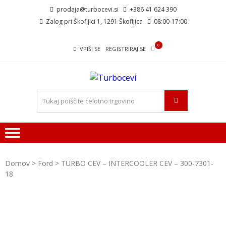
Skip
Skip
prodaja@turbocevi.si
+386 41 624 390
to
to
Zalog pri Škofljici 1, 1291 Škofljica
08:00-17:00
navigation
content
0
VPIŠI SE
REGISTRIRAJ SE
TURBOCEVI
Turbo ideal – turbo cevi
Domov
>
Ford
> TURBO CEV – INTERCOOLER CEV – 300-7301-
18