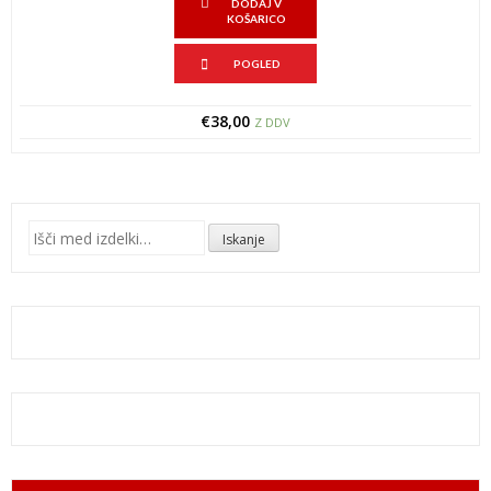
DODAJ V
KOŠARICO
POGLED
€
38,00
Z DDV
Išči:
Iskanje