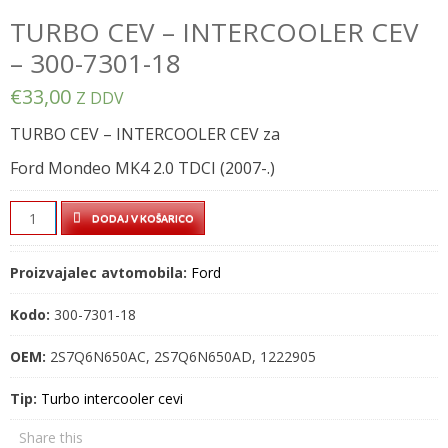
TURBO CEV – INTERCOOLER CEV
– 300-7301-18
€
33,00
Z DDV
TURBO CEV – INTERCOOLER CEV za
Ford Mondeo MK4 2.0 TDCI (2007-.)
TURBO
DODAJ V KOŠARICO
CEV
–
Proizvajalec avtomobila:
Ford
INTERCOOLER
CEV
Kodo:
300-7301-18
–
300-
OEM:
2S7Q6N650AC, 2S7Q6N650AD, 1222905
7301-
Tip:
Turbo intercooler cevi
18
quantity
Share this