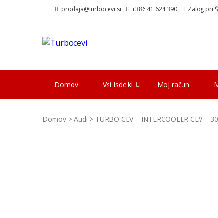
Skip
Skip
prodaja@turbocevi.si
+386 41 624 390
Zalog pri Šk
to
to
navigation
content
TURBOCEVI
Turbo ideal – turbo cevi
Domov
Vsi Isdelki
Moj račun
M
Domov
>
Audi
> TURBO CEV – INTERCOOLER CEV – 30