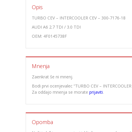
Opis
TURBO CEV – INTERCOOLER CEV – 300-7176-18
AUDI A6 2.7 TDI / 3.0 TDI
OEM: 4F0145738F
Mnenja
Zaenkrat še ni mnenj.
Bodi prvi ocenjevalec “TURBO CEV – INTERCOOLER 
Za oddajo mnenja se morate
prijaviti
.
Opomba