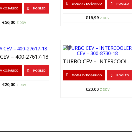
DODAJ V KOŠARICO
POGLED
V KOŠARICO
POGLED
€
16,99
Z DDV
€
56,00
Z DDV
EV – 400-27617-18
TURBO CEV – INTERCOOLER CEV – 300-8730-18
V KOŠARICO
POGLED
DODAJ V KOŠARICO
POGLED
€
20,00
Z DDV
€
20,00
Z DDV