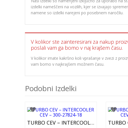
Naši izdelki so namenjeni izključno za uporabo na stan
izdelki nameščeni na vozilih, kjer se izvajajo spre
namene so izdelki narejeni po posebnem naročilu.
V kolikor ste zainteresirani za nakup proiz
poslali vam ga bomo v naj krajšem času.
V kolikor imate kakršno koli vprašanje v zvezi z pr
vam bomo v najkrajšem možnem času.
Podobni Izdelki
TURBO CEV – INTERCOOLER CEV – 301-27824-18