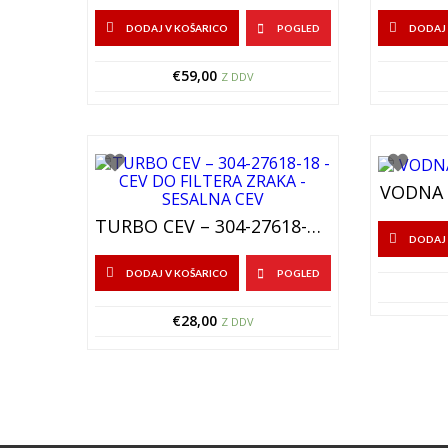
DODAJ V KOŠARICO
POGLED
DODAJ 
€
59,00
Z DDV
VODNA C
TURBO CEV – 304-27618-18 – CEV DO FILTERA ZRAKA – SESALNA CEV
DODAJ 
DODAJ V KOŠARICO
POGLED
€
28,00
Z DDV