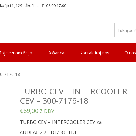
ofljici 1, 1291 Škofljica
08:00-17:00
oj seznam želja
Košarica
Kontaktiraj nas
O nas
0-7176-18
TURBO CEV – INTERCOOLER
CEV – 300-7176-18
€
89,00
Z DDV
TURBO CEV – INTERCOOLER CEV za
AUDI A6 2.7 TDI / 3.0 TDI