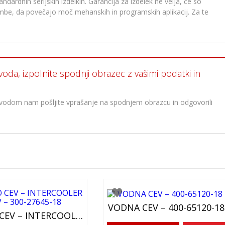
dardnih serijskih izdelkih. Garancija za izdelek ne velja, če so
membe, da povečajo moč mehanskih in programskih aplikacij. Za te
voda, izpolnite spodnji obrazec z vašimi podatki in
oizvodom nam pošljite vprašanje na spodnjem obrazcu in odgovorili
VODNA CEV – 400-65120-18
TURBO CEV – INTERCOOLER CEV – 300-27645-18