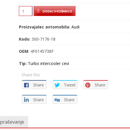
TURBO
DODAJ V KOŠARICO
CEV
–
Proizvajalec avtomobila:
Audi
INTERCOOLER
CEV
Kodo:
300-7176-18
–
300-
OEM:
4F0145738F
7176-
Tip:
Turbo intercooler cevi
18
quantity
Share this
Share
Tweet
Share
Share
Share
vpraševanje