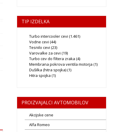
TIP IZDELKA
Turbo intercooler cevi
(1.461)
Vodne cevi
(44)
Tesnilo cevi
(23)
Varovalke za cevi
(19)
Turbo cev do filtera zraka
(4)
Membrana pokrova ventila motorja
(1)
Dušilka (hitra spojka)
(1)
Hitra spojka
(1)
PROIZVAJALCI AVTOMOBILOV
Akcijske cene
Alfa Romeo