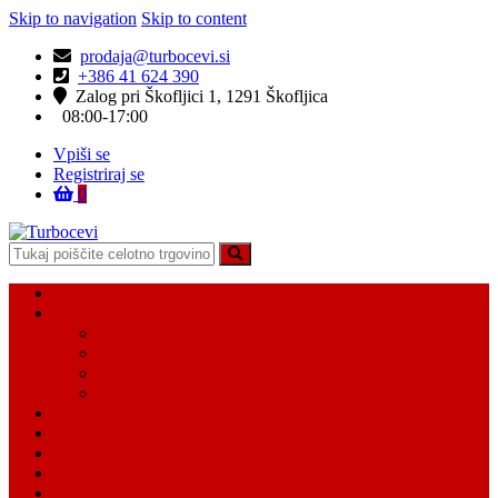
Skip to navigation
Skip to content
prodaja@turbocevi.si
+386 41 624 390
Zalog pri Škofljici 1, 1291 Škofljica
08:00-17:00
Vpiši se
Registriraj se
0
Turbocevi
Turbo ideal – turbo cevi
Domov
Vsi Isdelki
Turbo intercooler cevi
Vodne cevi
Tesnilo cevi
Varovalke za cevi
Moj račun
Moj seznam želja
Košarica
Kontaktiraj nas
O nas