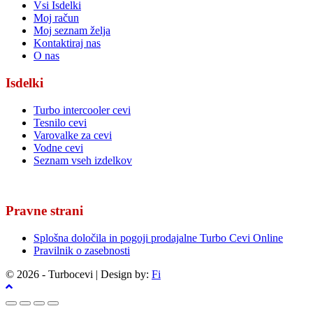
Vsi Isdelki
Moj račun
Moj seznam želja
Kontaktiraj nas
O nas
Isdelki
Turbo intercooler cevi
Tesnilo cevi
Varovalke za cevi
Vodne cevi
Seznam vseh izdelkov
Pravne strani
Splošna določila in pogoji prodajalne Turbo Cevi Online
Pravilnik o zasebnosti
© 2026 - Turbocevi | Design by:
Fi