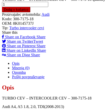
Dodaj v košarico
Proizvajalec avtomobila:
Audi
Kodo:
300-7175-18
OEM:
8K0145737J
Tip:
Turbo intercooler cevi
Share this
Share on Facebook
Share
Share on Twitter
Tweet
Share on Pinterest
Share
Share on LinkedIn
Share
Share on Digg
Share
Opis
Mnenja (0)
Opomba
Pošlji povpraševanje
Opis
TURBO CEV – INTERCOOLER CEV – 300-7175-18
Audi A4, A5 1.8, 2.0, TDI(2008-2013)