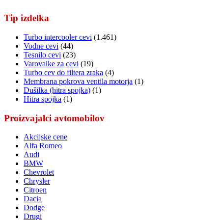
Tip izdelka
Turbo intercooler cevi
(1.461)
Vodne cevi
(44)
Tesnilo cevi
(23)
Varovalke za cevi
(19)
Turbo cev do filtera zraka
(4)
Membrana pokrova ventila motorja
(1)
Dušilka (hitra spojka)
(1)
Hitra spojka
(1)
Proizvajalci avtomobilov
Akcijske cene
Alfa Romeo
Audi
BMW
Chevrolet
Chrysler
Citroen
Dacia
Dodge
Drugi