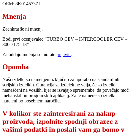
OEM: 8K0145737J
Mnenja
Zaenkrat še ni mnenj.
Bodi prvi ocenjevalec “TURBO CEV – INTERCOOLER CEV –
300-7175-18”
Za oddajo mnenja se morate
prijaviti
.
Opomba
Naši izdelki so namenjeni izključno za uporabo na standardnih
serijskih izdelkih. Garancija za izdelek ne velja, če so izdelki
nameščeni na vozilih, kjer se izvajajo spremembe, da povečajo moč
mehanskih in programskih aplikacij. Za te namene so izdelki
narejeni po posebnem naročilu.
V kolikor ste zainteresirani za nakup
proizvoda, izpolnite spodnji obrazec z
vašimi podatki in poslali vam ga bomo v