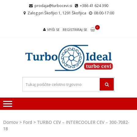
Skip
Skip
prodaja@turbocevi.si
+386 41 624 390
to
to
Zalog pri Škofljici 1, 1291 Škofljica
08:00-17:00
navigation
content
0
VPIŠI SE
REGISTRIRAJ SE
TURBOCEVI
Turbo ideal – turbo cevi
Domov
>
Ford
> TURBO CEV – INTERCOOLER CEV – 300-7082-
18