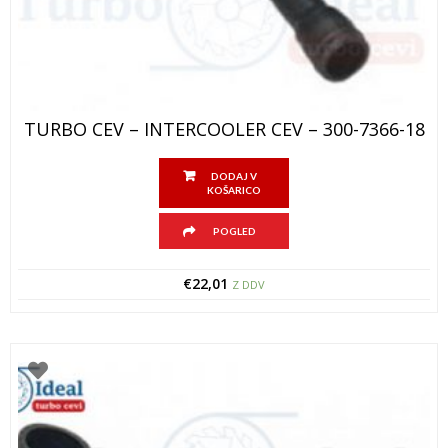
TURBO CEV – INTERCOOLER CEV – 300-7366-18
DODAJ V
KOŠARICO
POGLED
€
22,01
Z DDV