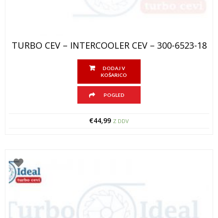
TURBO CEV – INTERCOOLER CEV – 300-6523-18
DODAJ V
KOŠARICO
POGLED
€
44,99
Z DDV