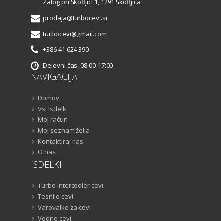
Zalog pri Škofljici 1, 1291 Škofljica
prodaja@turbocevi.si
turbocevi@gmail.com
+386 41 624 390
Delovni čas: 08:00-17:00
NAVIGACIJA
Domov
Vsi Isdelki
Moj račun
Moj seznam želja
Kontaktiraj nas
O nas
ISDELKI
Turbo intercooler cevi
Tesnilo cevi
Varovalke za cevi
Vodne cevi