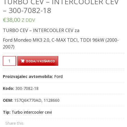
TURBO CEV – INTERCOOLER CEV
– 300-7082-18
€
38,00
Z DDV
TURBO CEV – INTERCOOLER CEV za
Ford Mondeo MK3 2.0, C-MAX TDCI, TDDI 96kW (2000-
2007)
TURBO
DODAJ V KOŠARICO
CEV
–
Proizvajalec avtomobila:
Ford
INTERCOOLER
CEV
Kodo:
300-7082-18
–
300-
OEM:
1S7Q6K770AD, 1128660
7082-
Tip:
Turbo intercooler cevi
18
quantity
Share this