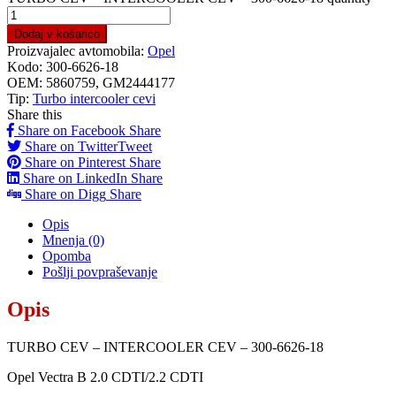
Dodaj v košarico
Proizvajalec avtomobila:
Opel
Kodo:
300-6626-18
OEM:
5860759, GM2444177
Tip:
Turbo intercooler cevi
Share this
Share on Facebook
Share
Share on Twitter
Tweet
Share on Pinterest
Share
Share on LinkedIn
Share
Share on Digg
Share
Opis
Mnenja (0)
Opomba
Pošlji povpraševanje
Opis
TURBO CEV – INTERCOOLER CEV – 300-6626-18
Opel Vectra B 2.0 CDTI/2.2 CDTI