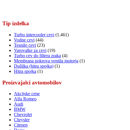
Tip izdelka
Turbo intercooler cevi
(1.461)
Vodne cevi
(44)
Tesnilo cevi
(23)
Varovalke za cevi
(19)
Turbo cev do filtera zraka
(4)
Membrana pokrova ventila motorja
(1)
Dušilka (hitra spojka)
(1)
Hitra spojka
(1)
Proizvajalci avtomobilov
Akcijske cene
Alfa Romeo
Audi
BMW
Chevrolet
Chrysler
Citroen