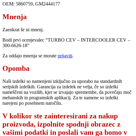
OEM: 5860759, GM2444177
Mnenja
Zaenkrat še ni mnenj.
Bodi prvi ocenjevalec “TURBO CEV – INTERCOOLER CEV –
300-6626-18”
Za oddajo mnenja se morate
prijaviti
.
Opomba
Naši izdelki so namenjeni izključno za uporabo na standardnih
serijskih izdelkih. Garancija za izdelek ne velja, če so izdelki
nameščeni na vozilih, kjer se izvajajo spremembe, da povečajo moč
mehanskih in programskih aplikacij. Za te namene so izdelki
narejeni po posebnem naročilu.
V kolikor ste zainteresirani za nakup
proizvoda, izpolnite spodnji obrazec z
vašimi podatki in poslali vam ga bomo v