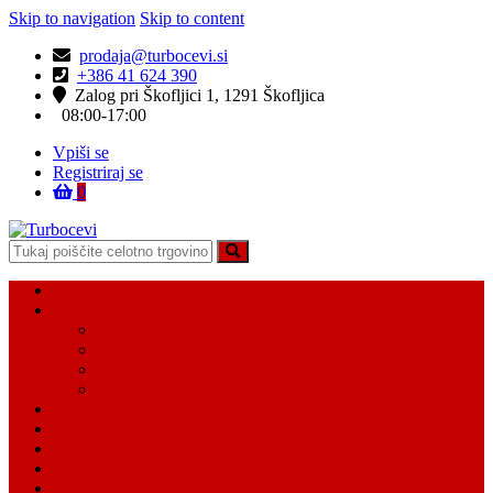
Skip to navigation
Skip to content
prodaja@turbocevi.si
+386 41 624 390
Zalog pri Škofljici 1, 1291 Škofljica
08:00-17:00
Vpiši se
Registriraj se
0
Turbocevi
Turbo ideal – turbo cevi
Domov
Vsi Isdelki
Turbo intercooler cevi
Vodne cevi
Tesnilo cevi
Varovalke za cevi
Moj račun
Moj seznam želja
Košarica
Kontaktiraj nas
O nas