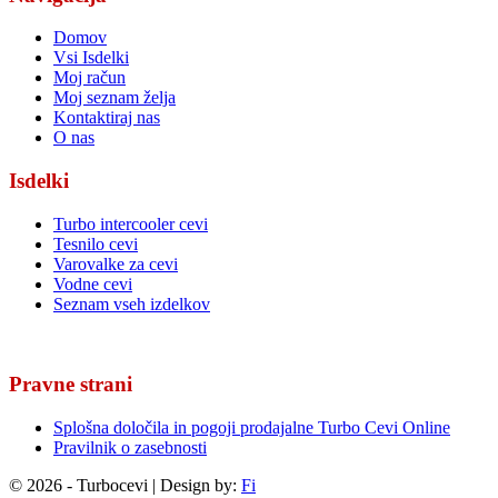
Domov
Vsi Isdelki
Moj račun
Moj seznam želja
Kontaktiraj nas
O nas
Isdelki
Turbo intercooler cevi
Tesnilo cevi
Varovalke za cevi
Vodne cevi
Seznam vseh izdelkov
Pravne strani
Splošna določila in pogoji prodajalne Turbo Cevi Online
Pravilnik o zasebnosti
© 2026 - Turbocevi | Design by:
Fi