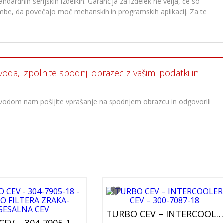
dardnih serijskih izdelkih. Garancija za izdelek ne velja, če so
membe, da povečajo moč mehanskih in programskih aplikacij. Za te
voda, izpolnite spodnji obrazec z vašimi podatki in
oizvodom nam pošljite vprašanje na spodnjem obrazcu in odgovorili
TURBO CEV – INTERCOOLER CEV – 300-7087-18
TURBO CEV – 304-7905-18 – CEV DO FILTERA ZRAKA-SESALNA CEV