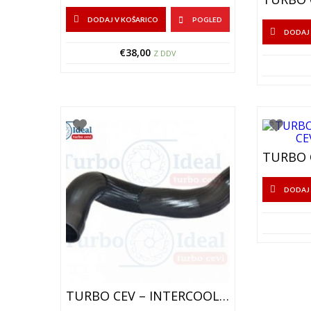
DODAJ V KOŠARICO
POGLED
DODAJ 
€
38,00
Z DDV
DODAJ 
TURBO CEV – INTERCOOLER CEV – 300-6604-18