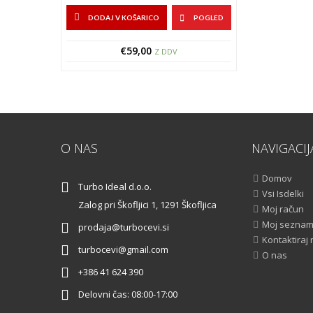
DODAJ V KOŠARICO
POGLED
€
59,00
Z DDV
O NAS
NAVIGACIJ
Domov
Turbo Ideal d.o.o.
Vsi Isdelki
Zalog pri Škofljici 1, 1291 Škofljica
Moj račun
Moj seznam 
prodaja@turbocevi.si
Kontaktiraj
turbocevi@gmail.com
O nas
+386 41 624 390
Delovni čas: 08:00-17:00