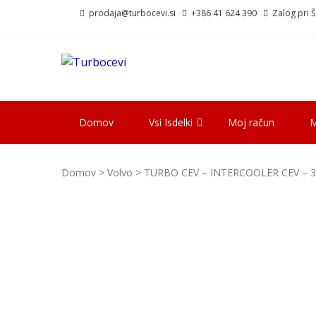
Skip
Skip
prodaja@turbocevi.si
+386 41 624 390
Zalog pri Šk
to
to
navigation
content
TURBOCEVI
Turbo ideal – turbo cevi
Domov
Vsi Isdelki
Moj račun
M
Domov
>
Volvo
> TURBO CEV – INTERCOOLER CEV – 3