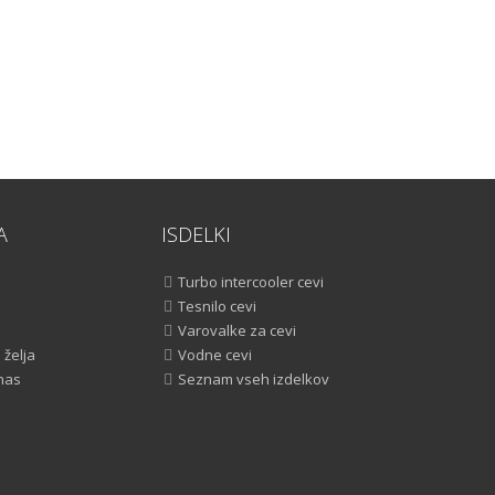
A
ISDELKI
Turbo intercooler cevi
Tesnilo cevi
Varovalke za cevi
želja
Vodne cevi
 nas
Seznam vseh izdelkov