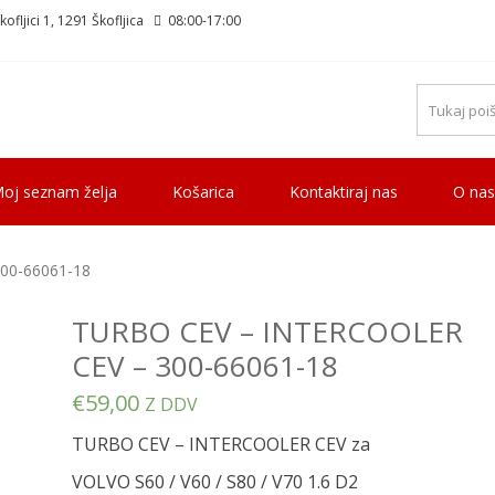
ofljici 1, 1291 Škofljica
08:00-17:00
oj seznam želja
Košarica
Kontaktiraj nas
O nas
00-66061-18
TURBO CEV – INTERCOOLER
CEV – 300-66061-18
€
59,00
Z DDV
TURBO CEV – INTERCOOLER CEV za
VOLVO S60 / V60 / S80 / V70 1.6 D2