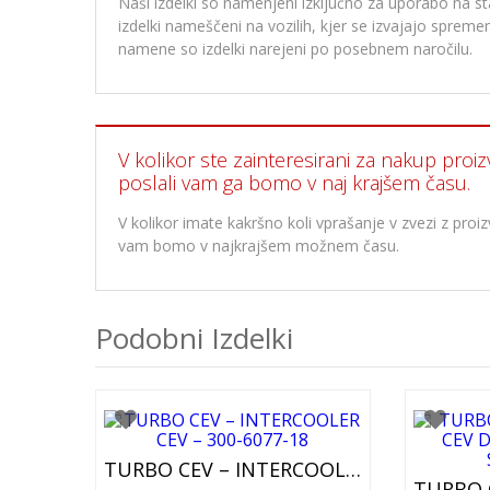
Naši izdelki so namenjeni izključno za uporabo na stan
izdelki nameščeni na vozilih, kjer se izvajajo spre
namene so izdelki narejeni po posebnem naročilu.
V kolikor ste zainteresirani za nakup proiz
poslali vam ga bomo v naj krajšem času.
V kolikor imate kakršno koli vprašanje v zvezi z pr
vam bomo v najkrajšem možnem času.
Podobni Izdelki
TURBO CEV – INTERCOOLER CEV – 300-6077-18