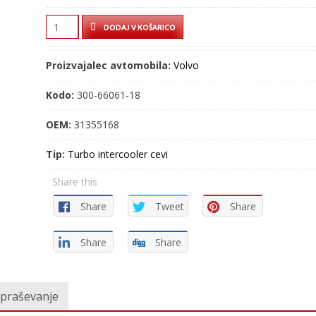
TURBO
DODAJ V KOŠARICO
CEV
–
Proizvajalec avtomobila:
Volvo
INTERCOOLER
CEV
Kodo:
300-66061-18
–
300-
OEM:
31355168
66061-
Tip:
Turbo intercooler cevi
18
quantity
Share this
Share
Tweet
Share
Share
Share
vpraševanje