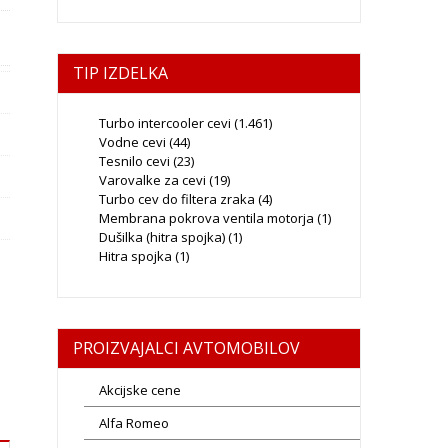
TIP IZDELKA
Turbo intercooler cevi
(1.461)
Vodne cevi
(44)
Tesnilo cevi
(23)
Varovalke za cevi
(19)
Turbo cev do filtera zraka
(4)
Membrana pokrova ventila motorja
(1)
Dušilka (hitra spojka)
(1)
Hitra spojka
(1)
PROIZVAJALCI AVTOMOBILOV
Akcijske cene
Alfa Romeo