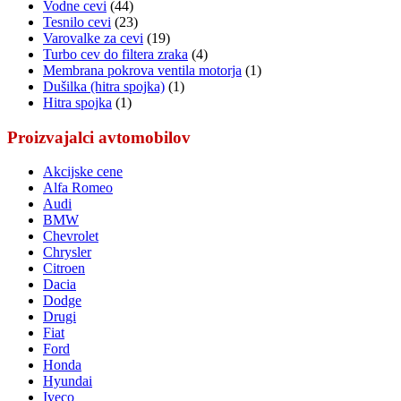
Vodne cevi
(44)
Tesnilo cevi
(23)
Varovalke za cevi
(19)
Turbo cev do filtera zraka
(4)
Membrana pokrova ventila motorja
(1)
Dušilka (hitra spojka)
(1)
Hitra spojka
(1)
Proizvajalci avtomobilov
Akcijske cene
Alfa Romeo
Audi
BMW
Chevrolet
Chrysler
Citroen
Dacia
Dodge
Drugi
Fiat
Ford
Honda
Hyundai
Iveco