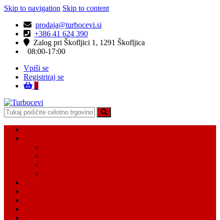
Skip to navigation
Skip to content
prodaja@turbocevi.si
+386 41 624 390
Zalog pri Škofljici 1, 1291 Škofljica
08:00-17:00
Vpiši se
Registriraj se
0
Turbocevi
Turbo ideal – turbo cevi
Domov
Vsi Isdelki
Turbo intercooler cevi
Vodne cevi
Tesnilo cevi
Varovalke za cevi
Moj račun
Moj seznam želja
Košarica
Kontaktiraj nas
O nas