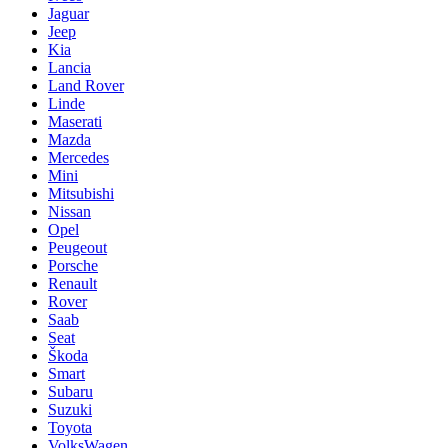
Jaguar
Jeep
Kia
Lancia
Land Rover
Linde
Maserati
Mazda
Mercedes
Mini
Mitsubishi
Nissan
Opel
Peugeout
Porsche
Renault
Rover
Saab
Seat
Škoda
Smart
Subaru
Suzuki
Toyota
VolksWagen