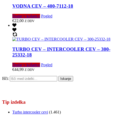
VODNA CEV – 400-7112-18
Dodaj v košarico
Pogled
€
22,00
Z DDV
TURBO CEV – INTERCOOLER CEV – 300-
25332-18
Dodaj v košarico
Pogled
€
44,99
Z DDV
Išči:
Iskanje
Tip izdelka
Turbo intercooler cevi
(1.461)