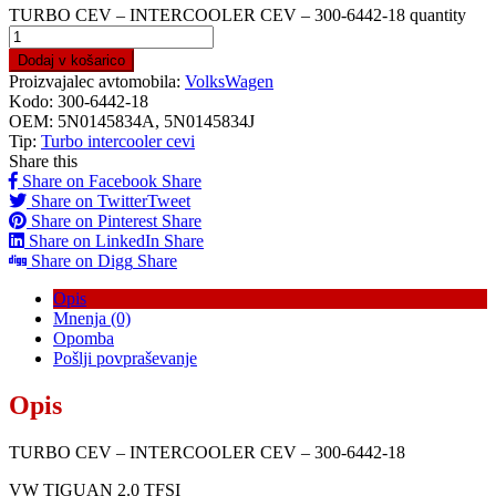
TURBO CEV – INTERCOOLER CEV – 300-6442-18 quantity
Dodaj v košarico
Proizvajalec avtomobila:
VolksWagen
Kodo:
300-6442-18
OEM:
5N0145834A, 5N0145834J
Tip:
Turbo intercooler cevi
Share this
Share on Facebook
Share
Share on Twitter
Tweet
Share on Pinterest
Share
Share on LinkedIn
Share
Share on Digg
Share
Opis
Mnenja (0)
Opomba
Pošlji povpraševanje
Opis
TURBO CEV – INTERCOOLER CEV – 300-6442-18
VW TIGUAN 2.0 TFSI