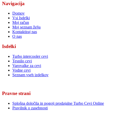
Navigacija
Domov
Vsi Isdelki
Moj račun
Moj seznam želja
Kontaktiraj nas
O nas
Isdelki
Turbo intercooler cevi
Tesnilo cevi
Varovalke za cevi
Vodne cevi
Seznam vseh izdelkov
Pravne strani
Splošna določila in pogoji prodajalne Turbo Cevi Online
Pravilnik o zasebnosti