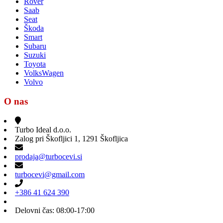
Rover
Saab
Seat
Škoda
Smart
Subaru
Suzuki
Toyota
VolksWagen
Volvo
O nas
Turbo Ideal d.o.o.
Zalog pri Škofljici 1, 1291 Škofljica
prodaja@turbocevi.si
turbocevi@gmail.com
+386 41 624 390
Delovni čas: 08:00-17:00