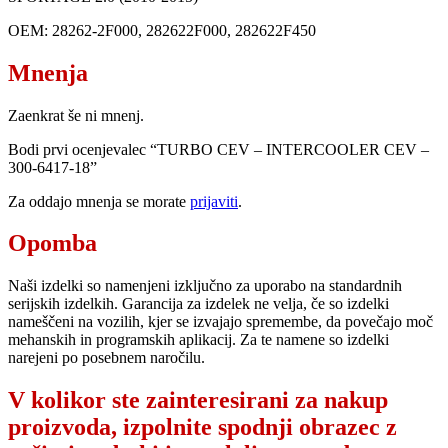
OEM: 28262-2F000, 282622F000, 282622F450
Mnenja
Zaenkrat še ni mnenj.
Bodi prvi ocenjevalec “TURBO CEV – INTERCOOLER CEV –
300-6417-18”
Za oddajo mnenja se morate
prijaviti
.
Opomba
Naši izdelki so namenjeni izključno za uporabo na standardnih
serijskih izdelkih. Garancija za izdelek ne velja, če so izdelki
nameščeni na vozilih, kjer se izvajajo spremembe, da povečajo moč
mehanskih in programskih aplikacij. Za te namene so izdelki
narejeni po posebnem naročilu.
V kolikor ste zainteresirani za nakup
proizvoda, izpolnite spodnji obrazec z