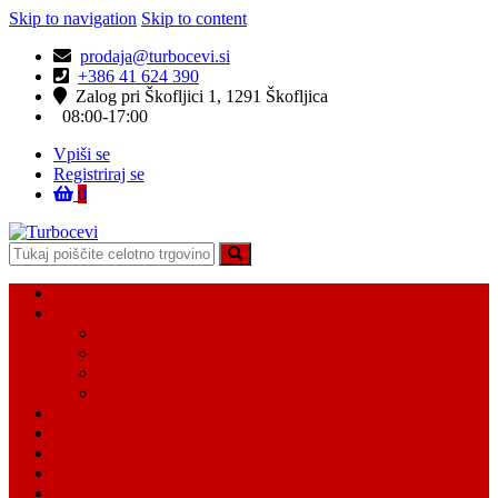
Skip to navigation
Skip to content
prodaja@turbocevi.si
+386 41 624 390
Zalog pri Škofljici 1, 1291 Škofljica
08:00-17:00
Vpiši se
Registriraj se
0
Turbocevi
Turbo ideal – turbo cevi
Domov
Vsi Isdelki
Turbo intercooler cevi
Vodne cevi
Tesnilo cevi
Varovalke za cevi
Moj račun
Moj seznam želja
Košarica
Kontaktiraj nas
O nas