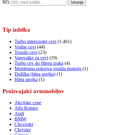
Išči:
Iskanje
Tip izdelka
Turbo intercooler cevi
(1.461)
Vodne cevi
(44)
Tesnilo cevi
(23)
Varovalke za cevi
(19)
Turbo cev do filtera zraka
(4)
Membrana pokrova ventila motorja
(1)
Dušilka (hitra spojka)
(1)
Hitra spojka
(1)
Proizvajalci avtomobilov
Akcijske cene
Alfa Romeo
Audi
BMW
Chevrolet
Chrysler