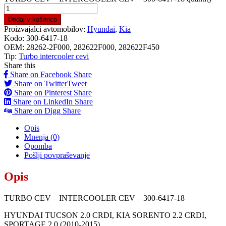
Dodaj v košarico
Proizvajalci avtomobilov:
Hyundai
,
Kia
Kodo:
300-6417-18
OEM:
28262-2F000, 282622F000, 282622F450
Tip:
Turbo intercooler cevi
Share this
Share on Facebook
Share
Share on Twitter
Tweet
Share on Pinterest
Share
Share on LinkedIn
Share
Share on Digg
Share
Opis
Mnenja (0)
Opomba
Pošlji povpraševanje
Opis
TURBO CEV – INTERCOOLER CEV – 300-6417-18
HYUNDAI TUCSON 2.0 CRDI, KIA SORENTO 2.2 CRDI,
SPORTAGE 2.0 (2010-2015)