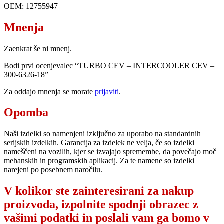
OEM: 12755947
Mnenja
Zaenkrat še ni mnenj.
Bodi prvi ocenjevalec “TURBO CEV – INTERCOOLER CEV –
300-6326-18”
Za oddajo mnenja se morate
prijaviti
.
Opomba
Naši izdelki so namenjeni izključno za uporabo na standardnih
serijskih izdelkih. Garancija za izdelek ne velja, če so izdelki
nameščeni na vozilih, kjer se izvajajo spremembe, da povečajo moč
mehanskih in programskih aplikacij. Za te namene so izdelki
narejeni po posebnem naročilu.
V kolikor ste zainteresirani za nakup
proizvoda, izpolnite spodnji obrazec z
vašimi podatki in poslali vam ga bomo v