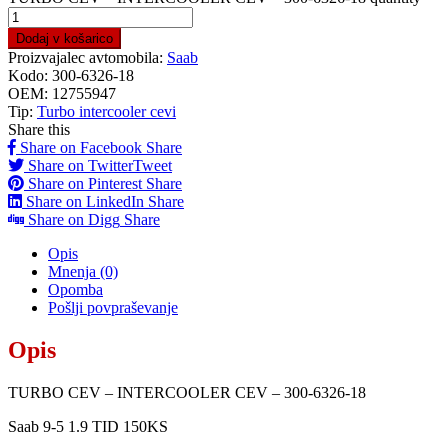
Dodaj v košarico
Proizvajalec avtomobila:
Saab
Kodo:
300-6326-18
OEM:
12755947
Tip:
Turbo intercooler cevi
Share this
Share on Facebook
Share
Share on Twitter
Tweet
Share on Pinterest
Share
Share on LinkedIn
Share
Share on Digg
Share
Opis
Mnenja (0)
Opomba
Pošlji povpraševanje
Opis
TURBO CEV – INTERCOOLER CEV – 300-6326-18
Saab 9-5 1.9 TID 150KS