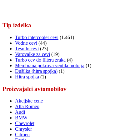
Tip izdelka
Turbo intercooler cevi
(1.461)
Vodne cevi
(44)
Tesnilo cevi
(23)
Varovalke za cevi
(19)
Turbo cev do filtera zraka
(4)
Membrana pokrova ventila motorja
(1)
Dušilka (hitra spojka)
(1)
Hitra spojka
(1)
Proizvajalci avtomobilov
Akcijske cene
Alfa Romeo
Audi
BMW
Chevrolet
Chrysler
Citroen