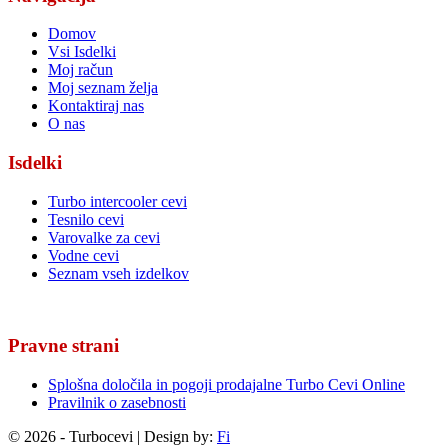
Domov
Vsi Isdelki
Moj račun
Moj seznam želja
Kontaktiraj nas
O nas
Isdelki
Turbo intercooler cevi
Tesnilo cevi
Varovalke za cevi
Vodne cevi
Seznam vseh izdelkov
Pravne strani
Splošna določila in pogoji prodajalne Turbo Cevi Online
Pravilnik o zasebnosti
© 2026 - Turbocevi | Design by:
Fi