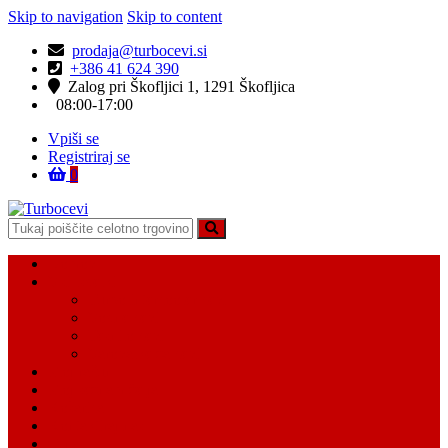
Skip to navigation
Skip to content
prodaja@turbocevi.si
+386 41 624 390
Zalog pri Škofljici 1, 1291 Škofljica
08:00-17:00
Vpiši se
Registriraj se
0
Turbocevi
Turbo ideal – turbo cevi
Domov
Vsi Isdelki
Turbo intercooler cevi
Vodne cevi
Tesnilo cevi
Varovalke za cevi
Moj račun
Moj seznam želja
Košarica
Kontaktiraj nas
O nas