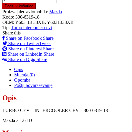
Dodaj v košarico
Proizvajalec avtomobila:
Mazda
Kodo:
300-6319-18
OEM:
Y603-13-33XB, Y6031333XB
Tip:
Turbo intercooler cevi
Share this
Share on Facebook
Share
Share on Twitter
Tweet
Share on Pinterest
Share
Share on LinkedIn
Share
Share on Digg
Share
Opis
Mnenja (0)
Opomba
Pošlji povpraševanje
Opis
TURBO CEV – INTERCOOLER CEV – 300-6319-18
Mazda 3 1.6TD