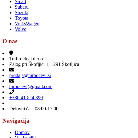
Smart
Subaru
Suzuki
Toyota
VolksWagen
Volvo
O nas
Turbo Ideal d.o.o.
Zalog pri Škofljici 1, 1291 Škofljica
prodaja@turbocevi.si
turbocevi@gmail.com
+386 41 624 390
Delovni čas: 08:00-17:00
Navigacija
Domov
Vsi Isdelki