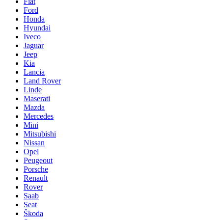
Fiat
Ford
Honda
Hyundai
Iveco
Jaguar
Jeep
Kia
Lancia
Land Rover
Linde
Maserati
Mazda
Mercedes
Mini
Mitsubishi
Nissan
Opel
Peugeout
Porsche
Renault
Rover
Saab
Seat
Škoda