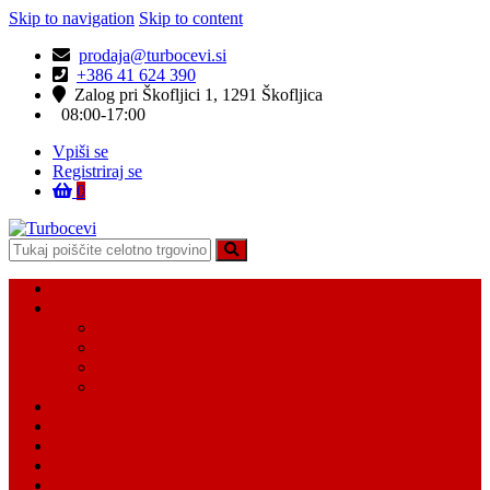
Skip to navigation
Skip to content
prodaja@turbocevi.si
+386 41 624 390
Zalog pri Škofljici 1, 1291 Škofljica
08:00-17:00
Vpiši se
Registriraj se
0
Turbocevi
Turbo ideal – turbo cevi
Domov
Vsi Isdelki
Turbo intercooler cevi
Vodne cevi
Tesnilo cevi
Varovalke za cevi
Moj račun
Moj seznam želja
Košarica
Kontaktiraj nas
O nas