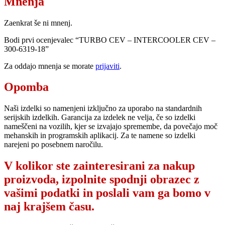
Mnenja
Zaenkrat še ni mnenj.
Bodi prvi ocenjevalec “TURBO CEV – INTERCOOLER CEV –
300-6319-18”
Za oddajo mnenja se morate
prijaviti
.
Opomba
Naši izdelki so namenjeni izključno za uporabo na standardnih
serijskih izdelkih. Garancija za izdelek ne velja, če so izdelki
nameščeni na vozilih, kjer se izvajajo spremembe, da povečajo moč
mehanskih in programskih aplikacij. Za te namene so izdelki
narejeni po posebnem naročilu.
V kolikor ste zainteresirani za nakup
proizvoda, izpolnite spodnji obrazec z
vašimi podatki in poslali vam ga bomo v
naj krajšem času.