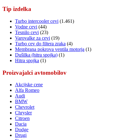
Tip izdelka
Turbo intercooler cevi
(1.461)
Vodne cevi
(44)
Tesnilo cevi
(23)
Varovalke za cevi
(19)
Turbo cev do filtera zraka
(4)
Membrana pokrova ventila motorja
(1)
Dušilka (hitra spojka)
(1)
Hitra spojka
(1)
Proizvajalci avtomobilov
Akcijske cene
Alfa Romeo
Audi
BMW
Chevrolet
Chrysler
Citroen
Dacia
Dodge
Drugi