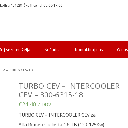
ofljici 1, 1291 Škofljica
08:00-17:00
oj seznam želja
Košarica
Kontaktiraj nas
O nas
V – 300-6315-18
TURBO CEV – INTERCOOLER
CEV – 300-6315-18
€
24,40
Z DDV
TURBO CEV – INTERCOOLER CEV za
Alfa Romeo Giulietta 1.6 TB (120-125Kw)