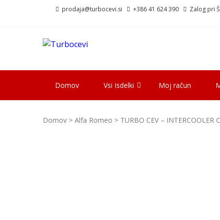
Skip
Skip
prodaja@turbocevi.si
+386 41 624 390
Zalog pri Šk
to
to
navigation
content
TURBOCEVI
Turbo ideal – turbo cevi
Domov
Vsi Isdelki
Moj račun
M
Domov
>
Alfa Romeo
> TURBO CEV – INTERCOOLER CE