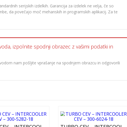
dardnih serijskih izdelkih. Garancija za izdelek ne velja, če so
membe, da povečajo moč mehanskih in programskih aplikacij. Za te
voda, izpolnite spodnji obrazec z vašimi podatki in
oizvodom nam pošljite vprašanje na spodnjem obrazcu in odgovorili
TURBO CEV – INTERCOOLER CEV – 300-5282-18
TURBO CEV – INTERCOOLER CEV – 300-6024-18