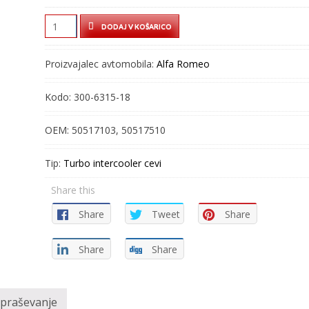
TURBO
DODAJ V KOŠARICO
CEV
–
Proizvajalec avtomobila:
Alfa Romeo
INTERCOOLER
CEV
Kodo:
300-6315-18
–
300-
OEM:
50517103, 50517510
6315-
18
Tip:
Turbo intercooler cevi
quantity
Share this
Share
Tweet
Share
Share
Share
vpraševanje