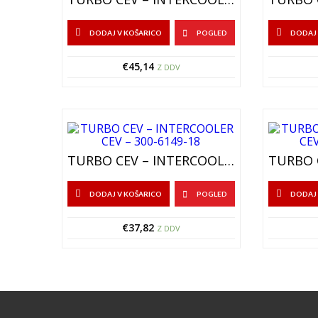
DODAJ V KOŠARICO
POGLED
DODAJ 
€
45,14
Z DDV
TURBO CEV – INTERCOOLER CEV – 300-6149-18
DODAJ V KOŠARICO
POGLED
DODAJ 
€
37,82
Z DDV