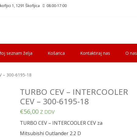
ofljici 1, 1291 Škofljica
08:00-17:00
oj seznam želja
Košarica
Kontaktiraj nas
O nas
 – 300-6195-18
TURBO CEV – INTERCOOLER
CEV – 300-6195-18
€
56,00
Z DDV
TURBO CEV – INTERCOOLER CEV za
Mitsubishi Outlander 2.2 D