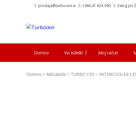
Skip
Skip
prodaja@turbocevi.si
+386 41 624 390
Zalog pri Šk
to
to
navigation
content
TURBOCEVI
Turbo ideal – turbo cevi
Domov
Vsi Isdelki
Moj račun
M
Domov
>
Mitsubishi
> TURBO CEV – INTERCOOLER CEV