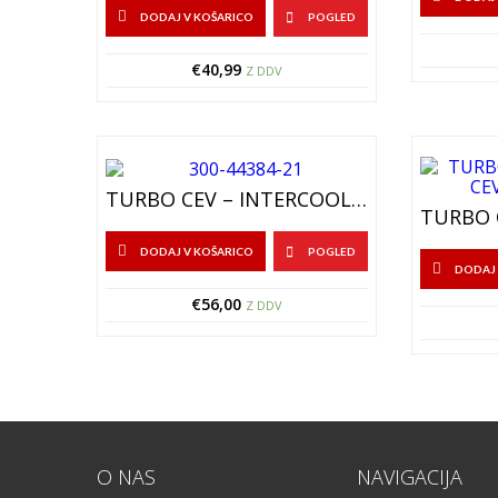
DODAJ V KOŠARICO
POGLED
€
40,99
Z DDV
TURBO CEV – INTERCOOLER CEV – 300-44384-21
DODAJ V KOŠARICO
POGLED
DODAJ 
€
56,00
Z DDV
O NAS
NAVIGACIJA