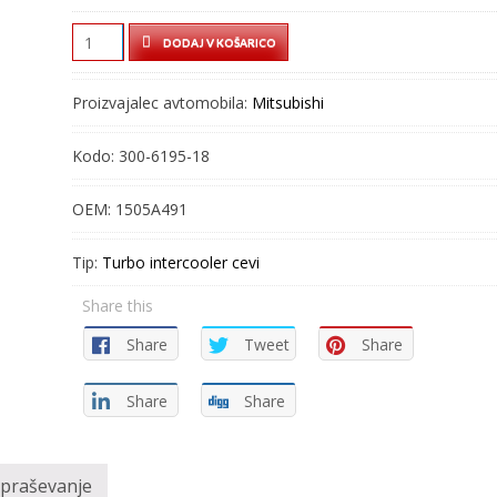
TURBO
DODAJ V KOŠARICO
CEV
–
Proizvajalec avtomobila:
Mitsubishi
INTERCOOLER
CEV
Kodo:
300-6195-18
–
300-
OEM:
1505A491
6195-
18
Tip:
Turbo intercooler cevi
quantity
Share this
Share
Tweet
Share
Share
Share
vpraševanje