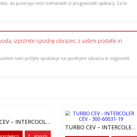
membe, da povečajo moč mehanskih in programskih aplikacij. Za te
voda, izpolnite spodnji obrazec z vašimi podatki in
oizvodom nam pošljite vprašanje na spodnjem obrazcu in odgovorili
TURBO CEV – INTERCOOLER CEV – 300-44310-20
TURBO CEV – INTERCOLER CEV – 300-60031-19
V KOŠARICO
POGLED