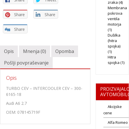
zraka
(4)
Membrana
pokrova
Share
Share
ventila
motorja
Share
(1)
Dušilka
(hitra
spojka)
Opis
Mnenja (0)
Opomba
(1)
Hitra
Pošlji povpraševanje
spojka
(1)
Opis
TURBO CEV – INTERCOOLER CEV – 300-
PROIZVAJALC
AVTOMOBIL
6165-18
Audi A6 2.7
Akcijske
OEM: 078145719F
cene
Alfa Romeo