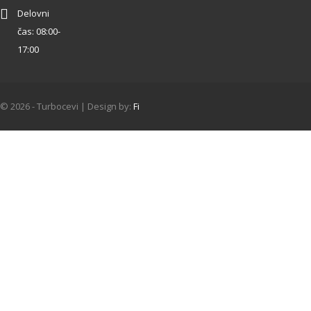
Delovni
čas: 08:00-
17:00
© 2026 - Turbocevi | Design by:
Fi