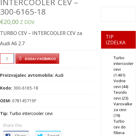
INTERCOOLER CEV –
300-6165-18
€
20,00
Z DDV
TURBO CEV – INTERCOOLER CEV za
TIP
IZDELKA
Audi A6 2.7
TURBO
Turbo
DODAJ V KOŠARICO
intercooler
CEV
cevi
–
Proizvajalec avtomobila:
Audi
(1.461)
INTERCOOLER
Vodne
CEV
cevi
(44)
Kodo:
300-6165-18
Tesnilo
–
cevi
(23)
300-
OEM:
078145719F
Varovalke
6165-
za cevi
Tip:
Turbo intercooler cevi
18
(19)
Turbo
quantity
Share this
cev do
filtera
Share
Tweet