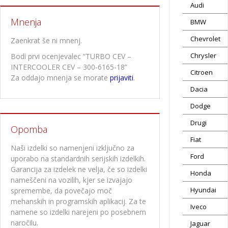
Audi
Mnenja
BMW
Chevrolet
Zaenkrat še ni mnenj.
Chrysler
Bodi prvi ocenjevalec “TURBO CEV –
INTERCOOLER CEV – 300-6165-18”
Citroen
Za oddajo mnenja se morate
prijaviti
.
Dacia
Dodge
Drugi
Opomba
Fiat
Naši izdelki so namenjeni izključno za
Ford
uporabo na standardnih serijskih izdelkih.
Garancija za izdelek ne velja, če so izdelki
Honda
nameščeni na vozilih, kjer se izvajajo
Hyundai
spremembe, da povečajo moč
mehanskih in programskih aplikacij. Za te
Iveco
namene so izdelki narejeni po posebnem
naročilu.
Jaguar