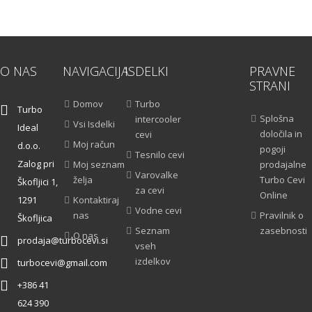
O NAS
NAVIGACIJA
ISDELKI
PRAVNE
STRANI
Domov
Turbo
Turbo
Splošna
intercooler
Vsi Isdelki
Ideal
določila in
cevi
Moj račun
d.o.o.
pogoji
Tesnilo cevi
Zalog pri
Moj seznam
prodajalne
Varovalke
želja
Turbo Cevi
Škofljici 1,
za cevi
Online
1291
Kontaktiraj
Vodne cevi
nas
Pravilnik o
Škofljica
Seznam
zasebnosti
O nas
prodaja@turbocevi.si
vseh
izdelkov
turbocevi@gmail.com
+386 41
624 390