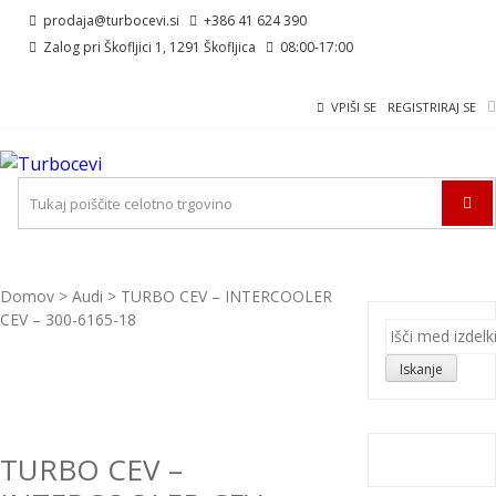
Skip
Skip
prodaja@turbocevi.si
+386 41 624 390
to
to
Zalog pri Škofljici 1, 1291 Škofljica
08:00-17:00
navigation
content
VPIŠI SE
REGISTRIRAJ SE
TURBOCEVI
Turbo ideal – turbo cevi
Domov
>
Audi
> TURBO CEV – INTERCOOLER
CEV – 300-6165-18
Išči:
Iskanje
TURBO CEV –