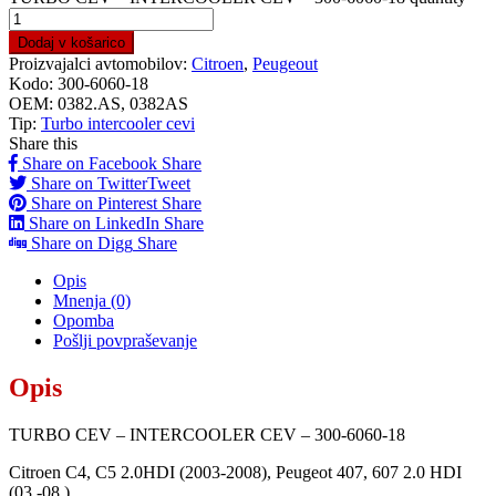
Dodaj v košarico
Proizvajalci avtomobilov:
Citroen
,
Peugeout
Kodo:
300-6060-18
OEM:
0382.AS, 0382AS
Tip:
Turbo intercooler cevi
Share this
Share on Facebook
Share
Share on Twitter
Tweet
Share on Pinterest
Share
Share on LinkedIn
Share
Share on Digg
Share
Opis
Mnenja (0)
Opomba
Pošlji povpraševanje
Opis
TURBO CEV – INTERCOOLER CEV – 300-6060-18
Citroen C4, C5 2.0HDI (2003-2008), Peugeot 407, 607 2.0 HDI
(03.-08.)