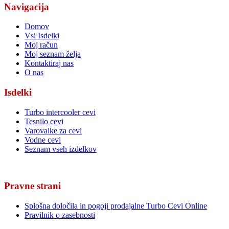
Navigacija
Domov
Vsi Isdelki
Moj račun
Moj seznam želja
Kontaktiraj nas
O nas
Isdelki
Turbo intercooler cevi
Tesnilo cevi
Varovalke za cevi
Vodne cevi
Seznam vseh izdelkov
Pravne strani
Splošna določila in pogoji prodajalne Turbo Cevi Online
Pravilnik o zasebnosti