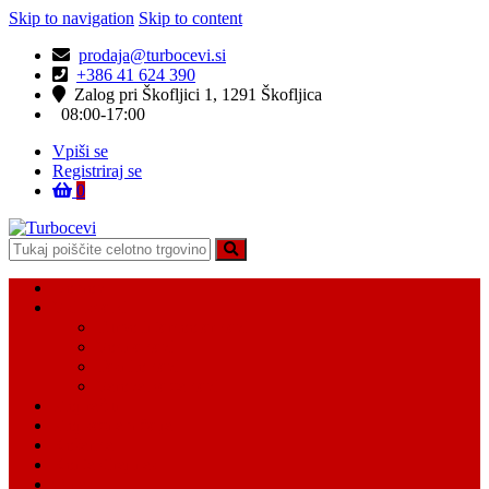
Skip to navigation
Skip to content
prodaja@turbocevi.si
+386 41 624 390
Zalog pri Škofljici 1, 1291 Škofljica
08:00-17:00
Vpiši se
Registriraj se
0
Turbocevi
Turbo ideal – turbo cevi
Domov
Vsi Isdelki
Turbo intercooler cevi
Vodne cevi
Tesnilo cevi
Varovalke za cevi
Moj račun
Moj seznam želja
Košarica
Kontaktiraj nas
O nas