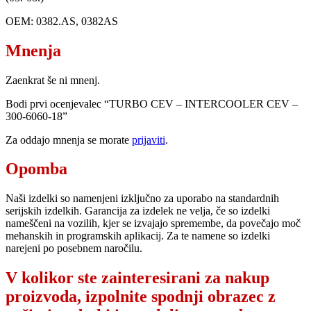
OEM: 0382.AS, 0382AS
Mnenja
Zaenkrat še ni mnenj.
Bodi prvi ocenjevalec “TURBO CEV – INTERCOOLER CEV –
300-6060-18”
Za oddajo mnenja se morate
prijaviti
.
Opomba
Naši izdelki so namenjeni izključno za uporabo na standardnih
serijskih izdelkih. Garancija za izdelek ne velja, če so izdelki
nameščeni na vozilih, kjer se izvajajo spremembe, da povečajo moč
mehanskih in programskih aplikacij. Za te namene so izdelki
narejeni po posebnem naročilu.
V kolikor ste zainteresirani za nakup
proizvoda, izpolnite spodnji obrazec z