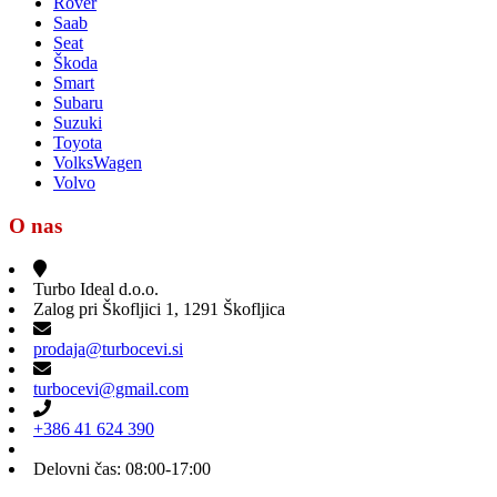
Rover
Saab
Seat
Škoda
Smart
Subaru
Suzuki
Toyota
VolksWagen
Volvo
O nas
Turbo Ideal d.o.o.
Zalog pri Škofljici 1, 1291 Škofljica
prodaja@turbocevi.si
turbocevi@gmail.com
+386 41 624 390
Delovni čas: 08:00-17:00