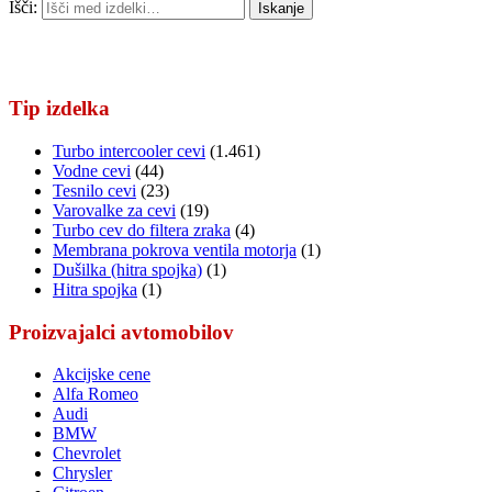
Išči:
Iskanje
Tip izdelka
Turbo intercooler cevi
(1.461)
Vodne cevi
(44)
Tesnilo cevi
(23)
Varovalke za cevi
(19)
Turbo cev do filtera zraka
(4)
Membrana pokrova ventila motorja
(1)
Dušilka (hitra spojka)
(1)
Hitra spojka
(1)
Proizvajalci avtomobilov
Akcijske cene
Alfa Romeo
Audi
BMW
Chevrolet
Chrysler