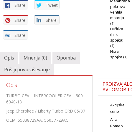
Membrana
Share
Tweet
pokrova
ventila
motorja
Share
Share
(1)
Dušilka
(hitra
Share
spojka)
(1)
Hitra
spojka
(1)
Opis
Mnenja (0)
Opomba
Pošlji povpraševanje
PROIZVAJALC
Opis
AVTOMOBIL
TURBO CEV – INTERCOOLER CEV – 300-
6040-18
Akcijske
Jeep Cherokee / Liberty Turbo CRD 05/07
cene
Alfa
OEM: 55038729AA, 55037729AC
Romeo