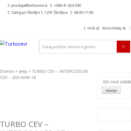
Skip
Skip
prodaja@turbocevi.si
+386 41 624 390
to
to
Zalog pri Škofljici 1, 1291 Škofljica
08:00-17:00
navigation
content
VPIŠI SE
REGISTRIRAJ SE
TURBOCEVI
Turbo ideal – turbo cevi
Domov
>
Jeep
> TURBO CEV – INTERCOOLER
CEV – 300-6040-18
Išči:
Iskanje
TURBO CEV –