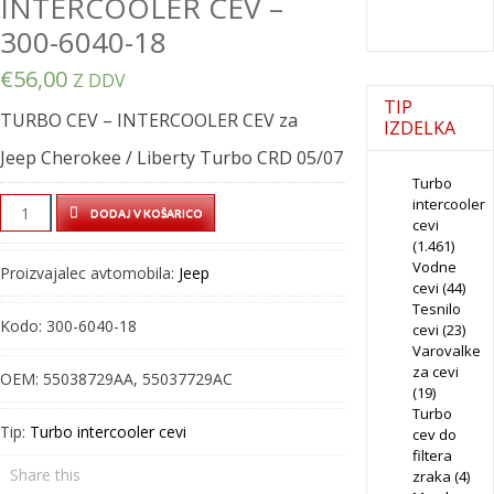
INTERCOOLER CEV –
300-6040-18
€
56,00
Z DDV
TIP
TURBO CEV – INTERCOOLER CEV za
IZDELKA
Jeep Cherokee / Liberty Turbo CRD 05/07
Turbo
intercooler
TURBO
DODAJ V KOŠARICO
cevi
CEV
(1.461)
–
Vodne
Proizvajalec avtomobila:
Jeep
INTERCOOLER
cevi
(44)
Tesnilo
CEV
Kodo:
300-6040-18
cevi
(23)
–
Varovalke
300-
za cevi
OEM:
55038729AA, 55037729AC
6040-
(19)
Turbo
18
Tip:
Turbo intercooler cevi
cev do
quantity
filtera
Share this
zraka
(4)