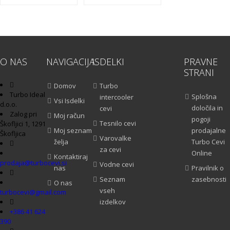
O NAS
NAVIGACIJA
ISDELKI
PRAVNE
STRANI
Domov
Turbo
Turbo Ideal
Splošna
intercooler
Vsi Isdelki
d.o.o.
določila in
cevi
Zalog pri
Moj račun
pogoji
Tesnilo cevi
Škofljici 1, 1291
Moj seznam
prodajalne
Škofljica
Varovalke
želja
Turbo Cevi
za cevi
Online
Kontaktiraj
prodaja@turbocevi.si
Vodne cevi
nas
Pravilnik o
Seznam
zasebnosti
O nas
vseh
turbocevi@gmail.com
izdelkov
+386 41 624
390