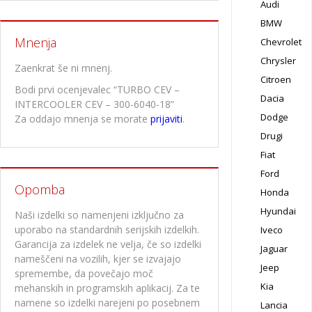
Audi
BMW
Mnenja
Chevrolet
Chrysler
Zaenkrat še ni mnenj.
Citroen
Bodi prvi ocenjevalec “TURBO CEV –
Dacia
INTERCOOLER CEV – 300-6040-18”
Dodge
Za oddajo mnenja se morate
prijaviti
.
Drugi
Fiat
Ford
Opomba
Honda
Hyundai
Naši izdelki so namenjeni izključno za
uporabo na standardnih serijskih izdelkih.
Iveco
Garancija za izdelek ne velja, če so izdelki
Jaguar
nameščeni na vozilih, kjer se izvajajo
Jeep
spremembe, da povečajo moč
Kia
mehanskih in programskih aplikacij. Za te
namene so izdelki narejeni po posebnem
Lancia