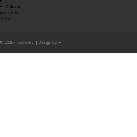
Delovni
čas: 08:00-
17:00
© 2026 - Turbocevi | Design by:
Fi