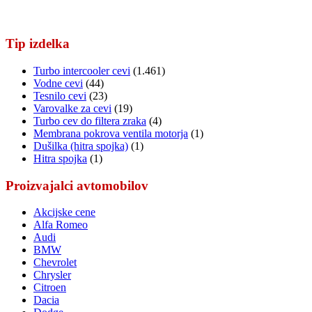
Tip izdelka
Turbo intercooler cevi
(1.461)
Vodne cevi
(44)
Tesnilo cevi
(23)
Varovalke za cevi
(19)
Turbo cev do filtera zraka
(4)
Membrana pokrova ventila motorja
(1)
Dušilka (hitra spojka)
(1)
Hitra spojka
(1)
Proizvajalci avtomobilov
Akcijske cene
Alfa Romeo
Audi
BMW
Chevrolet
Chrysler
Citroen
Dacia