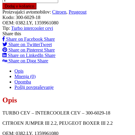
Dodaj v košarico
Proizvajalci avtomobilov:
Citroen
,
Peugeout
Kodo:
300-6029-18
OEM:
0382.LY, 1359961080
Tip:
Turbo intercooler cevi
Share this
Share on Facebook
Share
Share on Twitter
Tweet
Share on Pinterest
Share
Share on LinkedIn
Share
Share on Digg
Share
Opis
Mnenja (0)
Opomba
Pošlji povpraševanje
Opis
TURBO CEV – INTERCOOLER CEV – 300-6029-18
CITROEN JUMPER III 2.2, PEUGEOT BOXER III 2.2
OEM: 0382.LY, 1359961080