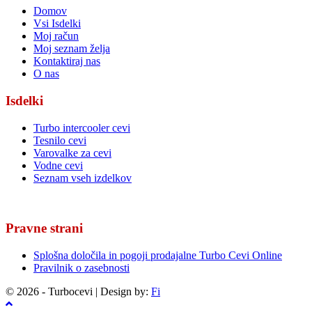
Domov
Vsi Isdelki
Moj račun
Moj seznam želja
Kontaktiraj nas
O nas
Isdelki
Turbo intercooler cevi
Tesnilo cevi
Varovalke za cevi
Vodne cevi
Seznam vseh izdelkov
Pravne strani
Splošna določila in pogoji prodajalne Turbo Cevi Online
Pravilnik o zasebnosti
© 2026 - Turbocevi | Design by:
Fi