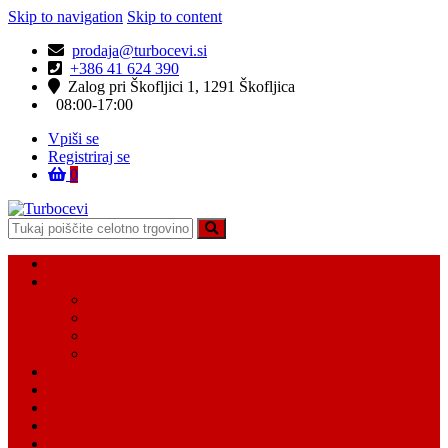
Skip to navigation
Skip to content
prodaja@turbocevi.si
+386 41 624 390
Zalog pri Škofljici 1, 1291 Škofljica
08:00-17:00
Vpiši se
Registriraj se
0
Turbocevi
Turbo ideal – turbo cevi
Domov
Vsi Isdelki
Turbo intercooler cevi
Vodne cevi
Tesnilo cevi
Varovalke za cevi
Moj račun
Moj seznam želja
Košarica
Kontaktiraj nas
O nas