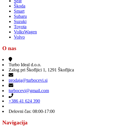
Seat
Škoda
Smart
Subaru
Suzuki
Toyota
VolksWagen
Volvo
O nas
Turbo Ideal d.o.o.
Zalog pri Škofljici 1, 1291 Škofljica
prodaja@turbocevi.si
turbocevi@gmail.com
+386 41 624 390
Delovni čas: 08:00-17:00
Navigacija