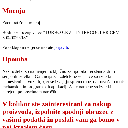
Mnenja
Zaenkrat še ni mnenj.
Bodi prvi ocenjevalec “TURBO CEV – INTERCOOLER CEV –
300-6029-18”
Za oddajo mnenja se morate
prijaviti
.
Opomba
Naši izdelki so namenjeni izključno za uporabo na standardnih
serijskih izdelkih. Garancija za izdelek ne velja, če so izdelki
nameščeni na vozilih, kjer se izvajajo spremembe, da povečajo moč
mehanskih in programskih aplikacij. Za te namene so izdelki
narejeni po posebnem naročilu.
V kolikor ste zainteresirani za nakup
proizvoda, izpolnite spodnji obrazec z
vašimi podatki in poslali vam ga bomo v
naj krajšem času.