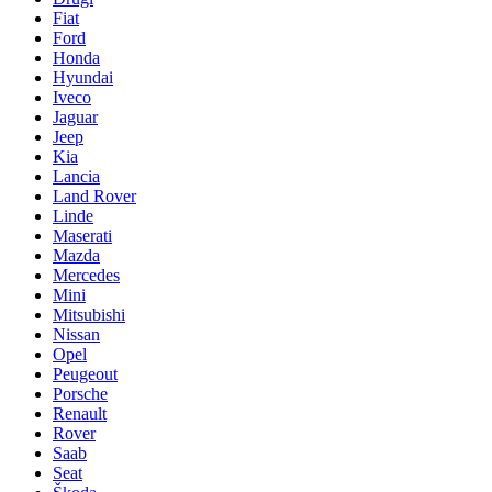
Fiat
Ford
Honda
Hyundai
Iveco
Jaguar
Jeep
Kia
Lancia
Land Rover
Linde
Maserati
Mazda
Mercedes
Mini
Mitsubishi
Nissan
Opel
Peugeout
Porsche
Renault
Rover
Saab
Seat