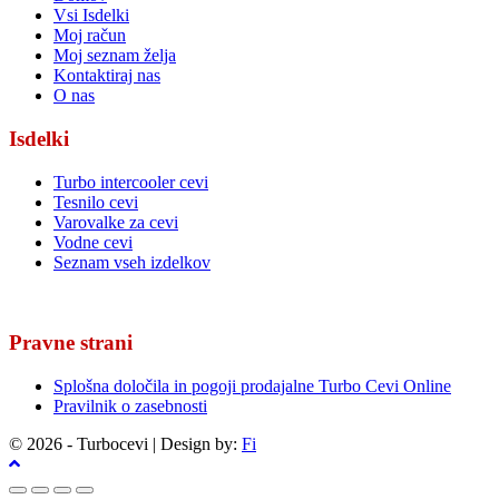
Vsi Isdelki
Moj račun
Moj seznam želja
Kontaktiraj nas
O nas
Isdelki
Turbo intercooler cevi
Tesnilo cevi
Varovalke za cevi
Vodne cevi
Seznam vseh izdelkov
Pravne strani
Splošna določila in pogoji prodajalne Turbo Cevi Online
Pravilnik o zasebnosti
© 2026 - Turbocevi | Design by:
Fi