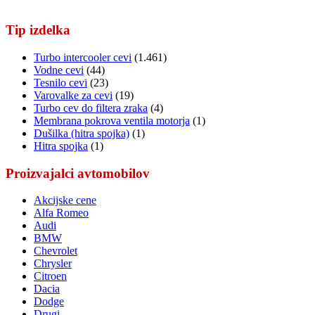
Tip izdelka
Turbo intercooler cevi
(1.461)
Vodne cevi
(44)
Tesnilo cevi
(23)
Varovalke za cevi
(19)
Turbo cev do filtera zraka
(4)
Membrana pokrova ventila motorja
(1)
Dušilka (hitra spojka)
(1)
Hitra spojka
(1)
Proizvajalci avtomobilov
Akcijske cene
Alfa Romeo
Audi
BMW
Chevrolet
Chrysler
Citroen
Dacia
Dodge
Drugi