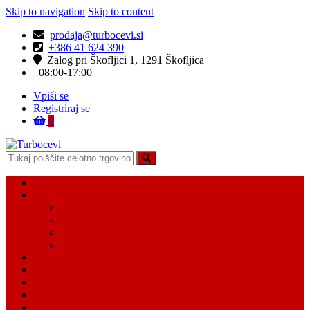
Skip to navigation
Skip to content
prodaja@turbocevi.si
+386 41 624 390
Zalog pri Škofljici 1, 1291 Škofljica
08:00-17:00
Vpiši se
Registriraj se
0
Turbocevi
Turbo ideal – turbo cevi
Domov
Vsi Isdelki
Turbo intercooler cevi
Vodne cevi
Tesnilo cevi
Varovalke za cevi
Moj račun
Moj seznam želja
Košarica
Kontaktiraj nas
O nas