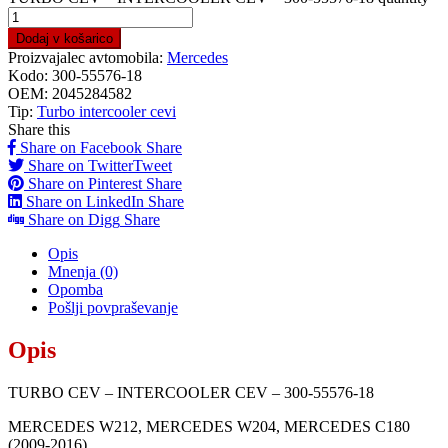
Dodaj v košarico
Proizvajalec avtomobila:
Mercedes
Kodo:
300-55576-18
OEM:
2045284582
Tip:
Turbo intercooler cevi
Share this
Share on Facebook
Share
Share on Twitter
Tweet
Share on Pinterest
Share
Share on LinkedIn
Share
Share on Digg
Share
Opis
Mnenja (0)
Opomba
Pošlji povpraševanje
Opis
TURBO CEV – INTERCOOLER CEV – 300-55576-18
MERCEDES W212, MERCEDES W204, MERCEDES C180
(2009-2016)