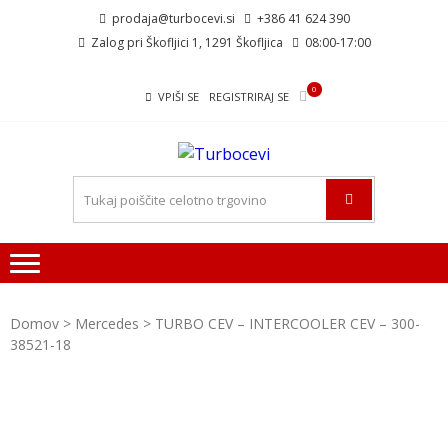
Skip
Skip
prodaja@turbocevi.si
+386 41 624 390
to
to
Zalog pri Škofljici 1, 1291 Škofljica
08:00-17:00
navigation
content
0
VPIŠI SE
REGISTRIRAJ SE
TURBOCEVI
Turbo ideal – turbo cevi
Domov
>
Mercedes
> TURBO CEV – INTERCOOLER CEV – 300-
38521-18