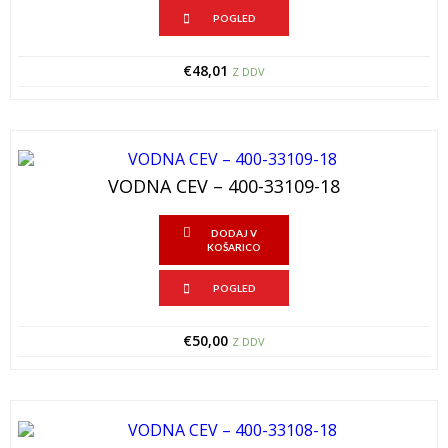
POGLED
€
48,01
Z DDV
VODNA CEV – 400-33109-18
DODAJ V
KOŠARICO
POGLED
€
50,00
Z DDV