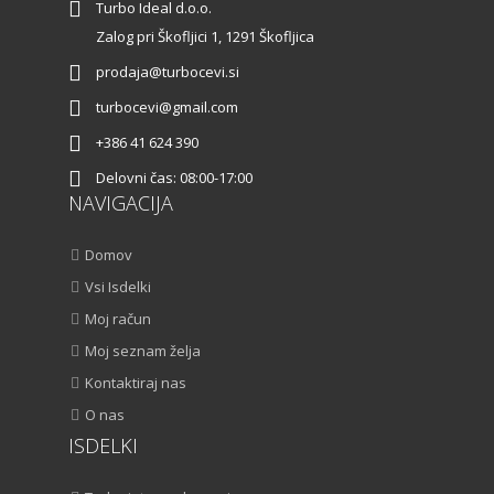
Turbo Ideal d.o.o.
Zalog pri Škofljici 1, 1291 Škofljica
prodaja@turbocevi.si
turbocevi@gmail.com
+386 41 624 390
Delovni čas: 08:00-17:00
NAVIGACIJA
Domov
Vsi Isdelki
Moj račun
Moj seznam želja
Kontaktiraj nas
O nas
ISDELKI