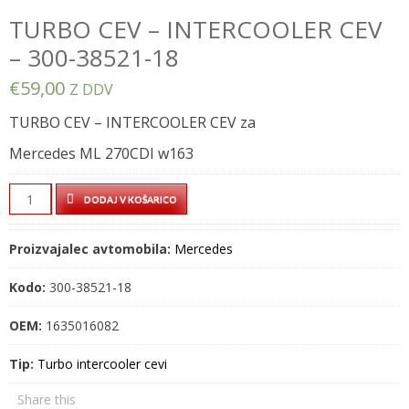
TURBO CEV – INTERCOOLER CEV
– 300-38521-18
€
59,00
Z DDV
TURBO CEV – INTERCOOLER CEV za
Mercedes ML 270CDI w163
TURBO
DODAJ V KOŠARICO
CEV
–
Proizvajalec avtomobila:
Mercedes
INTERCOOLER
CEV
Kodo:
300-38521-18
–
300-
OEM:
1635016082
38521-
Tip:
Turbo intercooler cevi
18
quantity
Share this