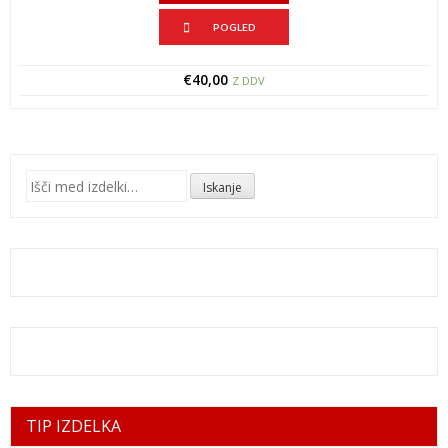
POGLED
€
40,00
Z DDV
Išči:
Iskanje
TIP IZDELKA