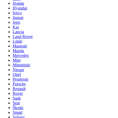
Honda
Hyundai
Iveco
Jaguar
Jeep
Kia
Lancia
Land Rover
Linde
Maserati
Mazda
Mercedes
Mini
Mitsubishi
Nissan
Opel
Peugeout
Porsche
Renault
Rover
Saab
Seat
Škoda
Smart
Subaru