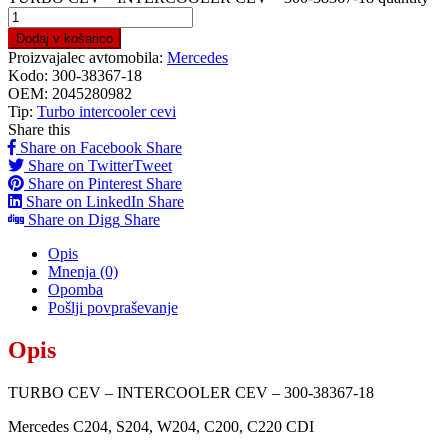
Dodaj v košarico
Proizvajalec avtomobila:
Mercedes
Kodo:
300-38367-18
OEM:
2045280982
Tip:
Turbo intercooler cevi
Share this
Share on Facebook
Share
Share on Twitter
Tweet
Share on Pinterest
Share
Share on LinkedIn
Share
Share on Digg
Share
Opis
Mnenja (0)
Opomba
Pošlji povpraševanje
Opis
TURBO CEV – INTERCOOLER CEV – 300-38367-18
Mercedes C204, S204, W204, C200, C220 CDI