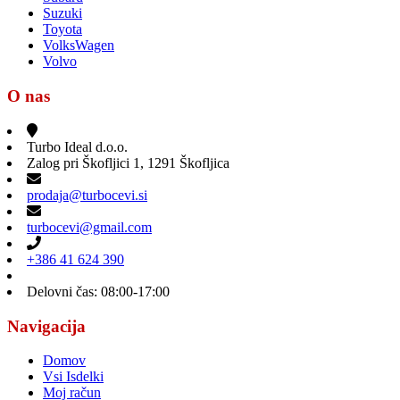
Suzuki
Toyota
VolksWagen
Volvo
O nas
Turbo Ideal d.o.o.
Zalog pri Škofljici 1, 1291 Škofljica
prodaja@turbocevi.si
turbocevi@gmail.com
+386 41 624 390
Delovni čas: 08:00-17:00
Navigacija
Domov
Vsi Isdelki
Moj račun