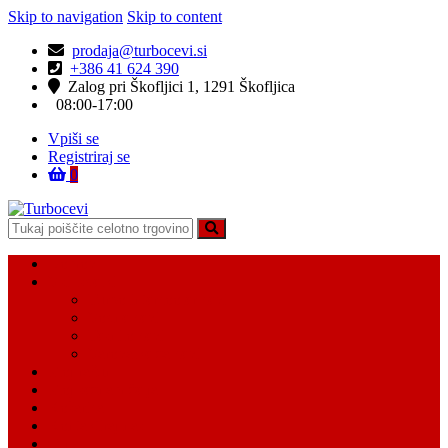
Skip to navigation
Skip to content
prodaja@turbocevi.si
+386 41 624 390
Zalog pri Škofljici 1, 1291 Škofljica
08:00-17:00
Vpiši se
Registriraj se
0
Turbocevi
Turbo ideal – turbo cevi
Domov
Vsi Isdelki
Turbo intercooler cevi
Vodne cevi
Tesnilo cevi
Varovalke za cevi
Moj račun
Moj seznam želja
Košarica
Kontaktiraj nas
O nas