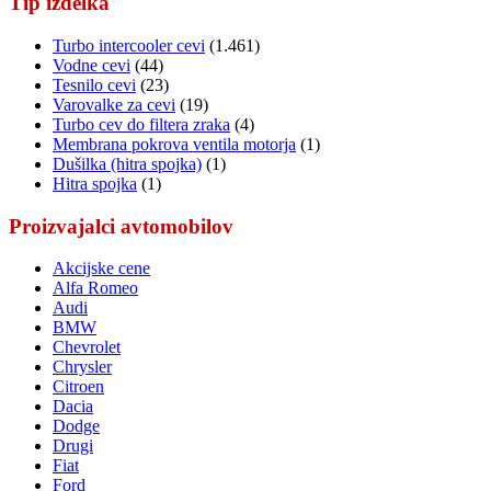
Tip izdelka
Turbo intercooler cevi
(1.461)
Vodne cevi
(44)
Tesnilo cevi
(23)
Varovalke za cevi
(19)
Turbo cev do filtera zraka
(4)
Membrana pokrova ventila motorja
(1)
Dušilka (hitra spojka)
(1)
Hitra spojka
(1)
Proizvajalci avtomobilov
Akcijske cene
Alfa Romeo
Audi
BMW
Chevrolet
Chrysler
Citroen
Dacia
Dodge
Drugi
Fiat
Ford